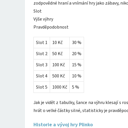
zodpovědné hraní a vnímání hry jako zábavy, niko
Slot
Výše výhry
Pravděpodobnost
Slot 1
10 Kč
30 %
Slot 2
50 Kč
20 %
Slot 3
100 Kč
15 %
Slot 4
500 Kč
10 %
Slot 5
1000 Kč
5 %
Jak je vidět z tabulky, šance na výhru klesají s ro
hrát o velké částky silné, statisticky je pravděpo
Historie a vývoj hry Plinko