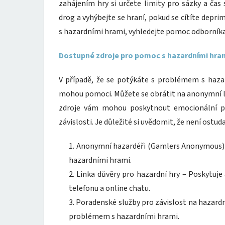
zahájením hry si určete limity pro sázky a čas
drog a vyhýbejte se hraní, pokud se cítíte dep
s hazardními hrami, vyhledejte pomoc odborníka
Dostupné zdroje pro pomoc s hazardními hra
V případě, že se potýkáte s problémem s hazar
mohou pomoci. Můžete se obrátit na anonymní li
zdroje vám mohou poskytnout emocionální po
závislosti. Je důležité si uvědomit, že není ostud
Anonymní hazardéři (Gamlers Anonymous) –
hazardními hrami.
Linka důvěry pro hazardní hry – Poskytu
telefonu a online chatu.
Poradenské služby pro závislost na hazardníc
problémem s hazardními hrami.