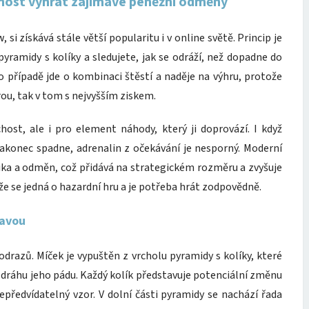
žnost vyhrát zajímavé peněžní odměny
 si získává stále větší popularitu i v online světě. Princip je
pyramidy s kolíky a sledujete, jak se odráží, než dopadne do
případě jde o kombinaci štěstí a naděje na výhru, protože
ou, tak v tom s nejvyšším ziskem.
chost, ale i pro element náhody, který ji doprovází. I když
konec spadne, adrenalin z očekávání je nesporný. Moderní
ika a odměn, což přidává na strategickém rozměru a zvyšuje
 že se jedná o hazardní hru a je potřeba hrát zodpovědně.
kavou
 odrazů. Míček je vypuštěn z vrcholu pyramidy s kolíky, které
y dráhu jeho pádu. Každý kolík představuje potenciální změnu
epředvídatelný vzor. V dolní části pyramidy se nachází řada