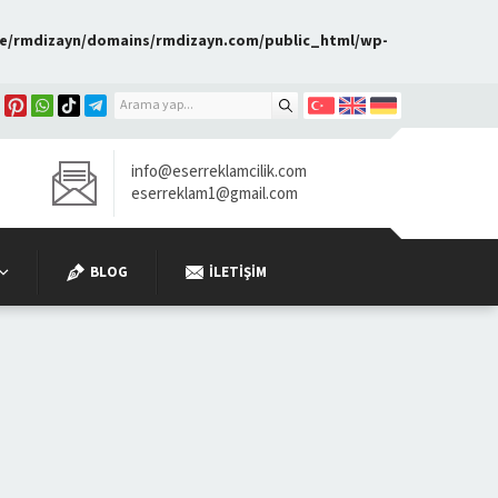
e/rmdizayn/domains/rmdizayn.com/public_html/wp-
info@eserreklamcilik.com
eserreklam1@gmail.com
BLOG
İLETIŞIM