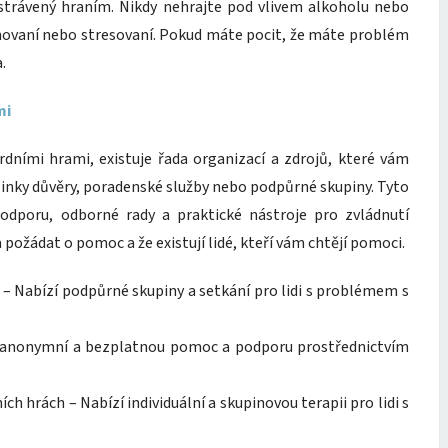
 strávený hraním. Nikdy nehrajte pod vlivem alkoholu nebo
rimovaní nebo stresovaní. Pokud máte pocit, že máte problém
.
mi
dními hrami, existuje řada organizací a zdrojů, které vám
nky důvěry, poradenské služby nebo podpůrné skupiny. Tyto
dporu, odborné rady a praktické nástroje pro zvládnutí
a požádat o pomoc a že existují lidé, kteří vám chtějí pomoci.
 Nabízí podpůrné skupiny a setkání pro lidi s problémem s
je anonymní a bezplatnou pomoc a podporu prostřednictvím
h hrách – Nabízí individuální a skupinovou terapii pro lidi s