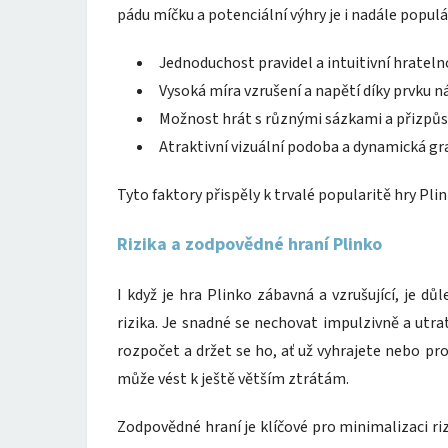
pádu míčku a potenciální výhry je i nadále popul
Jednoduchost pravidel a intuitivní hrateln
Vysoká míra vzrušení a napětí díky prvku n
Možnost hrát s různými sázkami a přizpůso
Atraktivní vizuální podoba a dynamická gra
Tyto faktory přispěly k trvalé popularitě hry Pli
Rizika a zodpovědné hraní Plinko
I když je hra Plinko zábavná a vzrušující, je dů
rizika. Je snadné se nechovat impulzivně a utrat
rozpočet a držet se ho, ať už vyhrajete nebo pr
může vést k ještě větším ztrátám.
Zodpovědné hraní je klíčové pro minimalizaci riz