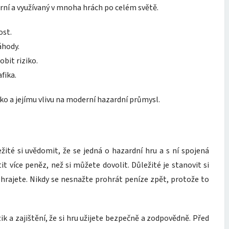
ární a využívaný v mnoha hrách po celém světě.
ost.
áhody.
bit riziko.
fika.
nko a jejímu vlivu na moderní hazardní průmysl.
ležité si uvědomit, že se jedná o hazardní hru a s ní spojená
it více peněz, než si můžete dovolit. Důležité je stanovit si
ohrajete. Nikdy se nesnažte prohrát peníze zpět, protože to
ik a zajištění, že si hru užijete bezpečně a zodpovědně. Před