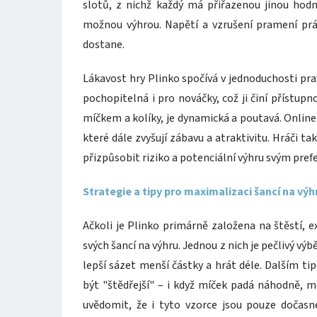
slotů, z nichž každý má přiřazenou jinou hodn
možnou výhrou. Napětí a vzrušení pramení prá
dostane.
Lákavost hry Plinko spočívá v jednoduchosti pra
pochopitelná i pro nováčky, což ji činí přístupn
míčkem a kolíky, je dynamická a poutavá. Online 
které dále zvyšují zábavu a atraktivitu. Hráči 
přizpůsobit riziko a potenciální výhru svým pref
Strategie a tipy pro maximalizaci šancí na výh
Ačkoli je Plinko primárně založena na štěstí, ex
svých šancí na výhru. Jednou z nich je pečlivý vý
lepší sázet menší částky a hrát déle. Dalším tipe
být "štědřejší" – i když míček padá náhodně, mo
uvědomit, že i tyto vzorce jsou pouze dočasn