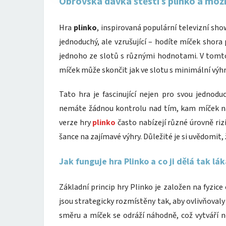
Obrovská dávka štěstí s plinko a mo
Hra
plinko
, inspirovaná populární televizní show,
jednoduchý, ale vzrušující – hodíte míček shora 
jednoho ze slotů s různými hodnotami. V tomto 
míček může skončit jak ve slotu s minimální výhr
Tato hra je fascinující nejen pro svou jednodu
nemáte žádnou kontrolu nad tím, kam míček na
verze hry
plinko
často nabízejí různé úrovně riz
šance na zajímavé výhry. Důležité je si uvědomit,
Jak funguje hra Plinko a co ji dělá tak lá
Základní princip hry Plinko je založen na fyzice
jsou strategicky rozmístěny tak, aby ovlivňoval
směru a míček se odráží náhodně, což vytváří n