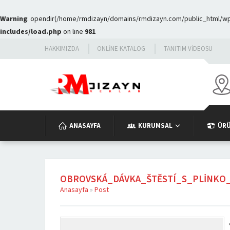
Warning
: opendir(/home/rmdizayn/domains/rmdizayn.com/public_html/wp-c
includes/load.php
on line
981
HAKKIMIZDA
ONLINE KATALOG
TANITIM VIDEOSU
ANASAYFA
KURUMSAL
ÜR
OBROVSKÁ_DÁVKA_ŠTĚSTÍ_S_PLINKO
Anasayfa
»
Post