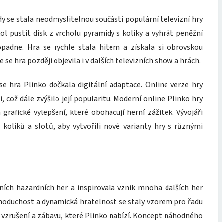
kdy se stala neodmyslitelnou součástí populární televizní hry
kol pustit disk z vrcholu pyramidy s kolíky a vyhrát peněžní
padne. Hra se rychle stala hitem a získala si obrovskou
e se hra později objevila i v dalších televizních show a hrách.
e hra Plinko dočkala digitální adaptace. Online verze hry
 což dále zvýšilo její popularitu. Moderní online Plinko hry
 grafické vylepšení, které obohacují herní zážitek. Vývojáři
kolíků a slotů, aby vytvořili nové varianty hry s různými
ích hazardních her a inspirovala vznik mnoha dalších her
ednoduchost a dynamická hratelnost se staly vzorem pro řadu
t vzrušení a zábavu, které Plinko nabízí. Koncept náhodného