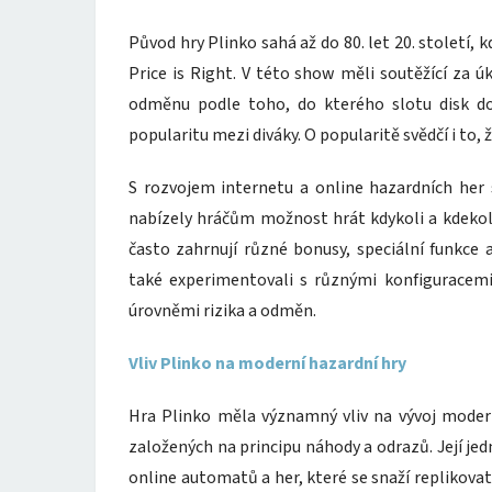
Původ hry Plinko sahá až do 80. let 20. století, 
Price is Right. V této show měli soutěžící za ú
odměnu podle toho, do kterého slotu disk do
popularitu mezi diváky. O popularitě svědčí i to, ž
S rozvojem internetu a online hazardních her s
nabízely hráčům možnost hrát kdykoli a kdekoli,
často zahrnují různé bonusy, speciální funkce a
také experimentovali s různými konfiguracemi 
úrovněmi rizika a odměn.
Vliv Plinko na moderní hazardní hry
Hra Plinko měla významný vliv na vývoj modern
založených na principu náhody a odrazů. Její j
online automatů a her, které se snaží replikova