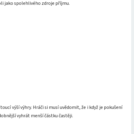
li jako spolehlivého zdroje příjmu.
stoucí výší výhry. Hráči si musí uvědomit, že i když je pokušení
dobnější vyhrát menší částku častěji.