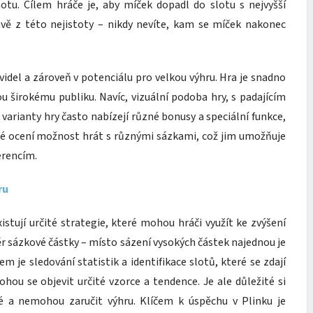
otu. Cílem hráče je, aby míček dopadl do slotu s nejvyšší
vě z této nejistoty – nikdy nevíte, kam se míček nakonec
videl a zároveň v potenciálu pro velkou výhru. Hra je snadno
ou širokému publiku. Navíc, vizuální podoba hry, s padajícím
varianty hry často nabízejí různé bonusy a speciální funkce,
také ocení možnost hrát s různými sázkami, což jim umožňuje
erencím.
ru
istují určité strategie, které mohou hráči využít ke zvýšení
běr sázkové částky – místo sázení vysokých částek najednou je
m je sledování statistik a identifikace slotů, které se zdají
hou se objevit určité vzorce a tendence. Je ale důležité si
é a nemohou zaručit výhru. Klíčem k úspěchu v Plinku je