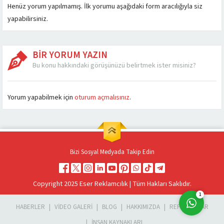
Henüz yorum yapılmamış. İlk yorumu aşağıdaki form aracılığıyla siz
yapabilirsiniz.
BİR YORUM YAZIN
Bu konu hakkındaki görüşünüzü belirtmek ister misiniz?
Müşteri Temsilcisi
Yorum yapabilmek için
oturum açmalısınız
.
Bizi Sosyal Medyada Takip Edin
Cevap Yaz
Copyright 2025 Eser Reklamcılık | Tüm Hakları Saklıdır.
1
HABERLER
VIDEO GALERI
BLOG
HAKKIMIZDA
REFERANSLAR
İNSAN KAYNAKLARI