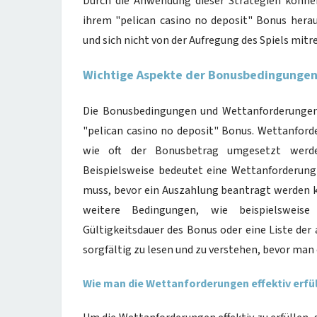
Durch die Anwendung dieser Strategien könne
ihrem "pelican casino no deposit" Bonus herau
und sich nicht von der Aufregung des Spiels mitr
Wichtige Aspekte der Bonusbedingunge
Die Bonusbedingungen und Wettanforderungen s
"pelican casino no deposit" Bonus. Wettanfor
wie oft der Bonusbetrag umgesetzt werd
Beispielsweise bedeutet eine Wettanforderung
muss, bevor ein Auszahlung beantragt werden k
weitere Bedingungen, wie beispielsweis
Gültigkeitsdauer des Bonus oder eine Liste der
sorgfältig zu lesen und zu verstehen, bevor ma
Wie man die Wettanforderungen effektiv erfül