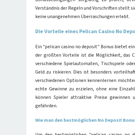
Verständnis der Regeln und Vorschriften stellt s
keine unangenehmen Überraschungen erlebt.
Die Vorteile eines Pelican Casino No Depo
Ein "pelican casino no deposit" Bonus bietet ein
der größten Vorteile ist die Möglichkeit, das C
verschiedene Spielautomaten, Tischspiele oder
Geld zu riskieren. Dies ist besonders vorteilhaf
verschiedenen Optionen kennenlernen möchten.
echte Gewinne zu erzielen, ohne eine Einzah
können Spieler attraktive Preise gewinnen 
gefährden.
Wie man den bestmöglichen No Deposit Bonus
Um den bestmöglichen "pelican casino no de