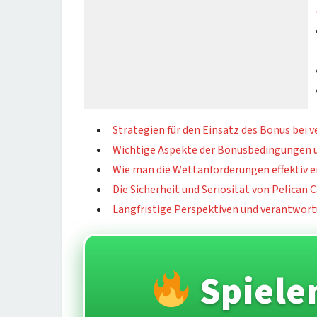
Strategien für den Einsatz des Bonus bei 
Wichtige Aspekte der Bonusbedingungen
Wie man die Wettanforderungen effektiv er
Die Sicherheit und Seriosität von Pelican 
Langfristige Perspektiven und verantwor
Spiele