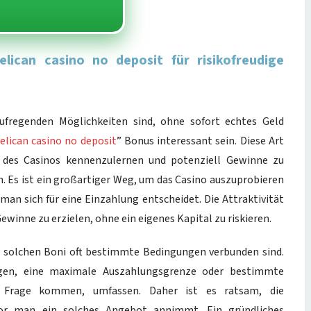
lican casino no deposit für risikofreudige
aufregenden Möglichkeiten sind, ohne sofort echtes Geld
elican casino no deposit
” Bonus interessant sein. Diese Art
e des Casinos kennenzulernen und potenziell Gewinne zu
en. Es ist ein großartiger Weg, um das Casino auszuprobieren
man sich für eine Einzahlung entscheidet. Die Attraktivität
ewinne zu erzielen, ohne ein eigenes Kapital zu riskieren.
it solchen Boni oft bestimmte Bedingungen verbunden sind.
ngen, eine maximale Auszahlungsgrenze oder bestimmte
n Frage kommen, umfassen. Daher ist es ratsam, die
vor man ein solches Angebot annimmt. Ein gründliches