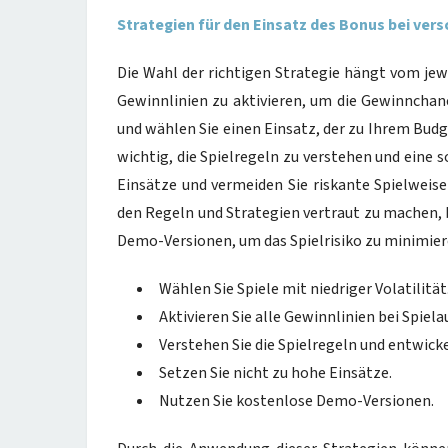
Strategien für den Einsatz des Bonus bei ver
Die Wahl der richtigen Strategie hängt vom jewe
Gewinnlinien zu aktivieren, um die Gewinnchanc
und wählen Sie einen Einsatz, der zu Ihrem Budge
wichtig, die Spielregeln zu verstehen und eine 
Einsätze und vermeiden Sie riskante Spielweise
den Regeln und Strategien vertraut zu machen, 
Demo-Versionen, um das Spielrisiko zu minimiere
Wählen Sie Spiele mit niedriger Volatilität
Aktivieren Sie alle Gewinnlinien bei Spie
Verstehen Sie die Spielregeln und entwicke
Setzen Sie nicht zu hohe Einsätze.
Nutzen Sie kostenlose Demo-Versionen.