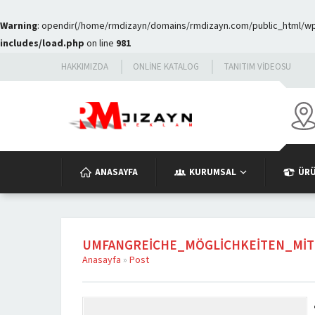
Warning
: opendir(/home/rmdizayn/domains/rmdizayn.com/public_html/wp-c
includes/load.php
on line
981
HAKKIMIZDA
ONLINE KATALOG
TANITIM VIDEOSU
ANASAYFA
KURUMSAL
ÜR
UMFANGREICHE_MÖGLICHKEITEN_MIT
Anasayfa
»
Post