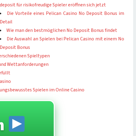
deposit für risikofreudige Spieler eröffnen sich jetzt
Die Vorteile eines Pelican Casino No Deposit Bonus im
Detail
Wie man den bestmöglichen No Deposit Bonus findet
Die Auswahl an Spielen bei Pelican Casino mit einem No
Deposit Bonus
verschiedenen Spieltypen
 und Wettanforderungen
füllt
Casino
tungsbewusstes Spielen im Online Casino
n