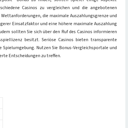
erschiedene Casinos zu vergleichen und die angebotenen
ie Wettanforderungen, die maximale Auszahlungsgrenze und
drigerer Einsatzfaktor und eine höhere maximale Auszahlung
 Zudem sollten Sie sich über den Ruf des Casinos informieren
sspiellizenz besitzt. Seriöse Casinos bieten transparente
e Spielumgebung. Nutzen Sie Bonus-Vergleichsportale und
erte Entscheidungen zu treffen.
e
e