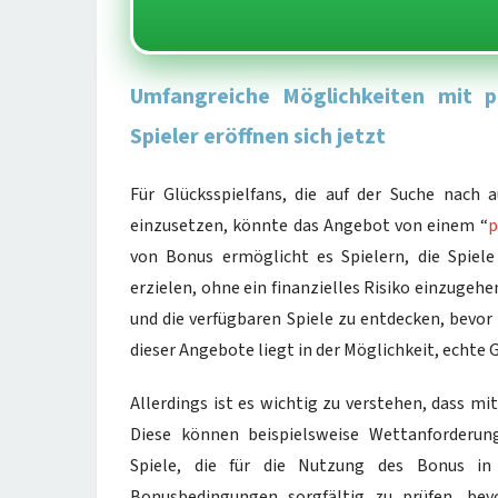
Umfangreiche Möglichkeiten mit pe
Spieler eröffnen sich jetzt
Für Glücksspielfans, die auf der Suche nach 
einzusetzen, könnte das Angebot von einem “
p
von Bonus ermöglicht es Spielern, die Spiel
erzielen, ohne ein finanzielles Risiko einzugeh
und die verfügbaren Spiele zu entdecken, bevor 
dieser Angebote liegt in der Möglichkeit, echte G
Allerdings ist es wichtig zu verstehen, dass m
Diese können beispielsweise Wettanforderu
Spiele, die für die Nutzung des Bonus i
Bonusbedingungen sorgfältig zu prüfen, be