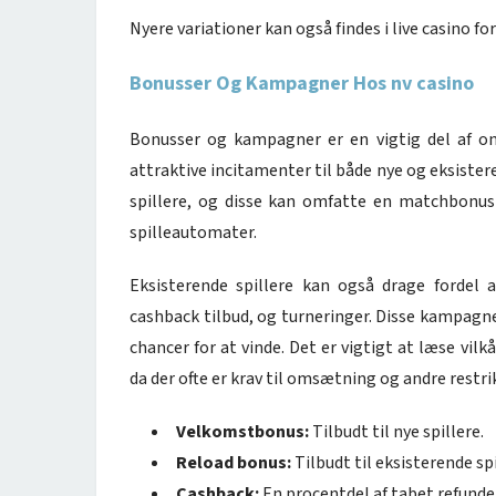
Nyere variationer kan også findes i live casino f
Bonusser Og Kampagner Hos nv casino
Bonusser og kampagner er en vigtig del af onl
attraktive incitamenter til både nye og eksister
spillere, og disse kan omfatte en matchbonus 
spilleautomater.
Eksisterende spillere kan også drage fordel
cashback tilbud, og turneringer. Disse kampagne
chancer for at vinde. Det er vigtigt at læse vi
da der ofte er krav til omsætning og andre restri
Velkomstbonus:
Tilbudt til nye spillere.
Reload bonus:
Tilbudt til eksisterende sp
Cashback:
En procentdel af tabet refunde