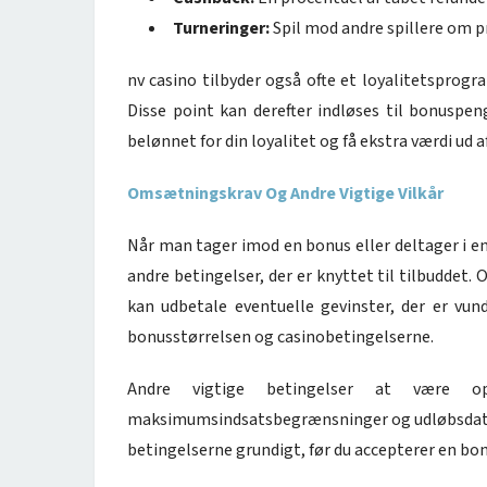
Turneringer:
Spil mod andre spillere om 
nv casino tilbyder også ofte et loyalitetsprogram
Disse point kan derefter indløses til bonuspen
belønnet for din loyalitet og få ekstra værdi ud a
Omsætningskrav Og Andre Vigtige Vilkår
Når man tager imod en bonus eller deltager i e
andre betingelser, der er knyttet til tilbuddet. 
kan udbetale eventuelle gevinster, der er vu
bonusstørrelsen og casinobetingelserne.
Andre vigtige betingelser at være op
maksimumsindsatsbegrænsninger og udløbsdatoer 
betingelserne grundigt, før du accepterer en bon