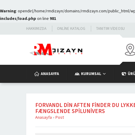
Warning
: opendir(/home/rmdizayn/domains/rmdizayn.com/public_html/wp-c
includes/load.php
on line
981
HAKKIMIZDA
ONLINE KATALOG
TANITIM VIDEOSU
ANASAYFA
KURUMSAL
ÜR
FORVANDL DIN AFTEN FINDER DU LYK
FÆNGSLENDE SPILUNIVERS
Anasayfa
»
Post