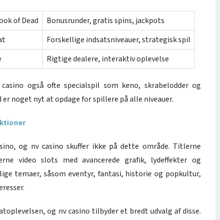
Book of Dead
Bonusrunder, gratis spins, jackpots
at
Forskellige indsatsniveauer, strategisk spil
e
Rigtige dealere, interaktiv oplevelse
v casino også ofte specialspil som keno, skrabelodder og
d er noget nyt at opdage for spillere på alle niveauer.
ktioner
sino, og nv casino skuffer ikke på dette område. Titlerne
derne video slots med avancerede grafik, lydeffekter og
lige temaer, såsom eventyr, fantasi, historie og popkultur,
eresser.
toplevelsen, og nv casino tilbyder et bredt udvalg af disse.