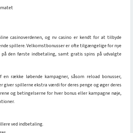
ormatet
ine casinoverdenen, og nv casino er kendt for at tilbyde
ende spillere. Velkomstbonusser er ofte tilgængelige for nye
på den første indbetaling, samt gratis spins på udvalgte
 af en række løbende kampagner, såsom reload bonusser,
r giver spillerne ekstra værdi for deres penge og øger deres
lkårene og betingelserne for hver bonus eller kampagne nøje,
ktioner.
illere ved indbetaling.
res.