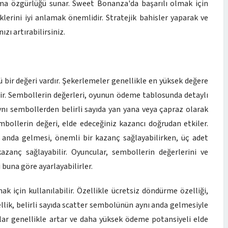
a özgürlüğü sunar. Sweet Bonanza'da başarılı olmak için
lerini iyi anlamak önemlidir. Stratejik bahisler yaparak ve
ı artırabilirsiniz.
ir değeri vardır. Şekerlemeler genellikle en yüksek değere
ir. Sembollerin değerleri, oyunun ödeme tablosunda detaylı
aynı sembollerden belirli sayıda yan yana veya çapraz olarak
mbollerin değeri, elde edeceğiniz kazancı doğrudan etkiler.
anda gelmesi, önemli bir kazanç sağlayabilirken, üç adet
anç sağlayabilir. Oyuncular, sembollerin değerlerini ve
buna göre ayarlayabilirler.
k için kullanılabilir. Özellikle ücretsiz döndürme özelliği,
ellik, belirli sayıda scatter sembolünün aynı anda gelmesiyle
çlar genellikle artar ve daha yüksek ödeme potansiyeli elde