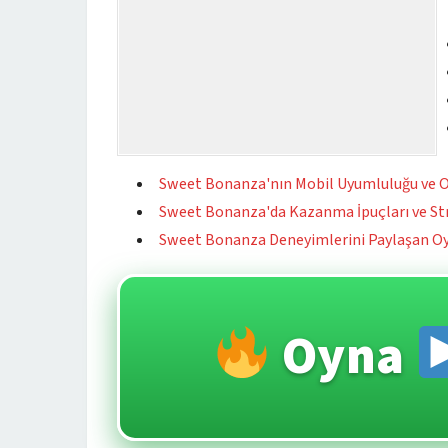
Sweet Bonanza'nın Mobil Uyumluluğu ve O
Sweet Bonanza'da Kazanma İpuçları ve Str
Sweet Bonanza Deneyimlerini Paylaşan Oyun
Oyna