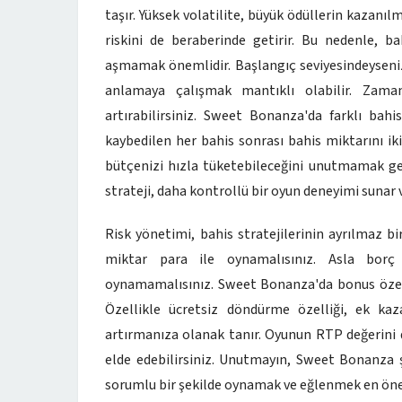
taşır. Yüksek volatilite, büyük ödüllerin kazanı
riskini de beraberinde getirir. Bu nedenle, ba
aşmamak önemlidir. Başlangıç seviyesindeyseniz
anlamaya çalışmak mantıklı olabilir. Zaman
artırabilirsiniz. Sweet Bonanza'da farklı bahis
kaybedilen her bahis sonrası bahis miktarını iki
bütçenizi hızla tüketebileceğini unutmamak gere
strateji, daha kontrollü bir oyun deneyimi sunar
Risk yönetimi, bahis stratejilerinin ayrılmaz b
miktar para ile oynamalısınız. Asla borç
oynamamalısınız. Sweet Bonanza'da bonus özelli
Özellikle ücretsiz döndürme özelliği, ek kaz
artırmanıza olanak tanır. Oyunun RTP değerini 
elde edebilirsiniz. Unutmayın, Sweet Bonanza 
sorumlu bir şekilde oynamak ve eğlenmek en öne