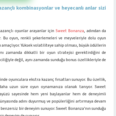
zançlı kombinasyonlar ve heyecanlı anlar sizi
kazançlı oyunlar arayanlar için
Sweet Bonanza
, adından da
or. Bu oyun, renkli şekerlemeleri ve meyveleriyle dolu oyun
 amaçlıyor. Yüksek volatiliteye sahip olması, büyük ödüllerin
nı zamanda dikkatli bir oyun stratejisi gerektirdiğini de
iciliğiyle değil, aynı zamanda sunduğu bonus özellikleriyle de
inde oyunculara ekstra kazanç fırsatları sunuyor. Bu özellik,
 daha uzun süre oyun oynamanıza olanak tanıyor. Sweet
arayüzü sayesinde hem yeni başlayanlar hem de deneyimli
 dünyasında adını duyurmuş ve popülerliğini artırmaya devam
ren benzersiz bir deneyim sunuyor. Sweet Bonanza'nın sunduğu
bir deneyim de sunuyor.