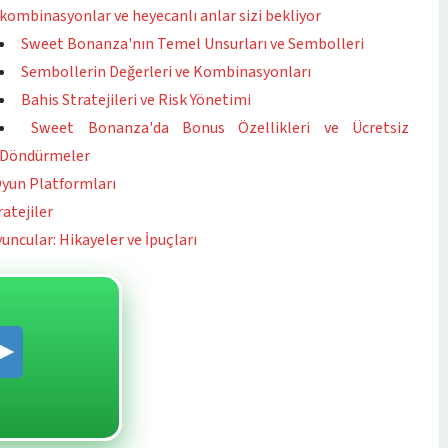
kombinasyonlar ve heyecanlı anlar sizi bekliyor
Sweet Bonanza'nın Temel Unsurları ve Sembolleri
Sembollerin Değerleri ve Kombinasyonları
Bahis Stratejileri ve Risk Yönetimi
Sweet Bonanza'da Bonus Özellikleri ve Ücretsiz
Döndürmeler
yun Platformları
atejiler
cular: Hikayeler ve İpuçları