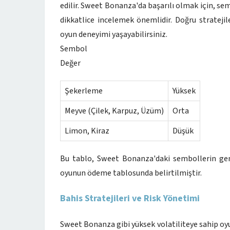
edilir. Sweet Bonanza'da başarılı olmak için, se
dikkatlice incelemek önemlidir. Doğru stratejile
oyun deneyimi yaşayabilirsiniz.
Sembol
Değer
Şekerleme
Yüksek
Meyve (Çilek, Karpuz, Üzüm)
Orta
Limon, Kiraz
Düşük
Bu tablo, Sweet Bonanza'daki sembollerin gen
oyunun ödeme tablosunda belirtilmiştir.
Bahis Stratejileri ve Risk Yönetimi
Sweet Bonanza gibi yüksek volatiliteye sahip oyu