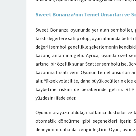
Sweet Bonanza'nın Temel Unsurları ve S
Sweet Bonanza oyununda yer alan semboller, g
farklı değerlere sahip olup, oyun alanında belir
değerli sembol genellikle şekerlemenin kendisidi
kazanç anlamına gelir. Ayrıca, oyunda özel se
artırıcı bir özellik sunar. Scatter sembolü ise, ü
kazanma fırsatı verir. Oyunun temel unsurları a
alır. Yüksek volatilite, daha büyük ödüllerin eld
kaybetme riskini de beraberinde getirir. RT
yüzdesini ifade eder.
Oyunun arayüzü oldukça kullanıcı dostudur ve ko
otomatik döndürme gibi seçenekleri içerir. S
deneyimini daha da zenginleştirir. Oyun, aynı 