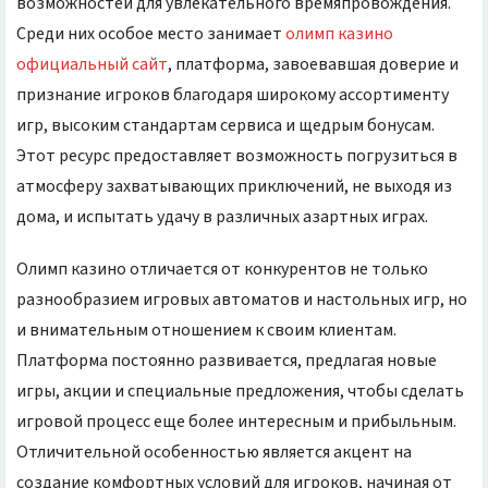
возможностей для увлекательного времяпровождения.
Среди них особое место занимает
олимп казино
официальный сайт
, платформа, завоевавшая доверие и
признание игроков благодаря широкому ассортименту
игр, высоким стандартам сервиса и щедрым бонусам.
Этот ресурс предоставляет возможность погрузиться в
атмосферу захватывающих приключений, не выходя из
дома, и испытать удачу в различных азартных играх.
Олимп казино отличается от конкурентов не только
разнообразием игровых автоматов и настольных игр, но
и внимательным отношением к своим клиентам.
Платформа постоянно развивается, предлагая новые
игры, акции и специальные предложения, чтобы сделать
игровой процесс еще более интересным и прибыльным.
Отличительной особенностью является акцент на
создание комфортных условий для игроков, начиная от