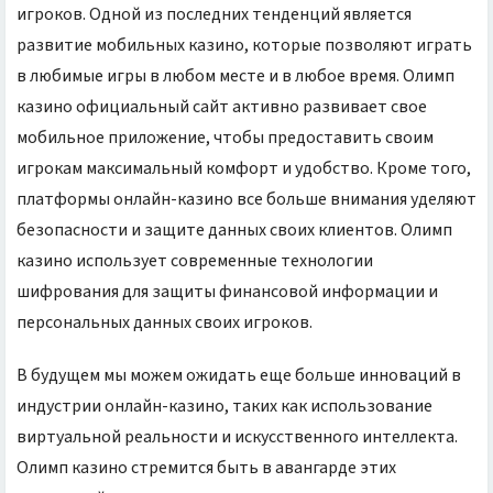
игроков. Одной из последних тенденций является
развитие мобильных казино, которые позволяют играть
в любимые игры в любом месте и в любое время. Олимп
казино официальный сайт активно развивает свое
мобильное приложение, чтобы предоставить своим
игрокам максимальный комфорт и удобство. Кроме того,
платформы онлайн-казино все больше внимания уделяют
безопасности и защите данных своих клиентов. Олимп
казино использует современные технологии
шифрования для защиты финансовой информации и
персональных данных своих игроков.
В будущем мы можем ожидать еще больше инноваций в
индустрии онлайн-казино, таких как использование
виртуальной реальности и искусственного интеллекта.
Олимп казино стремится быть в авангарде этих