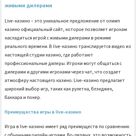
живыми дилерами
Live-казино – это уникальное предложение от олимп
казино официальный сайт, которое позволяет игрокам
насладиться игрой с живыми дилерами в режиме
реального времени. В live-казино транслируется видео из
настоящей студии казино, где работают
профессиональные дилеры. Игроки могут общаться с
дилерами и другими игроками через чат, что создает
атмосферу настоящего казино. Live-казино предлагает
широкий выбор игр, таких как рулетка, блэкджек,
баккара и покер.
Преимущества игры в live-казино
Игра в live-казино имеет ряд преимуществ по сравнению
с обычными онлайн-играми. Во-первых, это возможность