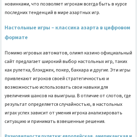
новинками, что позволяет игрокам всегда быть в курсе
последних тенденций в мире азартных игр.
Настольные игры – классика азарта в цифровом
формате
Помимо игровых автоматов, олимп казино официальный
сайт предлагает широкий выбор настольных игр, таких
как рулетка, блэкджек, покер, баккара и другие. Эти игры
привлекают игроков своей стратегичностью и
возможностью использовать свои навыки для
увеличения шансов на выигрыш. В отличие от слотов, где
результат определяется случайностью, в настольных
играх успех зависит от умения игрока анализировать
ситуацию и принимать взвешенные решения.
Разновидности рулетки: европейская, американская и