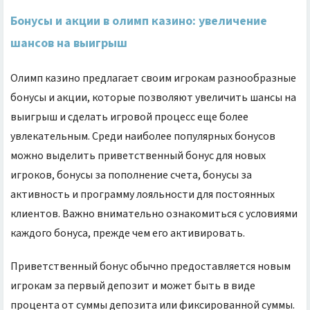
Бонусы и акции в олимп казино: увеличение
шансов на выигрыш
Олимп казино предлагает своим игрокам разнообразные
бонусы и акции, которые позволяют увеличить шансы на
выигрыш и сделать игровой процесс еще более
увлекательным. Среди наиболее популярных бонусов
можно выделить приветственный бонус для новых
игроков, бонусы за пополнение счета, бонусы за
активность и программу лояльности для постоянных
клиентов. Важно внимательно ознакомиться с условиями
каждого бонуса, прежде чем его активировать.
Приветственный бонус обычно предоставляется новым
игрокам за первый депозит и может быть в виде
процента от суммы депозита или фиксированной суммы.