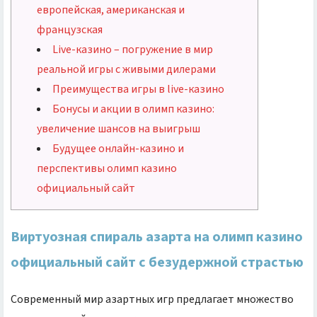
европейская, американская и
французская
Live-казино – погружение в мир
реальной игры с живыми дилерами
Преимущества игры в live-казино
Бонусы и акции в олимп казино:
увеличение шансов на выигрыш
Будущее онлайн-казино и
перспективы олимп казино
официальный сайт
Виртуозная спираль азарта на олимп казино
официальный сайт с безудержной страстью
Современный мир азартных игр предлагает множество