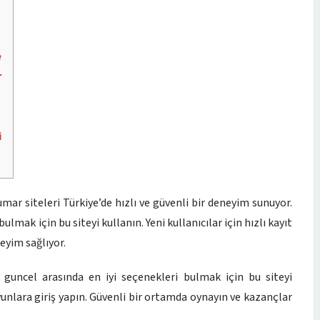
e
r
i
Kumar siteleri Türkiye’de hızlı ve güvenli bir deneyim sunuyor.
ulmak için bu siteyi kullanın. Yeni kullanıcılar için hızlı kayıt
neyim sağlıyor.
 guncel arasında en iyi seçenekleri bulmak için bu siteyi
oyunlara giriş yapın. Güvenli bir ortamda oynayın ve kazançlar