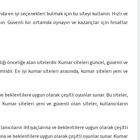
nda en iyi seçenekleri bulmak için bu siteyi kullanın. Hızlı ve
pın. Güvenli bir ortamda oynayın ve kazançlar için fırsatlar
liği önceliğe alan sitelerdir. Kumar siteleri güncel, güvenli ve
lidir. En iyi kumar siteleri arasında, kumar siteleri yeni ve
 ve beklentilere uygun olarak çeşitli oyunlar sunar. Bu siteler,
. Kumar siteleri yeni ve güvenli olan siteler, kullanıcıların
lanıcıların ihtiyaçlarına ve beklentilere uygun olarak çeşitli
arına ve beklentilere uygun olarak çeşitli oyunlar sunar. Kumar