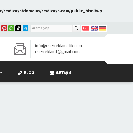
e/rmdizayn/domains/rmdizayn.com/public_html/wp-
info@eserreklamcilik.com
eserreklam1@gmail.com
BLOG
İLETIŞIM