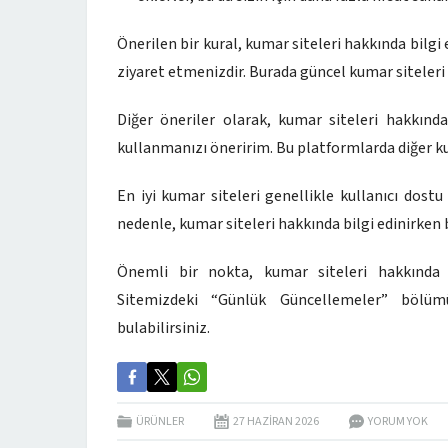
Önerilen bir kural, kumar siteleri hakkında bil
ziyaret etmenizdir. Burada güncel kumar siteleri h
Diğer öneriler olarak, kumar siteleri hakkınd
kullanmanızı öneririm. Bu platformlarda diğer kull
En iyi kumar siteleri genellikle kullanıcı dost
nedenle, kumar siteleri hakkında bilgi edinirken
Önemli bir nokta, kumar siteleri hakkında b
Sitemizdeki “Günlük Güncellemeler” bölümü
bulabilirsiniz.
ÜRÜNLER
27 HAZIRAN
2026
YORUM YOK