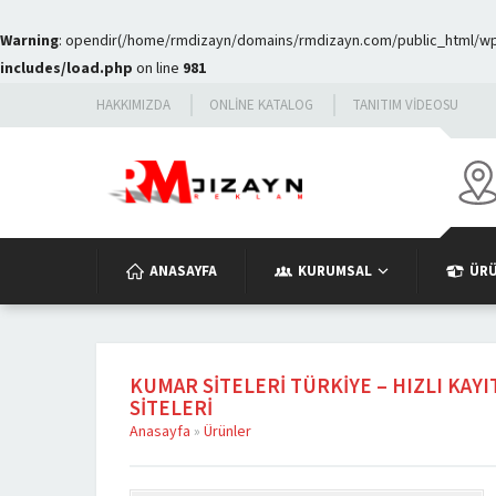
Warning
: opendir(/home/rmdizayn/domains/rmdizayn.com/public_html/wp-c
includes/load.php
on line
981
HAKKIMIZDA
ONLINE KATALOG
TANITIM VIDEOSU
ANASAYFA
KURUMSAL
ÜR
KUMAR SITELERI TÜRKIYE – HIZLI KA
SITELERI
Anasayfa
»
Ürünler