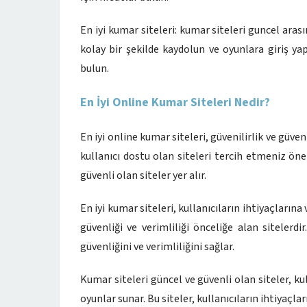
En iyi kumar siteleri: kumar siteleri guncel arası
kolay bir şekilde kaydolun ve oyunlara giriş ya
bulun.
En İyi Online Kumar Siteleri Nedir?
En iyi online kumar siteleri, güvenilirlik ve güven
kullanıcı dostu olan siteleri tercih etmeniz önem
güvenli olan siteler yer alır.
En iyi kumar siteleri, kullanıcıların ihtiyaçlarına
güvenliği ve verimliliği önceliğe alan sitelerdir
güvenliğini ve verimliliğini sağlar.
Kumar siteleri güncel ve güvenli olan siteler, kul
oyunlar sunar. Bu siteler, kullanıcıların ihtiyaçl