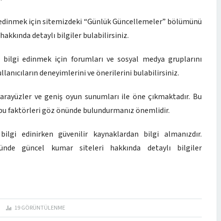
gi edinmek için sitemizdeki “Günlük Güncellemeler” bölümünü
akkında detaylı bilgiler bulabilirsiniz.
a bilgi edinmek için forumları ve sosyal medya gruplarını
anıcıların deneyimlerini ve önerilerini bulabilirsiniz.
u arayüzler ve geniş oyun sunumları ile öne çıkmaktadır. Bu
 bu faktörleri göz önünde bulundurmanız önemlidir.
ilgi edinirken güvenilir kaynaklardan bilgi almanızdır.
nde güncel kumar siteleri hakkında detaylı bilgiler
19
GÖRÜNTÜLENME