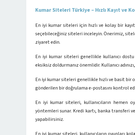
Kumar Siteleri Türkiye – Hızlı Kayıt ve K
En iyi kumar siteleri için hızlı ve kolay bir kayı
seçebileceğiniz siteleri inceleyin. Önerimiz, site
ziyaret edin.
En iyi kumar siteleri genellikle kullanıcı dostu
eksiksiz doldurmanız önemlidir. Kullanıcı adınızı, 
En iyi kumar siteleri genellikle hızlı ve basit bi
gönderilen bir doğrulama e-postasını kontrol edi
En iyi kumar siteleri, kullanıcıların hemen o
yöntemleri sunar. Kredi kartı, banka transferi v
yapabilirsiniz.
En iyi kumar siteleri, kullanıcıların oyunları k