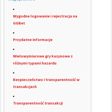
Wygodne logowanie i rejestracja na
GGBet
Przydatne informacje
Wielowymiarowe gry kasynowe z
różnymi typami hazardu
Bezpieczeństwo i transparentność w
transakcjach
Transparentność transakcji