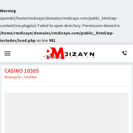
Warning
:
opendir(/home/rmdizayn/domains/rmdizayn.com/public_html/wp-
content/mu-plugins): Failed to open directory: Permission denied in
/home/rmdizayn/domains/rmdizayn.com/public_html/wp-
includes/load.php
on line
981
CASINO 10305
Anasayfa
»
Ürünler