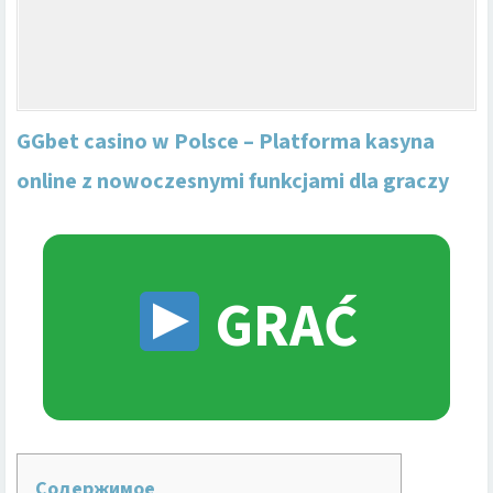
GGbet casino w Polsce – Platforma kasyna
online z nowoczesnymi funkcjami dla graczy
GRAĆ
Содержимое