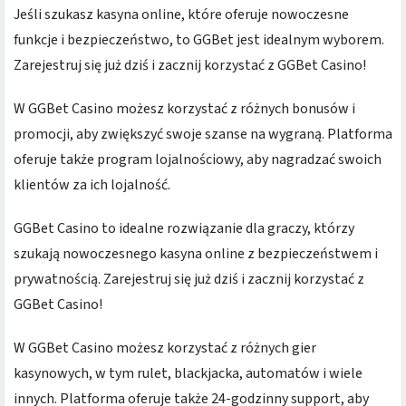
Jeśli szukasz kasyna online, które oferuje nowoczesne
funkcje i bezpieczeństwo, to GGBet jest idealnym wyborem.
Zarejestruj się już dziś i zacznij korzystać z GGBet Casino!
W GGBet Casino możesz korzystać z różnych bonusów i
promocji, aby zwiększyć swoje szanse na wygraną. Platforma
oferuje także program lojalnościowy, aby nagradzać swoich
klientów za ich lojalność.
GGBet Casino to idealne rozwiązanie dla graczy, którzy
szukają nowoczesnego kasyna online z bezpieczeństwem i
prywatnością. Zarejestruj się już dziś i zacznij korzystać z
GGBet Casino!
W GGBet Casino możesz korzystać z różnych gier
kasynowych, w tym rulet, blackjacka, automatów i wiele
innych. Platforma oferuje także 24-godzinny support, aby