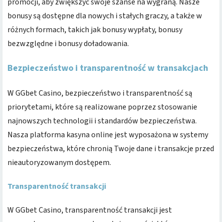
promocji, aby zwiększyć swoje szanse na wygraną. Nasze
bonusy są dostępne dla nowych i stałych graczy, a także w
różnych formach, takich jak bonusy wypłaty, bonusy
bezwzględne i bonusy doładowania.
Bezpieczeństwo i transparentność w transakcjach
W GGbet Casino, bezpieczeństwo i transparentność są
priorytetami, które są realizowane poprzez stosowanie
najnowszych technologii i standardów bezpieczeństwa.
Nasza platforma kasyna online jest wyposażona w systemy
bezpieczeństwa, które chronią Twoje dane i transakcje przed
nieautoryzowanym dostępem.
Transparentność transakcji
W GGbet Casino, transparentność transakcji jest