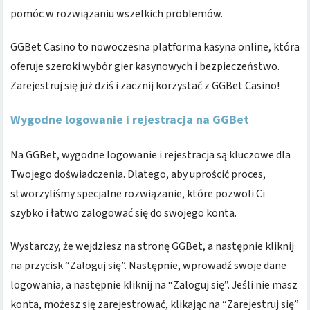
pomóc w rozwiązaniu wszelkich problemów.
GGBet Casino to nowoczesna platforma kasyna online, która
oferuje szeroki wybór gier kasynowych i bezpieczeństwo.
Zarejestruj się już dziś i zacznij korzystać z GGBet Casino!
Wygodne logowanie i rejestracja na GGBet
Na GGBet, wygodne logowanie i rejestracja są kluczowe dla
Twojego doświadczenia. Dlatego, aby uprościć proces,
stworzyliśmy specjalne rozwiązanie, które pozwoli Ci
szybko i łatwo zalogować się do swojego konta.
Wystarczy, że wejdziesz na stronę GGBet, a następnie kliknij
na przycisk “Zaloguj się”. Następnie, wprowadź swoje dane
logowania, a następnie kliknij na “Zaloguj się”. Jeśli nie masz
konta, możesz się zarejestrować, klikając na “Zarejestruj się”