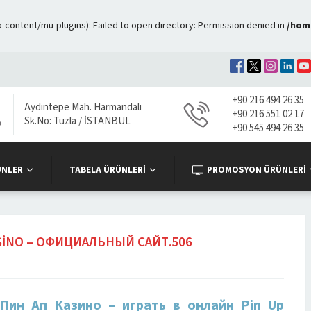
ontent/mu-plugins): Failed to open directory: Permission denied in
/hom
+90 216 494 26 35
Aydıntepe Mah. Harmandalı
+90 216 551 02 17
Sk.No: Tuzla / İSTANBUL
+90 545 494 26 35
ÜNLER
TABELA ÜRÜNLERİ
PROMOSYON ÜRÜNLERİ
SINO – ОФИЦИАЛЬНЫЙ САЙТ.506
Пин Ап Казино – играть в онлайн Pin Up