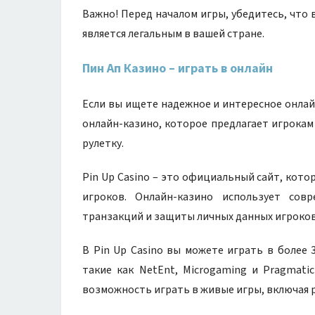
Важно! Перед началом игры, убедитесь, что 
является легальным в вашей стране.
Пин Ап Казино – играть в онлайн
Если вы ищете надежное и интересное онлайн
онлайн-казино, которое предлагает игрокам
рулетку.
Pin Up Casino – это официальный сайт, кот
игроков. Онлайн-казино использует совр
транзакций и защиты личных данных игроков
В Pin Up Casino вы можете играть в более 
такие как NetEnt, Microgaming и Pragmatic
возможность играть в живые игры, включая ру