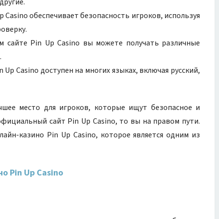
другие.
p Casino обеспечивает безопасность игроков, используя
оверку.
 сайте Pin Up Casino вы можете получать различные
.
Up Casino доступен на многих языках, включая русский,
чшее место для игроков, которые ищут безопасное и
фициальный сайт Pin Up Casino, то вы на правом пути.
айн-казино Pin Up Casino, которое является одним из
о Pin Up Casino