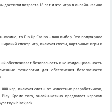
вы достигли возраста 18 лет и что игра в онлайн-казино
-казино, то Pin Up Casino – ваш выбор. Это популярное
 широкий спектр игр, включая слоты, карточные игры и
орый обеспечивает безопасность и конфиденциальность
еменные технологии для обеспечения безопасности
.
3 000 игр, включая слоты от известных разработчиков,
 Play. Кроме того, онлайн-казино предлагает игрокам
летку и blackjack.