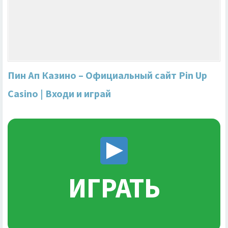
Пин Ап Казино – Официальный сайт Pin Up
Casino | Входи и играй
ИГРАТЬ