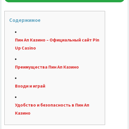
Содержимое
Пин Ап Казино – Официальный сайт Pin
Up Casino
Преимущества Пин Ап Казино
Входи и играй
Удобство и безопасность в Пин Ап
Казино