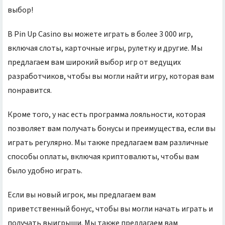
выбор!
В Pin Up Casino вы можете играть в более 3 000 игр,
включая слоты, карточные игры, рулетку и другие. Мы
предлагаем вам широкий выбор игр от ведущих
разработчиков, чтобы вы могли найти игру, которая вам
понравится.
Кроме того, у нас есть программа лояльности, которая
позволяет вам получать бонусы и преимущества, если вы
играть регулярно. Мы также предлагаем вам различные
способы оплаты, включая криптовалюты, чтобы вам
было удобно играть.
Если вы новый игрок, мы предлагаем вам
приветственный бонус, чтобы вы могли начать играть и
получать выигрыши. Мы также предлагаем вам