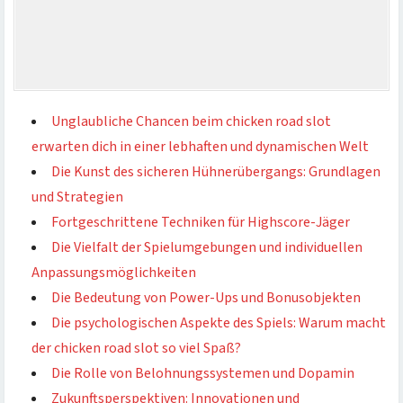
Unglaubliche Chancen beim chicken road slot
erwarten dich in einer lebhaften und dynamischen Welt
Die Kunst des sicheren Hühnerübergangs: Grundlagen
und Strategien
Fortgeschrittene Techniken für Highscore-Jäger
Die Vielfalt der Spielumgebungen und individuellen
Anpassungsmöglichkeiten
Die Bedeutung von Power-Ups und Bonusobjekten
Die psychologischen Aspekte des Spiels: Warum macht
der chicken road slot so viel Spaß?
Die Rolle von Belohnungssystemen und Dopamin
Zukunftsperspektiven: Innovationen und