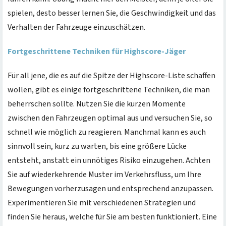
spielen, desto besser lernen Sie, die Geschwindigkeit und das
Verhalten der Fahrzeuge einzuschätzen.
Fortgeschrittene Techniken für Highscore-Jäger
Für all jene, die es auf die Spitze der Highscore-Liste schaffen
wollen, gibt es einige fortgeschrittene Techniken, die man
beherrschen sollte. Nutzen Sie die kurzen Momente
zwischen den Fahrzeugen optimal aus und versuchen Sie, so
schnell wie möglich zu reagieren. Manchmal kann es auch
sinnvoll sein, kurz zu warten, bis eine größere Lücke
entsteht, anstatt ein unnötiges Risiko einzugehen. Achten
Sie auf wiederkehrende Muster im Verkehrsfluss, um Ihre
Bewegungen vorherzusagen und entsprechend anzupassen.
Experimentieren Sie mit verschiedenen Strategien und
finden Sie heraus, welche für Sie am besten funktioniert. Eine