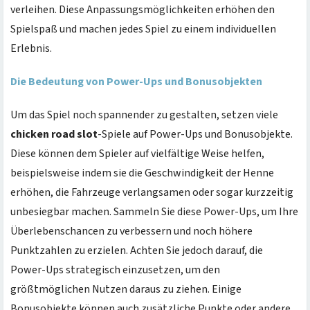
verleihen. Diese Anpassungsmöglichkeiten erhöhen den
Spielspaß und machen jedes Spiel zu einem individuellen
Erlebnis.
Die Bedeutung von Power-Ups und Bonusobjekten
Um das Spiel noch spannender zu gestalten, setzen viele
chicken road slot
-Spiele auf Power-Ups und Bonusobjekte.
Diese können dem Spieler auf vielfältige Weise helfen,
beispielsweise indem sie die Geschwindigkeit der Henne
erhöhen, die Fahrzeuge verlangsamen oder sogar kurzzeitig
unbesiegbar machen. Sammeln Sie diese Power-Ups, um Ihre
Überlebenschancen zu verbessern und noch höhere
Punktzahlen zu erzielen. Achten Sie jedoch darauf, die
Power-Ups strategisch einzusetzen, um den
größtmöglichen Nutzen daraus zu ziehen. Einige
Bonusobjekte können auch zusätzliche Punkte oder andere