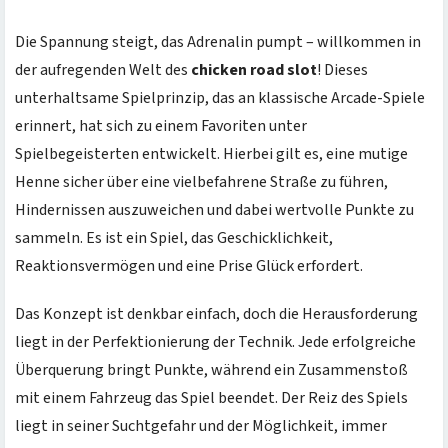
Die Spannung steigt, das Adrenalin pumpt – willkommen in
der aufregenden Welt des
chicken road slot
! Dieses
unterhaltsame Spielprinzip, das an klassische Arcade-Spiele
erinnert, hat sich zu einem Favoriten unter
Spielbegeisterten entwickelt. Hierbei gilt es, eine mutige
Henne sicher über eine vielbefahrene Straße zu führen,
Hindernissen auszuweichen und dabei wertvolle Punkte zu
sammeln. Es ist ein Spiel, das Geschicklichkeit,
Reaktionsvermögen und eine Prise Glück erfordert.
Das Konzept ist denkbar einfach, doch die Herausforderung
liegt in der Perfektionierung der Technik. Jede erfolgreiche
Überquerung bringt Punkte, während ein Zusammenstoß
mit einem Fahrzeug das Spiel beendet. Der Reiz des Spiels
liegt in seiner Suchtgefahr und der Möglichkeit, immer