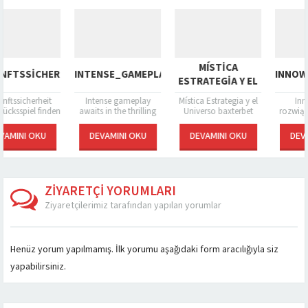
MÍSTICA
HEIT_BEIM_GLÜCKSSPIEL_FINDEN_NUTZER_AKTUELL_MIT_DEM
INTENSE_GAMEPLAY_AWAITS_IN_THE_THRILLING_CHICKEN
INNOWACYJNE_RO
ESTRATEGIA Y EL
UNIVERSO
Intense gameplay
Mística Estrategia y el
Innowacyjne
BAXTERBET
n
awaits in the thrilling
Universo baxterbet
rozwiązania i kasyno
m
chicken road game
casino con Intuición
CASINO CON
vavada oferują
experience and beyond
Asombrosa
wyjątkowe emocje dla
DEVAMINI OKU
DEVAMINI OKU
INTUICIÓN
DEVAMINI OKU
n
Understanding the
Explorando la
każdego gracza
ASOMBROSA
Core Mechanics and
Diversidad de Juegos
Nowoczesne
Gameplay Loop The...
en Baxterbet Casino La
Technologie w Służbie
Emoción...
Rozrywki
Bezpieczeństwo i
ZİYARETÇİ YORUMLARI
Ochrona Danych...
Ziyaretçilerimiz tarafından yapılan yorumlar
Henüz yorum yapılmamış. İlk yorumu aşağıdaki form aracılığıyla siz
yapabilirsiniz.