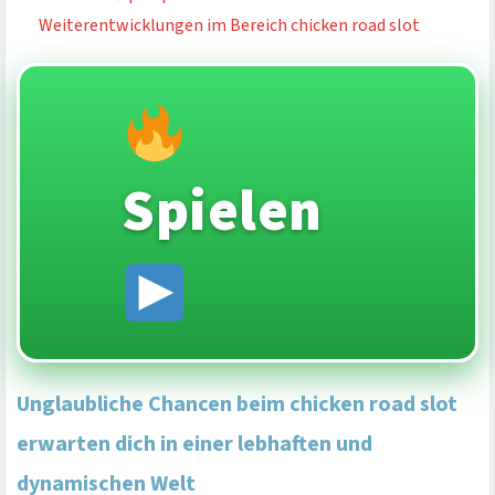
Weiterentwicklungen im Bereich chicken road slot
Spielen
Unglaubliche Chancen beim chicken road slot
erwarten dich in einer lebhaften und
dynamischen Welt