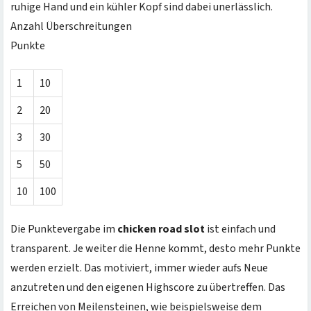
ruhige Hand und ein kühler Kopf sind dabei unerlässlich.
Anzahl Überschreitungen
Punkte
1
10
2
20
3
30
5
50
10
100
Die Punktevergabe im
chicken road slot
ist einfach und
transparent. Je weiter die Henne kommt, desto mehr Punkte
werden erzielt. Das motiviert, immer wieder aufs Neue
anzutreten und den eigenen Highscore zu übertreffen. Das
Erreichen von Meilensteinen, wie beispielsweise dem