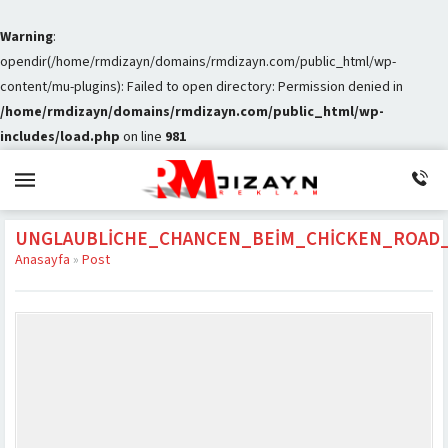
Warning
:
opendir(/home/rmdizayn/domains/rmdizayn.com/public_html/wp-
content/mu-plugins): Failed to open directory: Permission denied in
/home/rmdizayn/domains/rmdizayn.com/public_html/wp-
includes/load.php
on line
981
UNGLAUBLICHE_CHANCEN_BEIM_CHICKEN_ROAD
Anasayfa
»
Post