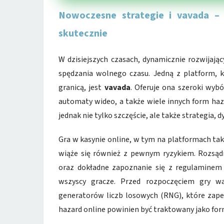
Nowoczesne strategie i vavada – 
skutecznie
W dzisiejszych czasach, dynamicznie rozwijając
spędzania wolnego czasu. Jedną z platform, k
granicą, jest
vavada
. Oferuje ona szeroki wyb
automaty wideo, a także wiele innych form haza
jednak nie tylko szczęście, ale także strategia, 
Gra w kasynie online, w tym na platformach tak
wiąże się również z pewnym ryzykiem. Rozsąd
oraz dokładne zapoznanie się z regulaminem
wszyscy gracze. Przed rozpoczęciem gry w
generatorów liczb losowych (RNG), które zape
hazard online powinien być traktowany jako form