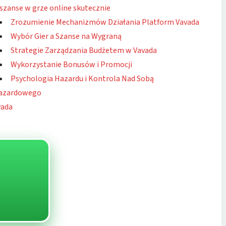
szanse w grze online skutecznie
Zrozumienie Mechanizmów Działania Platform Vavada
Wybór Gier a Szanse na Wygraną
Strategie Zarządzania Budżetem w Vavada
Wykorzystanie Bonusów i Promocji
Psychologia Hazardu i Kontrola Nad Sobą
Hazardowego
vada