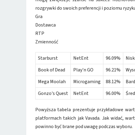
rozgrywki do swoich preferencji i poziomu ryzyk
Gra
Dostawca
RTP
Zmienność
Starburst
NetEnt
96.09%
Nisk
Book of Dead
Play'n GO
96.21%
Wys
Mega Moolah
Microgaming
88.12%
Bar
Gonzo's Quest
NetEnt
96.00%
Śred
Powyższa tabela prezentuje przykładowe wart
platformach takich jak Vavada. Jak widać, war
powinno być brane pod uwagę podczas wyboru.