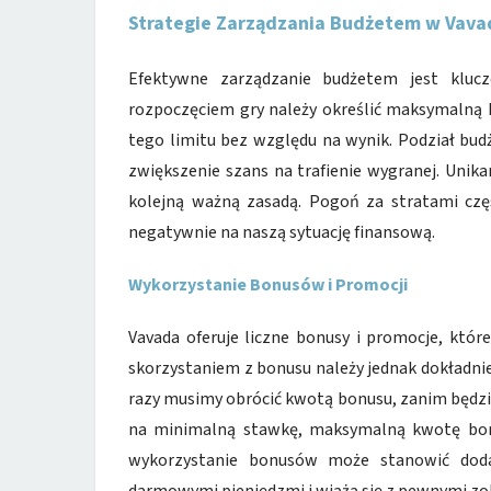
Strategie Zarządzania Budżetem w Vava
Efektywne zarządzanie budżetem jest klucz
rozpoczęciem gry należy określić maksymalną k
tego limitu bez względu na wynik. Podział bud
zwiększenie szans na trafienie wygranej. Unikan
kolejną ważną zasadą. Pogoń za stratami czę
negatywnie na naszą sytuację finansową.
Wykorzystanie Bonusów i Promocji
Vavada oferuje liczne bonusy i promocje, któ
skorzystaniem z bonusu należy jednak dokładnie
razy musimy obrócić kwotą bonusu, zanim będz
na minimalną stawkę, maksymalną kwotę bonu
wykorzystanie bonusów może stanowić doda