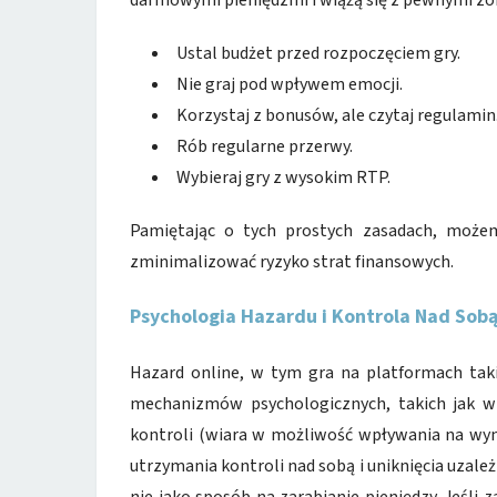
darmowymi pieniędzmi i wiążą się z pewnymi z
Ustal budżet przed rozpoczęciem gry.
Nie graj pod wpływem emocji.
Korzystaj z bonusów, ale czytaj regulamin
Rób regularne przerwy.
Wybieraj gry z wysokim RTP.
Pamiętając o tych prostych zasadach, możem
zminimalizować ryzyko strat finansowych.
Psychologia Hazardu i Kontrola Nad Sob
Hazard online, w tym gra na platformach takic
mechanizmów psychologicznych, takich jak w
kontroli (wiara w możliwość wpływania na wyn
utrzymania kontroli nad sobą i uniknięcia uzależ