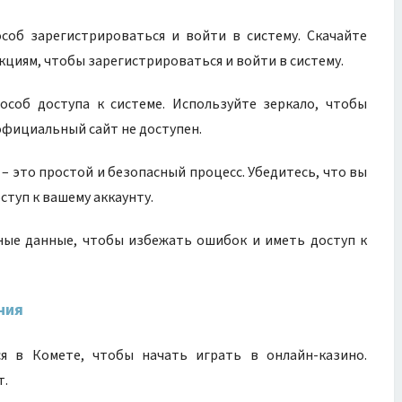
соб зарегистрироваться и войти в систему. Скачайте
кциям, чтобы зарегистрироваться и войти в систему.
особ доступа к системе. Используйте зеркало, чтобы
 официальный сайт не доступен.
 – это простой и безопасный процесс. Убедитесь, что вы
туп к вашему аккаунту.
ные данные, чтобы избежать ошибок и иметь доступ к
ния
ся в Комете, чтобы начать играть в онлайн-казино.
т.