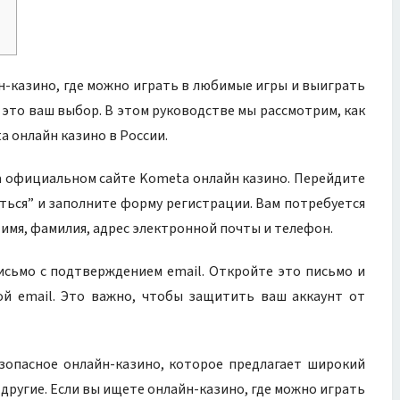
н-казино, где можно играть в любимые игры и выиграть
 это ваш выбор. В этом руководстве мы рассмотрим, как
a онлайн казино в России.
а официальном сайте Kometa онлайн казино. Перейдите
ться” и заполните форму регистрации. Вам потребуется
 имя, фамилия, адрес электронной почты и телефон.
исьмо с подтверждением email. Откройте это письмо и
ой email. Это важно, чтобы защитить ваш аккаунт от
зопасное онлайн-казино, которое предлагает широкий
 другие. Если вы ищете онлайн-казино, где можно играть