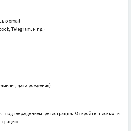
щью email
ok, Telegram, и т.д.)
амилия, дата рождения)
с подтверждением регистрации. Откройте письмо и
истрацию.