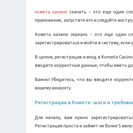
комета казино
скачать – это еще один спо
приложение, запустите его и следуйте инстру
Комета казино зеркало – это еще один сп
зарегистрироваться и войти в систему, если
В целом, регистрация и вход в Kometa Casino
вводите корректные данные, чтобы иметь дос
Важно! Убедитесь, что вы вводите коррект
вашему аккаунту.
Регистрация в Комете: шаги и требова
Для начала, вам нужно зарегистрировать
Регистрация проста и займет не более 5 мину