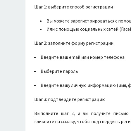
Шаг 1: выберите способ регистрации
Вы можете зарегистрироваться с помо
Или с помощью социальных сетей (Facebo
Шаг 2: заполните форму регистрации
Введите ваш email или номер телефона
Выберите пароль
Введите вашу личную информацию (имя, ф
Шаг 3: подтвердите регистрацию
Выполните шаг 2, и вы получите письмо 
кликните на ссылку, чтобы подтвердить рег