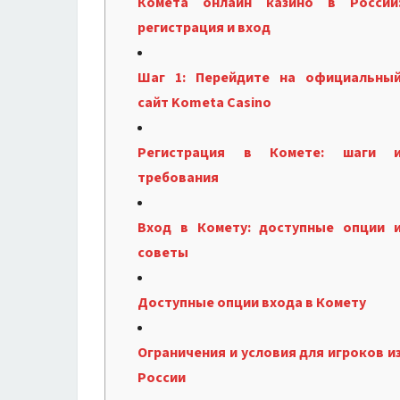
Комета онлайн казино в России
регистрация и вход
Шаг 1: Перейдите на официальны
сайт Kometa Casino
Регистрация в Комете: шаги 
требования
Вход в Комету: доступные опции 
советы
Доступные опции входа в Комету
Ограничения и условия для игроков и
России