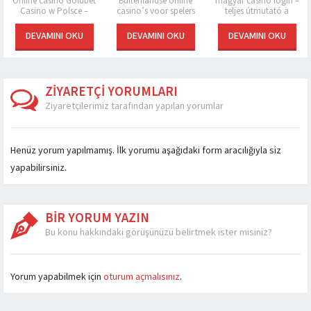
Online casino Goldbet
Buitenlandse online
magyar casino login –
REJESTRACJA I
UIT NEDERLAND –
RÉSZLETES
Casino w Polsce –
casino’s voor spelers
teljes útmutató a
ZAKŁADANIE
Rejestracja i
uit Nederland – Selectie
SELECTIE VAN
bejelentkezéshez és a
ÚTMUTATÓ
zakładanie konta dla
van nieuwe en
nyerő lehetőségekhez
DEVAMINI OKU
KONTA DLA
DEVAMINI OKU
NIEUWE EN
DEVAMINI OKU
Miért fontos a
nowych graczy
populaire casino’s
NOWYCH GRACZY
POPULAIRE
megfelelő magyar
GRAĆ Содержимое
SPELEN Содержимое
CASINO’S
casino login? A...
Rejestracja konta w...
Populaire online
casino’s...
ZİYARETÇİ YORUMLARI
Ziyaretçilerimiz tarafından yapılan yorumlar
Henüz yorum yapılmamış. İlk yorumu aşağıdaki form aracılığıyla siz
yapabilirsiniz.
BİR YORUM YAZIN
Bu konu hakkındaki görüşünüzü belirtmek ister misiniz?
Müşteri Temsilcisi
Yorum yapabilmek için
oturum açmalısınız
.