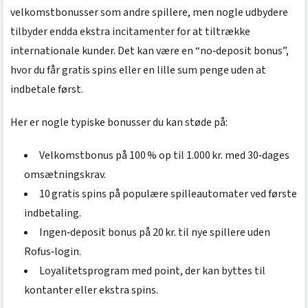
velkomstbonusser som andre spillere, men nogle udbydere
tilbyder endda ekstra incitamenter for at tiltrække
internationale kunder. Det kan være en “no‑deposit bonus”,
hvor du får gratis spins eller en lille sum penge uden at
indbetale først.
Her er nogle typiske bonusser du kan støde på:
Velkomstbonus på 100 % op til 1.000 kr. med 30‑dages
omsætningskrav.
10 gratis spins på populære spilleautomater ved første
indbetaling.
Ingen‑deposit bonus på 20 kr. til nye spillere uden
Rofus‑login.
Loyalitetsprogram med point, der kan byttes til
kontanter eller ekstra spins.