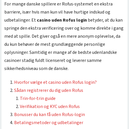
For mange danske spillere er Rofus‑systemet en ekstra
barriere, især hvis man kun vil have hurtige indskud og
udbetalinger. Et
casino uden Rofus login
betyder, at du kan
springe den ekstra verificering over og komme direkte i gang
med at spille. Det giver også en mere anonym oplevelse, da
du kun behøver de mest grundlæggende personlige
oplysninger. Samtidig er mange af de bedste udenlandske
casinoer stadig fuldt licenseret og leverer samme
sikkerhedsniveau som de danske.
Hvorfor vælge et casino uden Rofus login?
Sådan registrerer du dig uden Rofus
Trin‑for‑trin guide
Verifikation og KYC uden Rofus
Bonusser du kan få uden Rofus‑login
Betalingsmetoder og udbetalinger