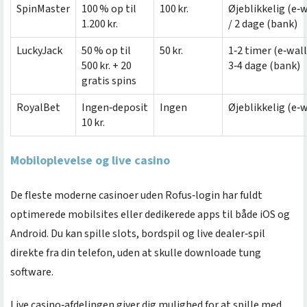
SpinMaster
100 % op til
100 kr.
Øjeblikkelig (e‑w
1.200 kr.
/ 2 dage (bank)
LuckyJack
50 % op til
50 kr.
1‑2 timer (e‑wall
500 kr. + 20
3‑4 dage (bank)
gratis spins
RoyalBet
Ingen‑deposit
Ingen
Øjeblikkelig (e‑w
10 kr.
Mobiloplevelse og live casino
De fleste moderne casinoer uden Rofus‑login har fuldt
optimerede mobilsites eller dedikerede apps til både iOS og
Android. Du kan spille slots, bordspil og live dealer‑spil
direkte fra din telefon, uden at skulle downloade tung
software.
Live casino‑afdelingen giver dig mulighed for at spille med