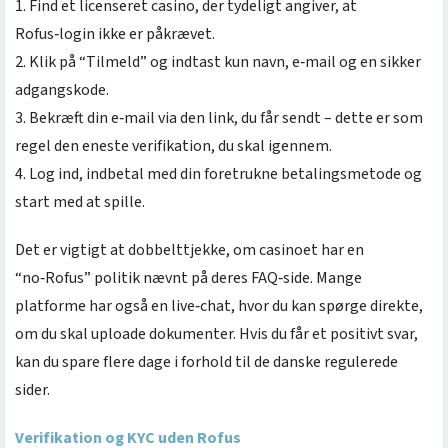
1. Find et licenseret casino, der tydeligt angiver, at
Rofus‑login ikke er påkrævet.
2. Klik på “Tilmeld” og indtast kun navn, e‑mail og en sikker
adgangskode.
3. Bekræft din e‑mail via den link, du får sendt – dette er som
regel den eneste verifikation, du skal igennem.
4. Log ind, indbetal med din foretrukne betalingsmetode og
start med at spille.
Det er vigtigt at dobbelttjekke, om casinoet har en
“no‑Rofus” politik nævnt på deres FAQ‑side. Mange
platforme har også en live‑chat, hvor du kan spørge direkte,
om du skal uploade dokumenter. Hvis du får et positivt svar,
kan du spare flere dage i forhold til de danske regulerede
sider.
Verifikation og KYC uden Rofus