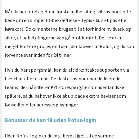
Når du har foretaget din første indbetaling, vil casinoet ofte
bede om en simpel ID‑bekræftelse – typisk kun et pas eller
kørekort. Dokumenterne bruges til at forhindre hvidvask og
sikre, at udbetalingerne kan gå problemfrit. Dette er en
meget kortere proces end den, der kræves af Rofus, og du kan
forvente svar inden for 24 timer.
Hvis du har spørgsmål, kan du altid kontakte supporten via
live‑chat eller e‑mail. De fleste casinoer har dedikerede
teams, der håndterer KYC‑forespørgsler for udenlandske
spillere, så du behøver ikke at uploade ekstra beviser som
lønsedler eller adresseoplysninger.
Bonusser du kan få uden Rofus‑login
Uden Rofus‑login er du ofte berettiget til de samme