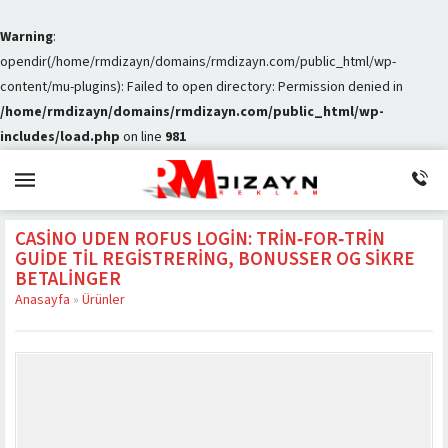
Warning
:
opendir(/home/rmdizayn/domains/rmdizayn.com/public_html/wp-
content/mu-plugins): Failed to open directory: Permission denied in
/home/rmdizayn/domains/rmdizayn.com/public_html/wp-
includes/load.php
on line
981
CASINO UDEN ROFUS LOGIN: TRIN‑FOR‑TRIN
GUIDE TIL REGISTRERING, BONUSSER OG SIKRE
BETALINGER
Anasayfa
»
Ürünler