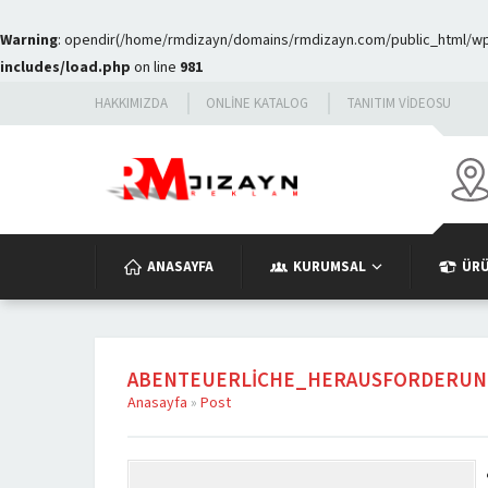
Warning
: opendir(/home/rmdizayn/domains/rmdizayn.com/public_html/wp-c
includes/load.php
on line
981
HAKKIMIZDA
ONLINE KATALOG
TANITIM VIDEOSU
ANASAYFA
KURUMSAL
ÜR
ABENTEUERLICHE_HERAUSFORDERUN
Anasayfa
»
Post