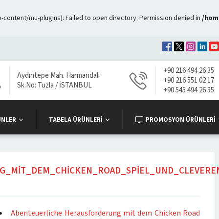
ontent/mu-plugins): Failed to open directory: Permission denied in
/hom
+90 216 494 26 35
Aydıntepe Mah. Harmandalı
+90 216 551 02 17
Sk.No: Tuzla / İSTANBUL
+90 545 494 26 35
ÜNLER
TABELA ÜRÜNLERİ
PROMOSYON ÜRÜNLERİ
G_MIT_DEM_CHICKEN_ROAD_SPIEL_UND_CLEVEREN
Abenteuerliche Herausforderung mit dem Chicken Road