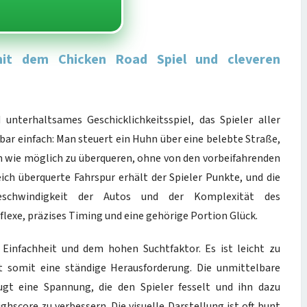
mit dem Chicken Road Spiel und cleveren
 unterhaltsames Geschicklichkeitsspiel, das Spieler aller
bar einfach: Man steuert ein Huhn über eine belebte Straße,
ren wie möglich zu überqueren, ohne von den vorbeifahrenden
eich überquerte Fahrspur erhält der Spieler Punkte, und die
eschwindigkeit der Autos und der Komplexität des
flexe, präzises Timing und eine gehörige Portion Glück.
r Einfachheit und dem hohen Suchtfaktor. Es ist leicht zu
t somit eine ständige Herausforderung. Die unmittelbare
ugt eine Spannung, die den Spieler fesselt und ihn dazu
hscore zu verbessern. Die visuelle Darstellung ist oft bunt