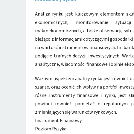
Analiza rynku jest kluczowym elementem sku
ekonomicznych, monitorowanie sytuac
makroekonomicznych, a także obserwację sytua
bieżąco z informacjami dotyczącymi gospodarki 
na wartość instrumentów finansowych. Im bardz
podjęcie trafnych decyzji inwestycyjnych. Wart
analityczne, wiadomości finansowe i opinie eks
Ważnym aspektem analizy rynku jest również oce
szanse, oraz ocenić ich wpływ na portfel inwestyc
różne instrumenty finansowe i rynki, jest 
powinni również pamiętać o regularnym p
zmieniających się warunków rynkowych.
Instrument Finansowy
Poziom Ryzyka