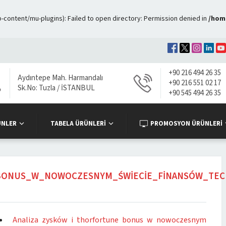
ontent/mu-plugins): Failed to open directory: Permission denied in
/hom
+90 216 494 26 35
Aydıntepe Mah. Harmandalı
+90 216 551 02 17
Sk.No: Tuzla / İSTANBUL
+90 545 494 26 35
ÜNLER
TABELA ÜRÜNLERİ
PROMOSYON ÜRÜNLERİ
BONUS_W_NOWOCZESNYM_ŚWIECIE_FINANSÓW_TEC
Analiza zysków i thorfortune bonus w nowoczesnym