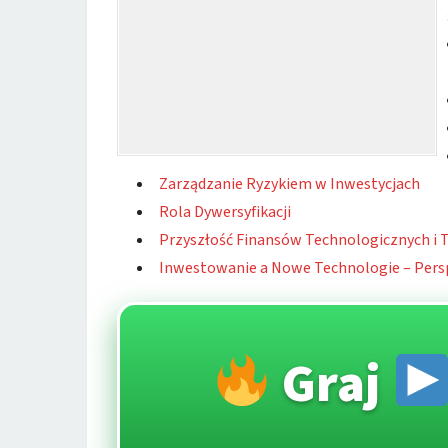
Zarządzanie Ryzykiem w Inwestycjach
Rola Dywersyfikacji
Przyszłość Finansów Technologicznych i 
Inwestowanie a Nowe Technologie – Pers
Graj