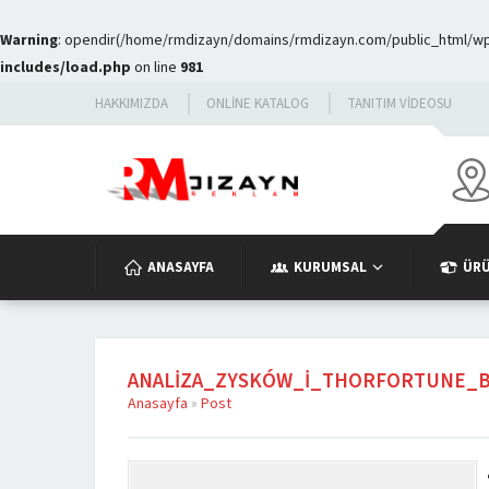
Warning
: opendir(/home/rmdizayn/domains/rmdizayn.com/public_html/wp-c
includes/load.php
on line
981
HAKKIMIZDA
ONLINE KATALOG
TANITIM VIDEOSU
ANASAYFA
KURUMSAL
ÜR
ANALIZA_ZYSKÓW_I_THORFORTUNE_
Anasayfa
»
Post