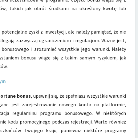
unki uczestnictwa w programie. Często bonus wiąże się z
ków, takich jak obrót środkami na określony kwotę lub
otencjalne zyski z inwestycji, ale należy pamiętać, że nie
legają zazwyczaj ograniczeniom i regulacjom. Ważne jest,
 bonusowego i zrozumieć wszystkie jego warunki. Należy
ystaniem bonusu wiąże się z takim samym ryzykiem, jak
ków.
wym
fortune bonus
, upewnij się, że spełniasz wszystkie warunki
ane jest zarejestrowanie nowego konta na platformie,
ptacja regulaminu programu bonusowego. W niektórych
ie kodu promocyjnego podczas rejestracji. Warto również
eszkańców Twojego kraju, ponieważ niektóre programy