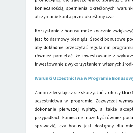
promocyjnej, ale zawsze warto sprawdzić war
koniecznością spełnienia określonych warun
utrzymanie konta przez określony czas.
Korzystanie z bonusu może znacznie zwiększyć p
jest to darmowy pieniądz. Środki bonusowe pod
aby dokładnie przeczytać regulamin programu
również pamiętać, że inwestowanie z wykorz
inwestowanie z wykorzystaniem własnych środ
Warunki Uczestnictwa w Programie Bonuso
Zanim zdecydujesz się skorzystać z oferty
thor
uczestnictwa w programie. Zazwyczaj wymag
dokonanie pierwszej wpłaty, a także akce
przypadkach konieczne może być również podan
sprawdzić, czy bonus jest dostępny dla mi