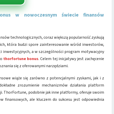
bonus w nowoczesnym świecie finansów
ansów technologicznych, coraz większą popularność zyskują
ich, która budzi spore zainteresowanie wśród inwestorów,
ci inwestycyjnych, a w szczególności program motywacyjny
ko
thorfortune bonus
. Celem tej inicjatywy jest zachęcenie
oznania się z oferowanymi narzędziami.
sowe wiąże się zarówno z potencjalnymi zyskami, jak i z
dokładne zrozumienie mechanizmów działania platform
. ThorFortune, podobnie jak inne platformy, oferuje swoim
w finansowych, ale kluczem do sukcesu jest odpowiednia