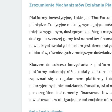
Zrozumienie Mechanizmów Działania Pla
Platformy inwestycyjne, takie jak ThorFortun
pieniądze. Tradycyjne metody, wymagające pośr
miejsca wygodnym, dostępnym z każdego miejs
dostęp do szerszej gamy instrumentów finansowy
nawet kryptowaluty. Ich celem jest demokratyza
odbiorców, również tych z mniejszym doświadc
Kluczem do sukcesu korzystania z platform i
platformy pobierają różne opłaty za transak
zapoznać się z regulaminem platformy i do
nieprzyjemnych niespodzianek. Ponadto, istot
poszczególne instrumenty finansowe. Inw
inwestowanie w obligacje, ale potencjalnie ofer
Rola Analizy Rynku