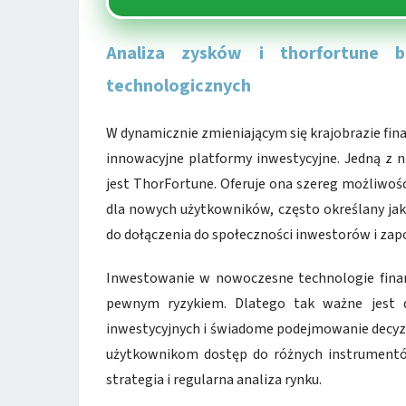
Analiza zysków i thorfortune 
technologicznych
W dynamicznie zmieniającym się krajobrazie fin
innowacyjne platformy inwestycyjne. Jedną z n
jest ThorFortune. Oferuje ona szereg możliwoś
dla nowych użytkowników, często określany ja
do dołączenia do społeczności inwestorów i zap
Inwestowanie w nowoczesne technologie finan
pewnym ryzykiem. Dlatego tak ważne jest 
inwestycyjnych i świadome podejmowanie decyzji
użytkownikom dostęp do różnych instrumentó
strategia i regularna analiza rynku.