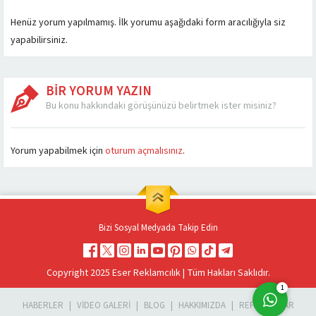
Henüz yorum yapılmamış. İlk yorumu aşağıdaki form aracılığıyla siz
yapabilirsiniz.
BİR YORUM YAZIN
Bu konu hakkındaki görüşünüzü belirtmek ister misiniz?
Müşteri Temsilcisi
Yorum yapabilmek için
oturum açmalısınız
.
Bizi Sosyal Medyada Takip Edin
Cevap Yaz
Copyright 2025 Eser Reklamcılık | Tüm Hakları Saklıdır.
1
HABERLER
VIDEO GALERI
BLOG
HAKKIMIZDA
REFERANSLAR