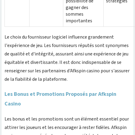
possibilité de
stratégies
gagner des
sommes
importantes
Le choix du fournisseur logiciel influence grandement
l'expérience de jeu. Les fournisseurs réputés sont synonymes
de qualité et d'intégrité, assurant ainsi une expérience de jeu
équitable et divertissante. Il est donc indispensable de se
renseigner sur les partenaires d'Afkspin casino pour s'assurer
de la fiabilité de la plateforme.
Les Bonus et Promotions Proposés par Afkspin
Casino
Les bonus et les promotions sont un élément essentiel pour
attirer les joueurs et les encourager à rester fidèles. Afkspin