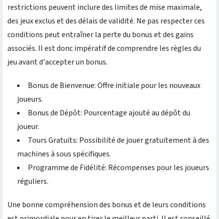
restrictions peuvent inclure des limites de mise maximale,
des jeux exclus et des délais de validité. Ne pas respecter ces
conditions peut entraîner la perte du bonus et des gains
associés. Il est donc impératif de comprendre les règles du
jeu avant d'accepter un bonus.
Bonus de Bienvenue: Offre initiale pour les nouveaux
joueurs.
Bonus de Dépôt: Pourcentage ajouté au dépôt du
joueur.
Tours Gratuits: Possibilité de jouer gratuitement à des
machines à sous spécifiques.
Programme de Fidélité: Récompenses pour les joueurs
réguliers.
Une bonne compréhension des bonus et de leurs conditions
est primordiale pour en tirer le meilleur parti. Il est conseillé