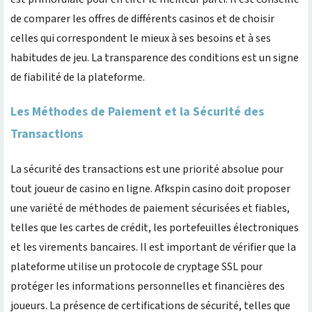
de comparer les offres de différents casinos et de choisir
celles qui correspondent le mieux à ses besoins et à ses
habitudes de jeu. La transparence des conditions est un signe
de fiabilité de la plateforme.
Les Méthodes de Paiement et la Sécurité des
Transactions
La sécurité des transactions est une priorité absolue pour
tout joueur de casino en ligne. Afkspin casino doit proposer
une variété de méthodes de paiement sécurisées et fiables,
telles que les cartes de crédit, les portefeuilles électroniques
et les virements bancaires. Il est important de vérifier que la
plateforme utilise un protocole de cryptage SSL pour
protéger les informations personnelles et financières des
joueurs. La présence de certifications de sécurité, telles que