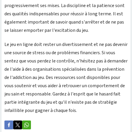
progressivement ses mises. La discipline et la patience sont
des qualités indispensables pour réussir à long terme. Il est
également important de savoir quand s'arrêter et de ne pas
se laisser emporter par l'excitation du jeu.
Le jeu en ligne doit rester un divertissement et ne pas devenir
une source de stress ou de problèmes financiers. Si vous
sentez que vous perdez le contrôle, n'hésitez pas à demander
de l'aide à des organisations spécialisées dans la prévention
de l'addiction au jeu. Des ressources sont disponibles pour
vous soutenir et vous aider à retrouver un comportement de
jeu sain et responsable. Gardez à l'esprit que le hasard fait
partie intégrante du jeu et qu'il n'existe pas de stratégie
infaillible pour gagner à chaque fois.