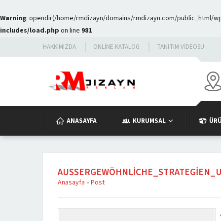
Warning
: opendir(/home/rmdizayn/domains/rmdizayn.com/public_html/wp-c
includes/load.php
on line
981
HAKKIMIZDA
ONLINE KATALOG
TANITIM VIDEOSU
ANASAYFA
KURUMSAL
ÜR
AUSSERGEWÖHNLICHE_STRATEGIEN_U
Anasayfa
»
Post