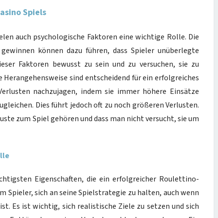
asino Spiels
len auch psychologische Faktoren eine wichtige Rolle. Die
 gewinnen können dazu führen, dass Spieler unüberlegte
dieser Faktoren bewusst zu sein und zu versuchen, sie zu
le Herangehensweise sind entscheidend für ein erfolgreiches
n Verlusten nachzujagen, indem sie immer höhere Einsätze
ugleichen. Dies führt jedoch oft zu noch größeren Verlusten.
rluste zum Spiel gehören und dass man nicht versucht, sie um
lle
chtigsten Eigenschaften, die ein erfolgreicher Roulettino-
m Spieler, sich an seine Spielstrategie zu halten, auch wenn
t. Es ist wichtig, sich realistische Ziele zu setzen und sich