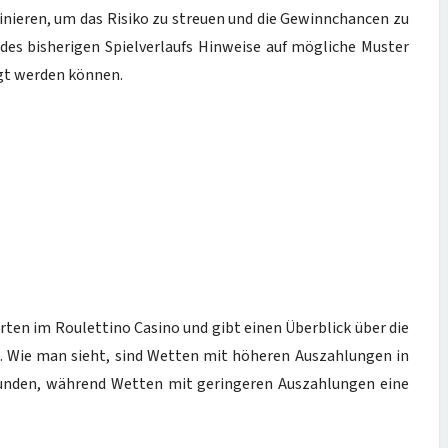
nieren, um das Risiko zu streuen und die Gewinnchancen zu
es bisherigen Spielverlaufs Hinweise auf mögliche Muster
igt werden können.
rten im Roulettino Casino und gibt einen Überblick über die
 Wie man sieht, sind Wetten mit höheren Auszahlungen in
unden, während Wetten mit geringeren Auszahlungen eine