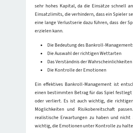
sehr hohes Kapital, da die Einsätze schnell a
Einsatzlimits, die verhindern, dass ein Spieler
eine lange Verlustserie dazu führen, dass der S
erzielen kann.
Die Bedeutung des Bankroll-Management
Die Auswahl der richtigen Wettarten
Das Verständnis der Wahrscheinlichkeiten
Die Kontrolle der Emotionen
Ein effektives Bankroll-Management ist entsch
einen bestimmten Betrag für das Spiel festlegt
oder verliert. Es ist auch wichtig, die richti
Möglichkeiten und Risikobereitschaft passen
realistische Erwartungen zu haben und nicht 
wichtig, die Emotionen unter Kontrolle zu halte