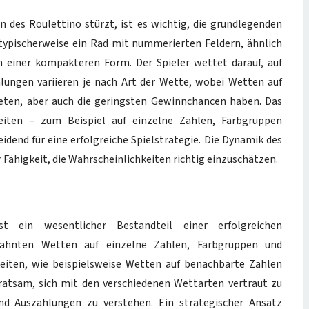
n des Roulettino stürzt, ist es wichtig, die grundlegenden
 typischerweise ein Rad mit nummerierten Feldern, ähnlich
in einer kompakteren Form. Der Spieler wettet darauf, auf
lungen variieren je nach Art der Wette, wobei Wetten auf
eten, aber auch die geringsten Gewinnchancen haben. Das
eiten – zum Beispiel auf einzelne Zahlen, Farbgruppen
idend für eine erfolgreiche Spielstrategie. Die Dynamik des
r Fähigkeit, die Wahrscheinlichkeiten richtig einzuschätzen.
t ein wesentlicher Bestandteil einer erfolgreichen
wähnten Wetten auf einzelne Zahlen, Farbgruppen und
eiten, wie beispielsweise Wetten auf benachbarte Zahlen
atsam, sich mit den verschiedenen Wettarten vertraut zu
d Auszahlungen zu verstehen. Ein strategischer Ansatz