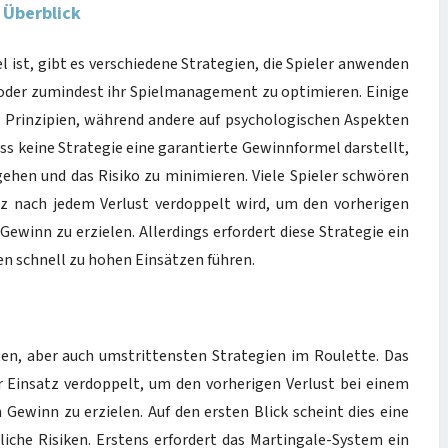
n Überblick
l ist, gibt es verschiedene Strategien, die Spieler anwenden
oder zumindest ihr Spielmanagement zu optimieren. Einige
 Prinzipien, während andere auf psychologischen Aspekten
ass keine Strategie eine garantierte Gewinnformel darstellt,
gehen und das Risiko zu minimieren. Viele Spieler schwören
tz nach jedem Verlust verdoppelt wird, um den vorherigen
Gewinn zu erzielen. Allerdings erfordert diese Strategie ein
en schnell zu hohen Einsätzen führen.
en, aber auch umstrittensten Strategien im Roulette. Das
er Einsatz verdoppelt, um den vorherigen Verlust bei einem
Gewinn zu erzielen. Auf den ersten Blick scheint dies eine
bliche Risiken. Erstens erfordert das Martingale-System ein