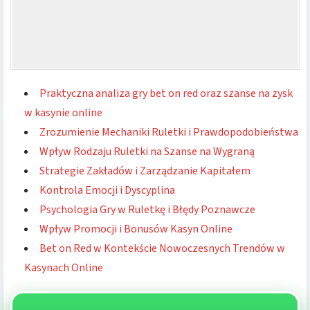
Praktyczna analiza gry bet on red oraz szanse na zysk
w kasynie online
Zrozumienie Mechaniki Ruletki i Prawdopodobieństwa
Wpływ Rodzaju Ruletki na Szanse na Wygraną
Strategie Zakładów i Zarządzanie Kapitałem
Kontrola Emocji i Dyscyplina
Psychologia Gry w Ruletkę i Błędy Poznawcze
Wpływ Promocji i Bonusów Kasyn Online
Bet on Red w Kontekście Nowoczesnych Trendów w
Kasynach Online