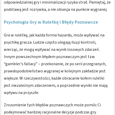
odpowiedzialnej gry i minimalizacji ryzyka strat. Pamiętaj, że
podstawą jest rozrywka, a nie obsesja na punkcie wygranej.
Psychologia Gry w Ruletkę i Błędy Poznawcze
Gra w ruletkę, jak każda forma hazardu, może wpływać na
psychikę gracza. Ludzie często ulegają iluzji kontroli,
wierząc, że mogą wpływać na wynik losowych zdarzeń.
Innym powszechnym błędem poznawczym jest tzw.
“gambler's fallacy” – przekonanie, że po serii przegranych,
prawdopodobieństwo wygranej w kolejnym zakładzie jest
większe. W rzeczywistości, każde obracanie kołem ruletki
jest niezależnym zdarzeniem, a poprzednie wyniki nie mają
wpływu na przyszłe.
Zrozumienie tych błędów poznawczych może pomóc Ci
podejmować bardziej racjonalne decyzje podczas gry.