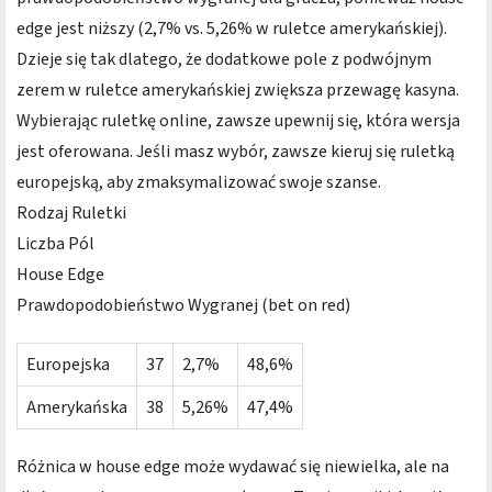
edge jest niższy (2,7% vs. 5,26% w ruletce amerykańskiej).
Dzieje się tak dlatego, że dodatkowe pole z podwójnym
zerem w ruletce amerykańskiej zwiększa przewagę kasyna.
Wybierając ruletkę online, zawsze upewnij się, która wersja
jest oferowana. Jeśli masz wybór, zawsze kieruj się ruletką
europejską, aby zmaksymalizować swoje szanse.
Rodzaj Ruletki
Liczba Pól
House Edge
Prawdopodobieństwo Wygranej (bet on red)
Europejska
37
2,7%
48,6%
Amerykańska
38
5,26%
47,4%
Różnica w house edge może wydawać się niewielka, ale na