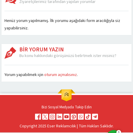
Ziyaretçilerimiz tarafından yapılan yorumlar
Henüz yorum yapılmamış. İlk yorumu aşağıdaki form aracılığıyla siz
yapabilirsiniz.
BİR YORUM YAZIN
Bu konu hakkındaki görüşünüzü belirtmek ister misiniz?
Müşteri Temsilcisi
Yorum yapabilmek için
oturum açmalısınız
.
Bizi Sosyal Medyada Takip Edin
Cevap Yaz
Copyright 2025 Eser Reklamcılık | Tüm Hakları Saklıdır.
1