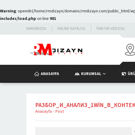
Warning
: opendir(/home/rmdizayn/domains/rmdizayn.com/public_html/wp-c
includes/load.php
on line
981
HAKKIMIZDA
ONLINE KATALOG
TANITIM VIDEOSU
ANASAYFA
KURUMSAL
ÜR
РАЗБОР_И_АНАЛИЗ_1WIN_В_КОНТЕ
Anasayfa
»
Post