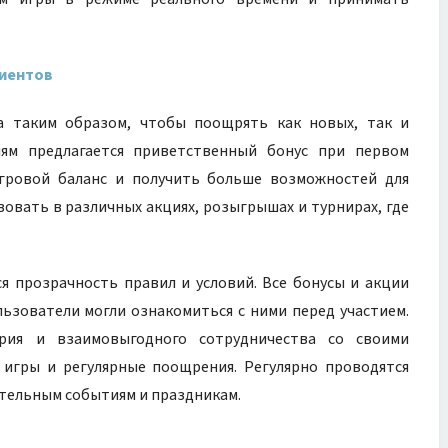
лиентов
а таким образом, чтобы поощрять как новых, так и
ям предлагается приветственный бонус при первом
игровой баланс и получить больше возможностей для
овать в различных акциях, розыгрышах и турнирах, где
я прозрачность правил и условий. Все бонусы и акции
ьзователи могли ознакомиться с ними перед участием.
рия и взаимовыгодного сотрудничества со своими
 игры и регулярные поощрения. Регулярно проводятся
тельным событиям и праздникам.