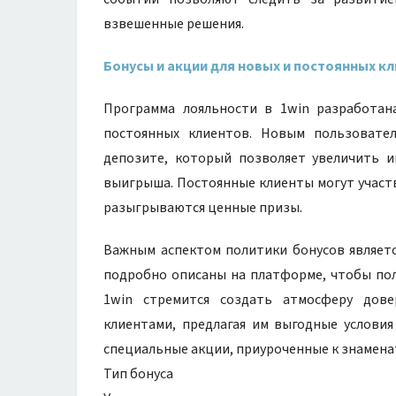
взвешенные решения.
Бонусы и акции для новых и постоянных к
Программа лояльности в 1win разработан
постоянных клиентов. Новым пользовател
депозите, который позволяет увеличить 
выигрыша. Постоянные клиенты могут участв
разыгрываются ценные призы.
Важным аспектом политики бонусов являетс
подробно описаны на платформе, чтобы пол
1win стремится создать атмосферу дове
клиентами, предлагая им выгодные условия
специальные акции, приуроченные к знамена
Тип бонуса