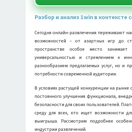
Разбор и анализ 1win в контексте
Сегодня онлайн-развлечения переживают на
возможностей – от азартных игр до ст
пространстве особое место занимает
универсальностью и стремлением к инн
разнообразием предлагаемых услуг, но и п
потребности современной аудитории.
В условиях растущей конкуренции на рынке 
постоянного улучшения функционала, внедр
безопасности для своих пользователей. Пла
среду для всех, кто ищет возможности д
выигрыша. Рассмотрим подробнее особе
индустрии развлечений.