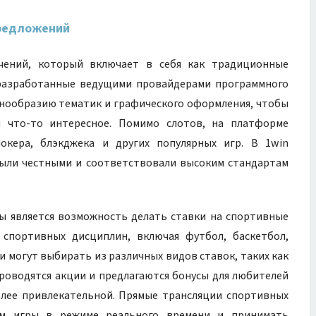
предложений
чений, который включает в себя как традиционные
 разработанные ведущими провайдерами программного
знообразию тематик и графического оформления, чтобы
 что-то интересное. Помимо слотов, на платформе
окера, блэкджека и других популярных игр. В 1win
были честными и соответствовали высоким стандартам
 является возможность делать ставки на спортивные
 спортивных дисциплин, включая футбол, баскетбол,
ли могут выбирать из различных видов ставок, таких как
проводятся акции и предлагаются бонусы для любителей
олее привлекательной. Прямые трансляции спортивных
ем игры в режиме реального времени и принимать