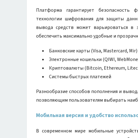
Платформа гарантирует безопасность ф
технологии шифрования для защиты данны
вывода средств может варьироваться в з
обеспечить максимально удобные и прозрачн
Банковские карты (Visa, Mastercard, Mir)
Электронные кошельки (QIWI, WebMone
Криптовалюты (Bitcoin, Ethereum, Litec
Системы быстрых платежей
Разнообразие способов пополнения и вывод
позволяющим пользователям выбирать наибо
Мобильная версия и удобство исполь
В современном мире мобильные устройств