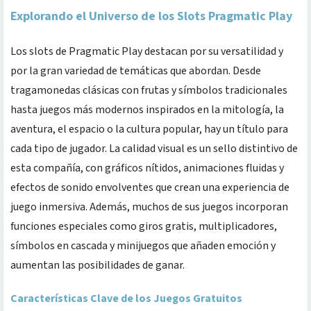
Explorando el Universo de los Slots Pragmatic Play
Los slots de Pragmatic Play destacan por su versatilidad y
por la gran variedad de temáticas que abordan. Desde
tragamonedas clásicas con frutas y símbolos tradicionales
hasta juegos más modernos inspirados en la mitología, la
aventura, el espacio o la cultura popular, hay un título para
cada tipo de jugador. La calidad visual es un sello distintivo de
esta compañía, con gráficos nítidos, animaciones fluidas y
efectos de sonido envolventes que crean una experiencia de
juego inmersiva. Además, muchos de sus juegos incorporan
funciones especiales como giros gratis, multiplicadores,
símbolos en cascada y minijuegos que añaden emoción y
aumentan las posibilidades de ganar.
Características Clave de los Juegos Gratuitos