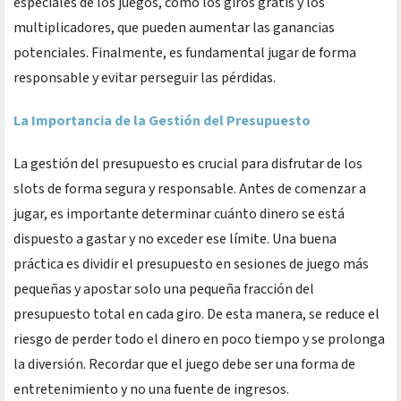
especiales de los juegos, como los giros gratis y los
multiplicadores, que pueden aumentar las ganancias
potenciales. Finalmente, es fundamental jugar de forma
responsable y evitar perseguir las pérdidas.
La Importancia de la Gestión del Presupuesto
La gestión del presupuesto es crucial para disfrutar de los
slots de forma segura y responsable. Antes de comenzar a
jugar, es importante determinar cuánto dinero se está
dispuesto a gastar y no exceder ese límite. Una buena
práctica es dividir el presupuesto en sesiones de juego más
pequeñas y apostar solo una pequeña fracción del
presupuesto total en cada giro. De esta manera, se reduce el
riesgo de perder todo el dinero en poco tiempo y se prolonga
la diversión. Recordar que el juego debe ser una forma de
entretenimiento y no una fuente de ingresos.