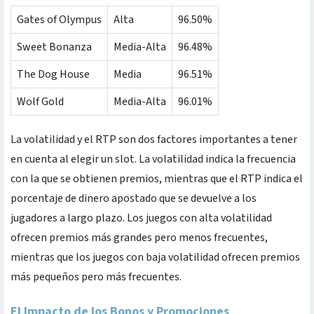
Gates of Olympus
Alta
96.50%
Sweet Bonanza
Media-Alta
96.48%
The Dog House
Media
96.51%
Wolf Gold
Media-Alta
96.01%
La volatilidad y el RTP son dos factores importantes a tener
en cuenta al elegir un slot. La volatilidad indica la frecuencia
con la que se obtienen premios, mientras que el RTP indica el
porcentaje de dinero apostado que se devuelve a los
jugadores a largo plazo. Los juegos con alta volatilidad
ofrecen premios más grandes pero menos frecuentes,
mientras que los juegos con baja volatilidad ofrecen premios
más pequeños pero más frecuentes.
El Impacto de los Bonos y Promociones