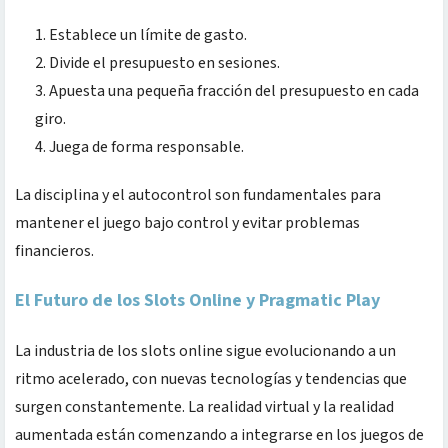
Establece un límite de gasto.
Divide el presupuesto en sesiones.
Apuesta una pequeña fracción del presupuesto en cada
giro.
Juega de forma responsable.
La disciplina y el autocontrol son fundamentales para
mantener el juego bajo control y evitar problemas
financieros.
El Futuro de los Slots Online y Pragmatic Play
La industria de los slots online sigue evolucionando a un
ritmo acelerado, con nuevas tecnologías y tendencias que
surgen constantemente. La realidad virtual y la realidad
aumentada están comenzando a integrarse en los juegos de