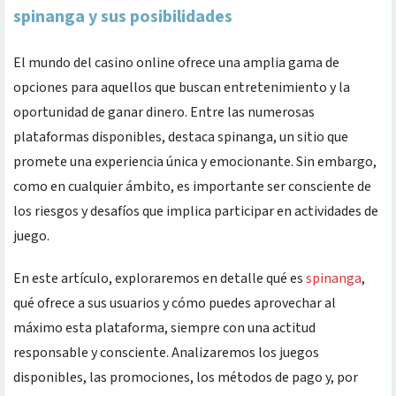
spinanga y sus posibilidades
El mundo del casino online ofrece una amplia gama de
opciones para aquellos que buscan entretenimiento y la
oportunidad de ganar dinero. Entre las numerosas
plataformas disponibles, destaca spinanga, un sitio que
promete una experiencia única y emocionante. Sin embargo,
como en cualquier ámbito, es importante ser consciente de
los riesgos y desafíos que implica participar en actividades de
juego.
En este artículo, exploraremos en detalle qué es
spinanga
,
qué ofrece a sus usuarios y cómo puedes aprovechar al
máximo esta plataforma, siempre con una actitud
responsable y consciente. Analizaremos los juegos
disponibles, las promociones, los métodos de pago y, por