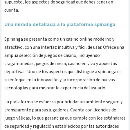
supuesto, los aspectos de seguridad que debes tener en
cuenta.
Una mirada detallada a la plataforma spinanga
Spinanga se presenta como un casino online moderno y
atractivo, con una interfaz intuitiva y fácil de usar. Ofrece una
amplia selección de juegos de casino, incluyendo
tragamonedas, juegos de mesa, casino en vivo y apuestas
deportivas. Uno de los aspectos que distingue a spinanga es
su enfoque en la innovación y la incorporación de nuevas
tecnologías para mejorar la experiencia del usuario.
La plataforma se esfuerza por brindar un ambiente seguro y
transparente para sus jugadores. Cuenta con licencias de
juego válidas, lo que garantiza que cumple con los estándares
de seguridad y regulación establecidos por las autoridades