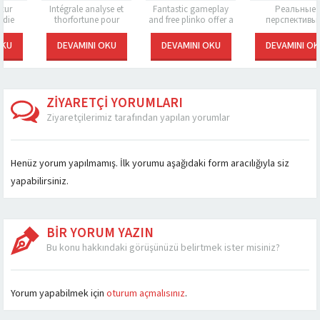
Intégrale analyse et
Fantastic gameplay
Реальные
thorfortune pour
and free plinko offer a
перспективы и
optimiser votre avenir
unique chance to win
захватывающий
financier sereinement
big prizes online today
mellstroy casino online
DEVAMINI OKU
DEVAMINI OKU
DEVAMINI OKU
Comprendre les
Understanding the
для опытных игроков
Fondements de
Mechanics of Plinko...
Преимущества
l'Analyse Financière
выбора онлайн-
Personnalisée
казино mellstroy
L'Importance de la...
Безопасность и
ZİYARETÇİ YORUMLARI
конфиденциальность
данных
Ziyaretçilerimiz tarafından yapılan yorumlar
Разнообразие
азартных...
Henüz yorum yapılmamış. İlk yorumu aşağıdaki form aracılığıyla siz
yapabilirsiniz.
BİR YORUM YAZIN
Bu konu hakkındaki görüşünüzü belirtmek ister misiniz?
Müşteri Temsilcisi
Yorum yapabilmek için
oturum açmalısınız
.