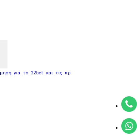
ίμηση_για_το_22bet_και_τις_πρ