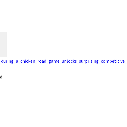
e_during_a_chicken_road_game_unlocks_surprising_competitive
ad