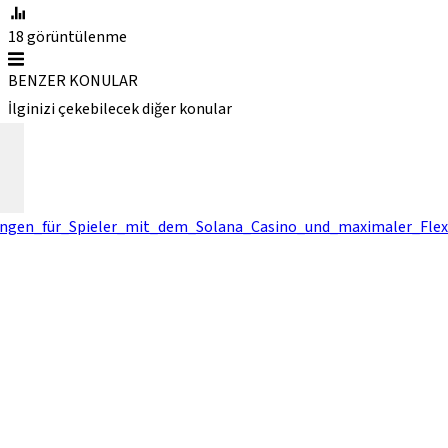
18
görüntülenme
BENZER KONULAR
İlginizi çekebilecek diğer konular
ungen_für_Spieler_mit_dem_Solana_Casino_und_maximaler_Flexi