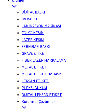
Ürünler
DİJİTAL BASKI
UV BASKI
LAMİNASYON MAKİNASI
FOLYO KESİM
LAZER KESİM
SERİGRAFİ BASKI
GRAVE ETİKET
FİBER LAZER MARKALAMA
METAL ETİKET
METAL ETİKET UV BASKI
LEKSAN ETİKET
PLEKSİ BÜKÜM
DİJİTAL LEKSAN ETİKET
Kurumsal Çözümler