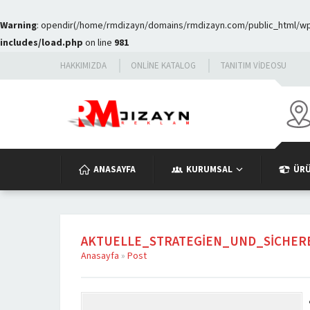
Warning
: opendir(/home/rmdizayn/domains/rmdizayn.com/public_html/wp-c
includes/load.php
on line
981
HAKKIMIZDA
ONLINE KATALOG
TANITIM VIDEOSU
ANASAYFA
KURUMSAL
ÜR
AKTUELLE_STRATEGIEN_UND_SICHE
Anasayfa
»
Post