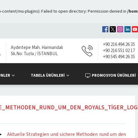
ontent/mu-plugins): Failed to open directory: Permission denied in
/hom
+90 216 494 26 35
Aydıntepe Mah. Harmandalı
+90 216 551 02 17
Sk.No: Tuzla / İSTANBUL
+90 545 494 26 35
ÜNLER
TABELA ÜRÜNLERİ
PROMOSYON ÜRÜNLERİ
RE_METHODEN_RUND_UM_DEN_ROYALS_TIGER_LOGI
Aktuelle Strategien und sichere Methoden rund um den