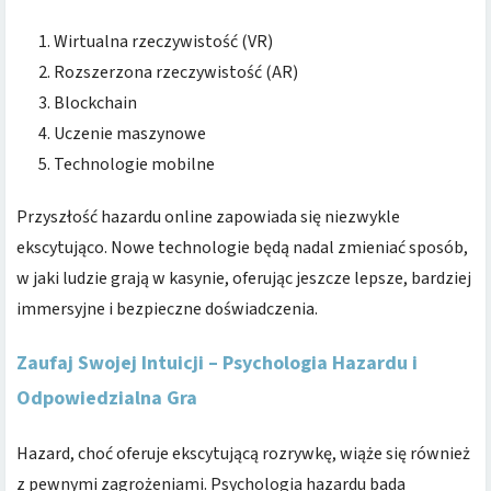
Wirtualna rzeczywistość (VR)
Rozszerzona rzeczywistość (AR)
Blockchain
Uczenie maszynowe
Technologie mobilne
Przyszłość hazardu online zapowiada się niezwykle
ekscytująco. Nowe technologie będą nadal zmieniać sposób,
w jaki ludzie grają w kasynie, oferując jeszcze lepsze, bardziej
immersyjne i bezpieczne doświadczenia.
Zaufaj Swojej Intuicji – Psychologia Hazardu i
Odpowiedzialna Gra
Hazard, choć oferuje ekscytującą rozrywkę, wiąże się również
z pewnymi zagrożeniami. Psychologia hazardu bada