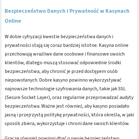
Bezpieczeństwo Danych i Prywatność w Kasynach
Online
W dobie cyfryzacji kwestie bezpieczeństwa danych i
prywatności stają się coraz bardziej istotne. Kasyna online
przechowują wrażliwe dane osobowe i finansowe swoich
klientów, dlatego muszą stosować odpowiednie środki
bezpieczeństwa, aby chronić je przed dostępem osób
niepowołanych. Dobre kasyno powinno wykorzystywać
najnowsze technologie szyfrowania danych, takie jak SSL
(Secure Socket Layer), oraz regularnie przeprowadzać audyty
bezpieczeństwa. Ważne jest również, aby kasyno posiadało
jasną i przejrzystą politykę prywatności, która określa, w jaki
sposób zbiera, wykorzystuje i chroni dane swoich klientów.
Gracze również powinni dbać o swoje bezpieczeństwo,