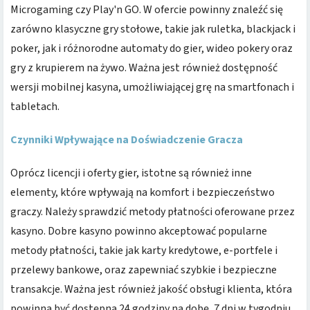
Microgaming czy Play'n GO. W ofercie powinny znaleźć się
zarówno klasyczne gry stołowe, takie jak ruletka, blackjack i
poker, jak i różnorodne automaty do gier, wideo pokery oraz
gry z krupierem na żywo. Ważna jest również dostępność
wersji mobilnej kasyna, umożliwiającej grę na smartfonach i
tabletach.
Czynniki Wpływające na Doświadczenie Gracza
Oprócz licencji i oferty gier, istotne są również inne
elementy, które wpływają na komfort i bezpieczeństwo
graczy. Należy sprawdzić metody płatności oferowane przez
kasyno. Dobre kasyno powinno akceptować popularne
metody płatności, takie jak karty kredytowe, e-portfele i
przelewy bankowe, oraz zapewniać szybkie i bezpieczne
transakcje. Ważna jest również jakość obsługi klienta, która
powinna być dostępna 24 godziny na dobę, 7 dni w tygodniu,