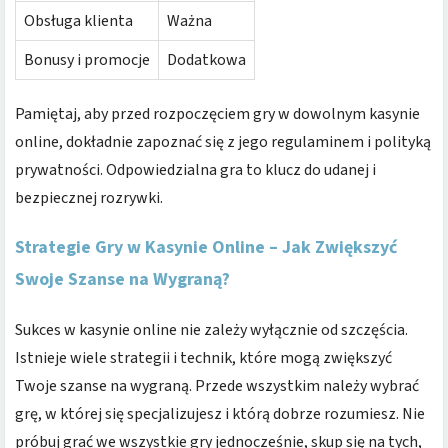
Obsługa klienta
Ważna
Bonusy i promocje
Dodatkowa
Pamiętaj, aby przed rozpoczęciem gry w dowolnym kasynie
online, dokładnie zapoznać się z jego regulaminem i polityką
prywatności. Odpowiedzialna gra to klucz do udanej i
bezpiecznej rozrywki.
Strategie Gry w Kasynie Online – Jak Zwiększyć
Swoje Szanse na Wygraną?
Sukces w kasynie online nie zależy wyłącznie od szczęścia.
Istnieje wiele strategii i technik, które mogą zwiększyć
Twoje szanse na wygraną. Przede wszystkim należy wybrać
grę, w której się specjalizujesz i którą dobrze rozumiesz. Nie
próbuj grać we wszystkie gry jednocześnie, skup się na tych,