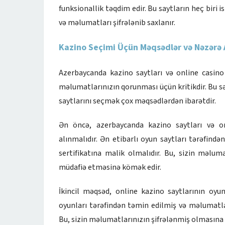
funksionallik təqdim edir. Bu saytların heç biri 
və məlumatları şifrələnib saxlanır.
Kazino Seçimi Üçün Məqsədlər və Nəzərə 
Azerbaycanda kazino saytları və online casino 
məlumatlarınızın qorunması üçün kritikdir. Bu sə
saytlarını seçmək çox məqsədlərdən ibarətdir.
Ən öncə, azerbaycanda kazino saytları və on
alınmalıdır. Ən etibarlı oyun saytları tərəfin
sertifikatına malik olmalıdır. Bu, sizin məlum
müdafiə etməsinə kömək edir.
İkincil məqsəd, online kazino saytlarının oyu
oyunları tərəfindən təmin edilmiş və məlumatla
Bu, sizin məlumatlarınızın şifrələnmiş olmasına