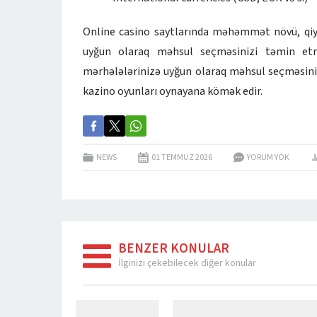
Online casino saytlarında məhəmmət növü, qiy
uyğun olaraq məhsul seçməsinizi təmin et
mərhələlərinizə uyğun olaraq məhsul seçməsiniz
kazino oyunları oynayana kömək edir.
NEWS
01 TEMMUZ
2026
YORUM YOK
BENZER KONULAR
İlginizi çekebilecek diğer konular