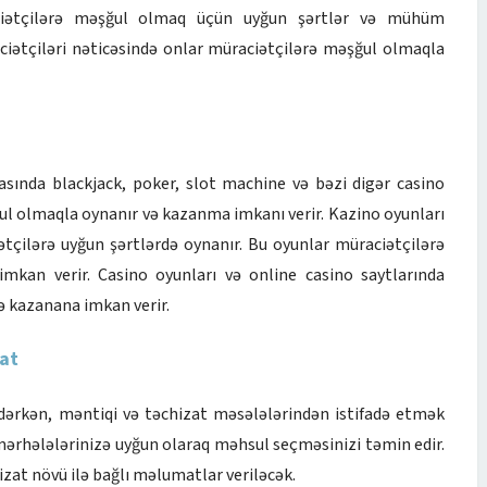
aciətçilərə məşğul olmaq üçün uyğun şərtlər və mühüm
aciətçiləri nəticəsində onlar müraciətçilərə məşğul olmaqla
sında blackjack, poker, slot machine və bəzi digər casino
ğul olmaqla oynanır və kazanma imkanı verir. Kazino oyunları
ətçilərə uyğun şərtlərdə oynanır. Bu oyunlar müraciətçilərə
kan verir. Casino oyunları və online casino saytlarında
 kazanana imkan verir.
at
dərkən, məntiqi və təchizat məsələlərindən istifadə etmək
 mərhələlərinizə uyğun olaraq məhsul seçməsinizi təmin edir.
t növü ilə bağlı məlumatlar veriləcək.