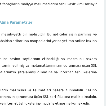
istifadəçilərin maliyyə məlumatlarını təhlükəsiz kimi saxlayır
Alma Parametrləri
məsuliyyətli bir məhsuldir. Bu nəticələr sizin parninız və
bəldən etibarlı və məqsədlərini yerinə yetirən online kazino
line casino saytlarının etibarlılığı və məzmunu nəzərə
dən təmin edilmiş və məlumatlarınınızın qorunması üçün SSL
atlarınızın şifrələnmiş olmasına və internet təhlükələrinə
nların məzmunu və təlimatları nəzərə alınmalıdır. Kazino
rınınızın qorunması üçün SSL sertifikatına malik olmalıdır.
 və internet təhlükələrinə müdafiə etməsinə kömək edir.