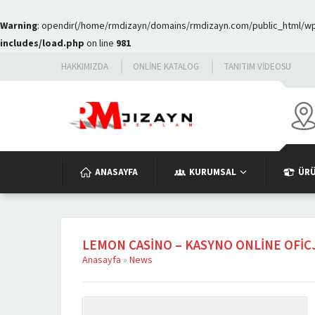
Warning
: opendir(/home/rmdizayn/domains/rmdizayn.com/public_html/wp-c
includes/load.php
on line
981
HAKKIMIZDA
ONLINE KATALOG
TANITIM VIDEOSU
ANASAYFA
KURUMSAL
ÜR
LEMON CASINO – KASYNO ONLINE OFIC
Anasayfa
»
News