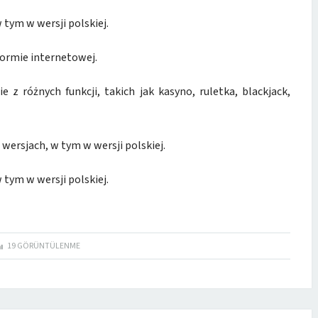
 tym w wersji polskiej.
formie internetowej.
 z różnych funkcji, takich jak kasyno, ruletka, blackjack,
wersjach, w tym w wersji polskiej.
 tym w wersji polskiej.
19
GÖRÜNTÜLENME