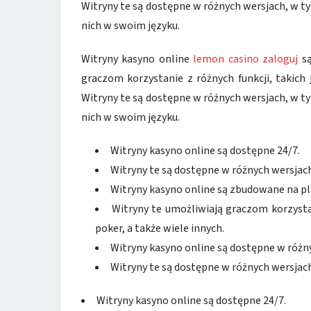
Witryny te są dostępne w różnych wersjach, w ty
nich w swoim języku.
Witryny kasyno online
lemon casino zaloguj
są
graczom korzystanie z różnych funkcji, takich j
Witryny te są dostępne w różnych wersjach, w ty
nich w swoim języku.
Witryny kasyno online są dostępne 24/7.
Witryny te są dostępne w różnych wersjach
Witryny kasyno online są zbudowane na pl
Witryny te umożliwiają graczom korzystani
poker, a także wiele innych.
Witryny kasyno online są dostępne w różny
Witryny te są dostępne w różnych wersjach
Witryny kasyno online są dostępne 24/7.