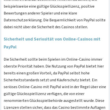
beispielsweise eine gültige Glücksspiellizenz, positive
Bewertungen anderer Spieler und eine klare
Datenschutzerklärung. Die Bequemlichkeit von PayPal sollte
dabei nicht über die Sicherheit des Casinos stellen.
Sicherheit und Seriosität von Online-Casinos mit
PayPal
Die Sicherheit sollte beim Spielen im Online-Casino immer
oberste Priorität haben. Die Nutzung von PayPal bietet hier
bereits einen großen Vorteil, da PayPal selbst hohe
Sicherheitsstandards setzt und Käuferschutz bietet. Ein
seriöses Online-Casino mit PayPal wird in der Regel über eine
gültige Glücksspiellizenz verfügen, die von einer
renommierten Glücksspielbehörde ausgestellt wurde. Diese
Lizenzen stellen sicher, dass das Casino bestimmte Auflagen