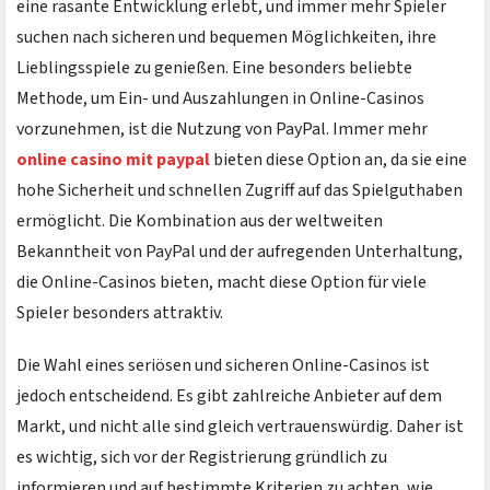
eine rasante Entwicklung erlebt, und immer mehr Spieler
suchen nach sicheren und bequemen Möglichkeiten, ihre
Lieblingsspiele zu genießen. Eine besonders beliebte
Methode, um Ein- und Auszahlungen in Online-Casinos
vorzunehmen, ist die Nutzung von PayPal. Immer mehr
online casino mit paypal
bieten diese Option an, da sie eine
hohe Sicherheit und schnellen Zugriff auf das Spielguthaben
ermöglicht. Die Kombination aus der weltweiten
Bekanntheit von PayPal und der aufregenden Unterhaltung,
die Online-Casinos bieten, macht diese Option für viele
Spieler besonders attraktiv.
Die Wahl eines seriösen und sicheren Online-Casinos ist
jedoch entscheidend. Es gibt zahlreiche Anbieter auf dem
Markt, und nicht alle sind gleich vertrauenswürdig. Daher ist
es wichtig, sich vor der Registrierung gründlich zu
informieren und auf bestimmte Kriterien zu achten, wie