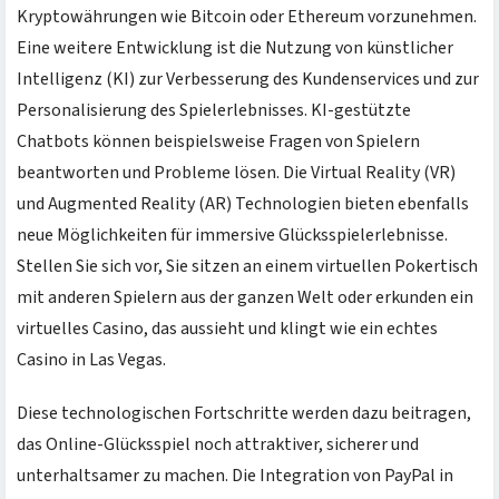
Kryptowährungen wie Bitcoin oder Ethereum vorzunehmen.
Eine weitere Entwicklung ist die Nutzung von künstlicher
Intelligenz (KI) zur Verbesserung des Kundenservices und zur
Personalisierung des Spielerlebnisses. KI-gestützte
Chatbots können beispielsweise Fragen von Spielern
beantworten und Probleme lösen. Die Virtual Reality (VR)
und Augmented Reality (AR) Technologien bieten ebenfalls
neue Möglichkeiten für immersive Glücksspielerlebnisse.
Stellen Sie sich vor, Sie sitzen an einem virtuellen Pokertisch
mit anderen Spielern aus der ganzen Welt oder erkunden ein
virtuelles Casino, das aussieht und klingt wie ein echtes
Casino in Las Vegas.
Diese technologischen Fortschritte werden dazu beitragen,
das Online-Glücksspiel noch attraktiver, sicherer und
unterhaltsamer zu machen. Die Integration von PayPal in