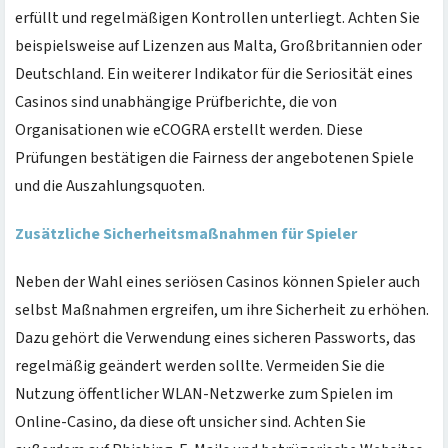
erfüllt und regelmäßigen Kontrollen unterliegt. Achten Sie
beispielsweise auf Lizenzen aus Malta, Großbritannien oder
Deutschland. Ein weiterer Indikator für die Seriosität eines
Casinos sind unabhängige Prüfberichte, die von
Organisationen wie eCOGRA erstellt werden. Diese
Prüfungen bestätigen die Fairness der angebotenen Spiele
und die Auszahlungsquoten.
Zusätzliche Sicherheitsmaßnahmen für Spieler
Neben der Wahl eines seriösen Casinos können Spieler auch
selbst Maßnahmen ergreifen, um ihre Sicherheit zu erhöhen.
Dazu gehört die Verwendung eines sicheren Passworts, das
regelmäßig geändert werden sollte. Vermeiden Sie die
Nutzung öffentlicher WLAN-Netzwerke zum Spielen im
Online-Casino, da diese oft unsicher sind. Achten Sie