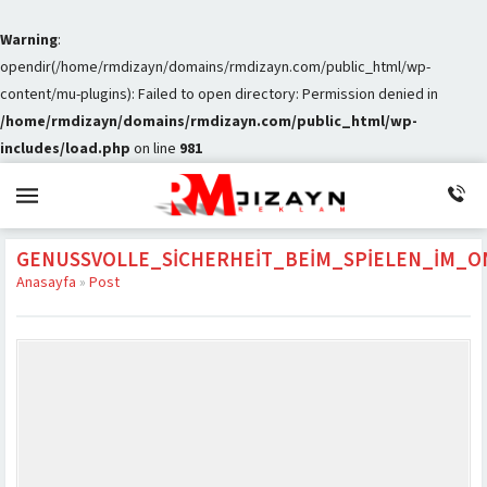
Warning
:
opendir(/home/rmdizayn/domains/rmdizayn.com/public_html/wp-
content/mu-plugins): Failed to open directory: Permission denied in
/home/rmdizayn/domains/rmdizayn.com/public_html/wp-
includes/load.php
on line
981
GENUSSVOLLE_SICHERHEIT_BEIM_SPIELEN_IM_O
Anasayfa
»
Post