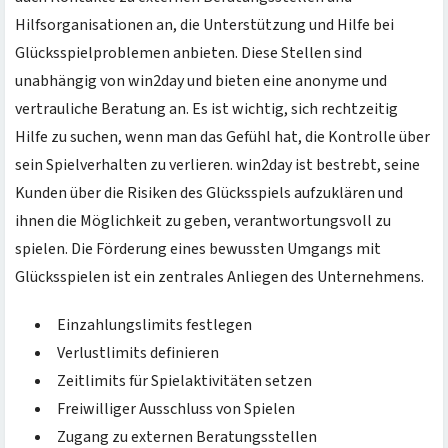
Hilfsorganisationen an, die Unterstützung und Hilfe bei
Glücksspielproblemen anbieten. Diese Stellen sind
unabhängig von win2day und bieten eine anonyme und
vertrauliche Beratung an. Es ist wichtig, sich rechtzeitig
Hilfe zu suchen, wenn man das Gefühl hat, die Kontrolle über
sein Spielverhalten zu verlieren. win2day ist bestrebt, seine
Kunden über die Risiken des Glücksspiels aufzuklären und
ihnen die Möglichkeit zu geben, verantwortungsvoll zu
spielen. Die Förderung eines bewussten Umgangs mit
Glücksspielen ist ein zentrales Anliegen des Unternehmens.
Einzahlungslimits festlegen
Verlustlimits definieren
Zeitlimits für Spielaktivitäten setzen
Freiwilliger Ausschluss von Spielen
Zugang zu externen Beratungsstellen