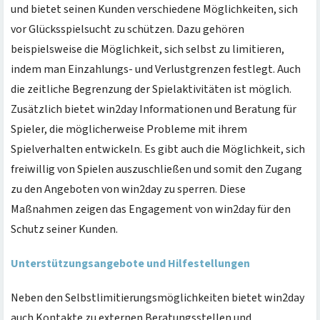
und bietet seinen Kunden verschiedene Möglichkeiten, sich
vor Glücksspielsucht zu schützen. Dazu gehören
beispielsweise die Möglichkeit, sich selbst zu limitieren,
indem man Einzahlungs- und Verlustgrenzen festlegt. Auch
die zeitliche Begrenzung der Spielaktivitäten ist möglich.
Zusätzlich bietet win2day Informationen und Beratung für
Spieler, die möglicherweise Probleme mit ihrem
Spielverhalten entwickeln. Es gibt auch die Möglichkeit, sich
freiwillig von Spielen auszuschließen und somit den Zugang
zu den Angeboten von win2day zu sperren. Diese
Maßnahmen zeigen das Engagement von win2day für den
Schutz seiner Kunden.
Unterstützungsangebote und Hilfestellungen
Neben den Selbstlimitierungsmöglichkeiten bietet win2day
auch Kontakte zu externen Beratungsstellen und