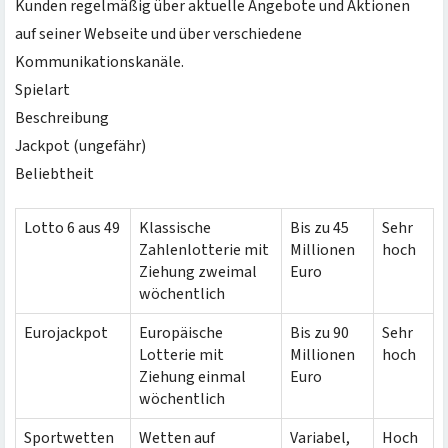
Kunden regelmäßig über aktuelle Angebote und Aktionen
auf seiner Webseite und über verschiedene
Kommunikationskanäle.
Spielart
Beschreibung
Jackpot (ungefähr)
Beliebtheit
Lotto 6 aus 49
Klassische
Bis zu 45
Sehr
Zahlenlotterie mit
Millionen
hoch
Ziehung zweimal
Euro
wöchentlich
Eurojackpot
Europäische
Bis zu 90
Sehr
Lotterie mit
Millionen
hoch
Ziehung einmal
Euro
wöchentlich
Sportwetten
Wetten auf
Variabel,
Hoch