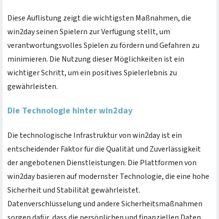
Diese Auflistung zeigt die wichtigsten Maßnahmen, die
win2day seinen Spielern zur Verfügung stellt, um
verantwortungsvolles Spielen zu fördern und Gefahren zu
minimieren. Die Nutzung dieser Möglichkeiten ist ein
wichtiger Schritt, um ein positives Spielerlebnis zu
gewährleisten.
Die Technologie hinter win2day
Die technologische Infrastruktur von win2day ist ein
entscheidender Faktor für die Qualität und Zuverlässigkeit
der angebotenen Dienstleistungen. Die Plattformen von
win2day basieren auf modernster Technologie, die eine hohe
Sicherheit und Stabilität gewährleistet.
Datenverschlüsselung und andere Sicherheitsmaßnahmen
sorgen dafür, dass die persönlichen und finanziellen Daten