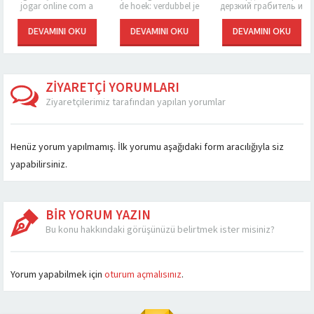
JE INZET BIJ ELKE
НЕВЕРОЯТНЫЕ
jogar online com a
de hoek: verdubbel je
дерзкий грабитель и
plataforma twin casino
inzet bij elke stap op de
STAP OP DE
ВЫИГРЫШИ ДО
невероятные
app e bónus exclusivos
chicken road en cash
выигрыши до x49 999
DEVAMINI OKU
CHICKEN ROAD EN
DEVAMINI OKU
X49 999 В OLIMP
DEVAMINI OKU
garantidos Segurança
uit voordat de...
в olimp casino ждут
CASH UIT
CASINO ЖДУТ
e Licenciamento: A
вас в жаркой Гаване.
Base...
VOORDAT
Завораживающая
ВАС В ЖАРК
атмосфера...
ZİYARETÇİ YORUMLARI
Ziyaretçilerimiz tarafından yapılan yorumlar
Henüz yorum yapılmamış. İlk yorumu aşağıdaki form aracılığıyla siz
yapabilirsiniz.
BİR YORUM YAZIN
Bu konu hakkındaki görüşünüzü belirtmek ister misiniz?
Müşteri Temsilcisi
Yorum yapabilmek için
oturum açmalısınız
.