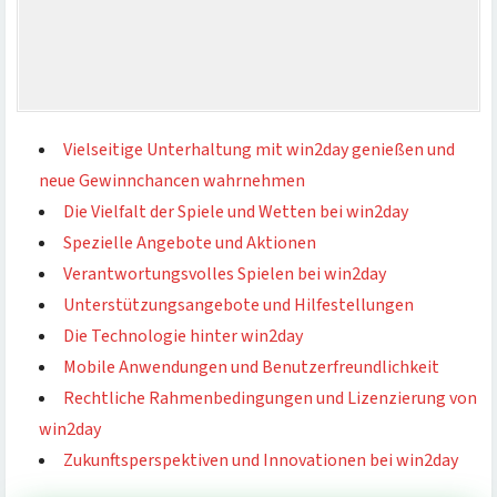
Vielseitige Unterhaltung mit win2day genießen und
neue Gewinnchancen wahrnehmen
Die Vielfalt der Spiele und Wetten bei win2day
Spezielle Angebote und Aktionen
Verantwortungsvolles Spielen bei win2day
Unterstützungsangebote und Hilfestellungen
Die Technologie hinter win2day
Mobile Anwendungen und Benutzerfreundlichkeit
Rechtliche Rahmenbedingungen und Lizenzierung von
win2day
Zukunftsperspektiven und Innovationen bei win2day