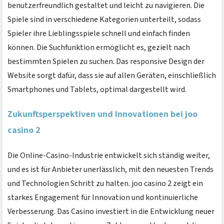
benutzerfreundlich gestaltet und leicht zu navigieren. Die
Spiele sind in verschiedene Kategorien unterteilt, sodass
Spieler ihre Lieblingsspiele schnell und einfach finden
können. Die Suchfunktion ermöglicht es, gezielt nach
bestimmten Spielen zu suchen. Das responsive Design der
Website sorgt dafür, dass sie auf allen Geräten, einschließlich
Smartphones und Tablets, optimal dargestellt wird.
Zukunftsperspektiven und Innovationen bei joo
casino 2
Die Online-Casino-Industrie entwickelt sich ständig weiter,
und es ist für Anbieter unerlässlich, mit den neuesten Trends
und Technologien Schritt zu halten. joo casino 2 zeigt ein
starkes Engagement für Innovation und kontinuierliche
Verbesserung. Das Casino investiert in die Entwicklung neuer