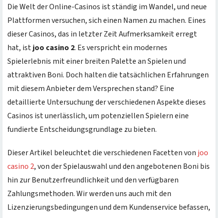
Die Welt der Online-Casinos ist ständig im Wandel, und neue
Plattformen versuchen, sich einen Namen zu machen. Eines
dieser Casinos, das in letzter Zeit Aufmerksamkeit erregt
hat, ist
joo casino 2
. Es verspricht ein modernes
Spielerlebnis mit einer breiten Palette an Spielen und
attraktiven Boni. Doch halten die tatsächlichen Erfahrungen
mit diesem Anbieter dem Versprechen stand? Eine
detaillierte Untersuchung der verschiedenen Aspekte dieses
Casinos ist unerlässlich, um potenziellen Spielern eine
fundierte Entscheidungsgrundlage zu bieten.
Dieser Artikel beleuchtet die verschiedenen Facetten von
joo
casino 2
, von der Spielauswahl und den angebotenen Boni bis
hin zur Benutzerfreundlichkeit und den verfügbaren
Zahlungsmethoden. Wir werden uns auch mit den
Lizenzierungsbedingungen und dem Kundenservice befassen,