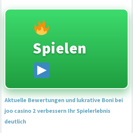
Spielen
Aktuelle Bewertungen und lukrative Boni bei
joo casino 2 verbessern Ihr Spielerlebnis
deutlich