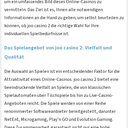
um ein umfassendes Bild dieses Online-Casinos zu
vermitteln. Das Ziel ist es, Ihnen alle notwendigen
Informationen an die Hand zu geben, um selbst beurteilen zu
können, ob joo casino 2 die richtige Wahl für Ihre
individuellen Spielbedürfnisse ist.
Das Spielangebot von joo casino 2: Vielfalt und
Qualität
Die Auswahl an Spielen ist ein entscheidender Faktor für die
Attraktivität eines Online-Casinos. joo casino 2 bietet eine
beeindruckende Vielfalt an Spielen, die von klassischen
Spielautomaten über Tischspiele bis hin zu Live-Casino-
Angeboten reicht. Die Spiele werden von einer Reihe
renommierter Softwareanbieter bereitgestellt, darunter
NetEnt, Microgaming, Play'n GO und Evolution Gaming.
Diese Zusammenarbeit garantiert nicht nur eine hohe