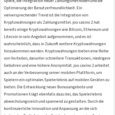
Spiele, die Integration neuer Zahlungsmethoden und die
Optimierung der Benutzerfreundlichkeit. Ein
vielversprechender Trend ist die Integration von
Kryptowährungen als Zahlungsmittel. joo casino 2 hat
bereits einige Kryptowährungen wie Bitcoin, Ethereum und
Litecoin in sein Angebot aufgenommen, und es ist
wahrscheinlich, dass in Zukunft weitere Kryptowährungen
hinzukommen werden. Kryptowährungen bieten eine Reihe
von Vorteilen, darunter schnellere Transaktionen, niedrigere
Gebühren und eine höhere Anonymität. joo casino 2 arbeitet
auch an der Verbesserung seiner mobilen Plattform, um
Spielern ein optimales Spielerlebnis auf mobilen Geräten zu
bieten. Die Entwicklung neuer Bonusangebote und
Promotionen trägt ebenfalls dazu bei, das Spielerlebnis
abwechslungsreich und spannend zu gestalten. Durch die
kontinuierliche Innovation und Anpassung an die sich