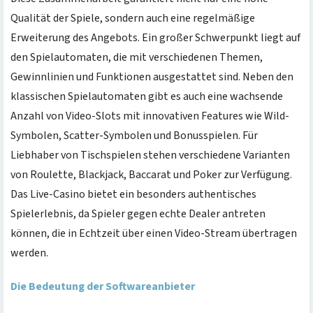
Qualität der Spiele, sondern auch eine regelmäßige
Erweiterung des Angebots. Ein großer Schwerpunkt liegt auf
den Spielautomaten, die mit verschiedenen Themen,
Gewinnlinien und Funktionen ausgestattet sind. Neben den
klassischen Spielautomaten gibt es auch eine wachsende
Anzahl von Video-Slots mit innovativen Features wie Wild-
Symbolen, Scatter-Symbolen und Bonusspielen. Für
Liebhaber von Tischspielen stehen verschiedene Varianten
von Roulette, Blackjack, Baccarat und Poker zur Verfügung.
Das Live-Casino bietet ein besonders authentisches
Spielerlebnis, da Spieler gegen echte Dealer antreten
können, die in Echtzeit über einen Video-Stream übertragen
werden.
Die Bedeutung der Softwareanbieter