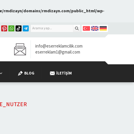
e/rmdizayn/domains/rmdizayn.com/public_html/wp-
info@eserreklamcilik.com
eserreklam1@gmail.com
BLOG
İLETIŞIM
NE_NUTZER