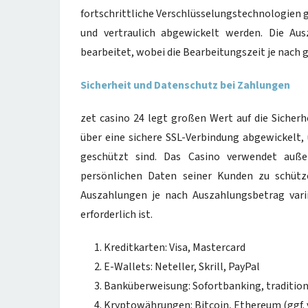
fortschrittliche Verschlüsselungstechnologien g
und vertraulich abgewickelt werden. Die Au
bearbeitet, wobei die Bearbeitungszeit je nach
Sicherheit und Datenschutz bei Zahlungen
zet casino 24 legt großen Wert auf die Sicher
über eine sichere SSL-Verbindung abgewickelt, 
geschützt sind. Das Casino verwendet auße
persönlichen Daten seiner Kunden zu schütze
Auszahlungen je nach Auszahlungsbetrag vari
erforderlich ist.
Kreditkarten: Visa, Mastercard
E-Wallets: Neteller, Skrill, PayPal
Banküberweisung: Sofortbanking, traditio
Kryptowährungen: Bitcoin, Ethereum (ggf. 