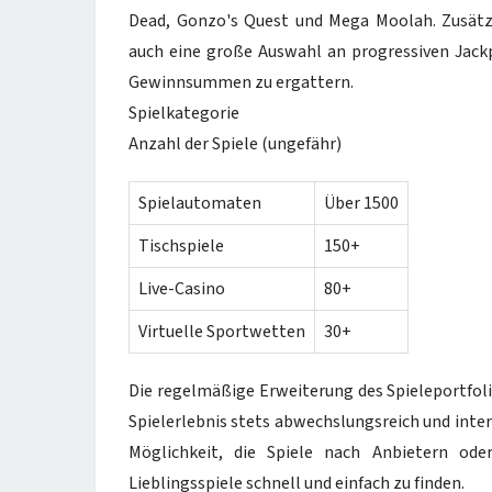
Dead, Gonzo's Quest und Mega Moolah. Zusätzl
auch eine große Auswahl an progressiven Jackp
Gewinnsummen zu ergattern.
Spielkategorie
Anzahl der Spiele (ungefähr)
Spielautomaten
Über 1500
Tischspiele
150+
Live-Casino
80+
Virtuelle Sportwetten
30+
Die regelmäßige Erweiterung des Spieleportfoli
Spielerlebnis stets abwechslungsreich und inter
Möglichkeit, die Spiele nach Anbietern ode
Lieblingsspiele schnell und einfach zu finden.