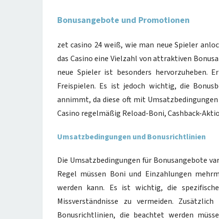
Bonusangebote und Promotionen
zet casino 24 weiß, wie man neue Spieler anloc
das Casino eine Vielzahl von attraktiven Bon
neue Spieler ist besonders hervorzuheben. 
Freispielen. Es ist jedoch wichtig, die Bonu
annimmt, da diese oft mit Umsatzbedingungen
Casino regelmäßig Reload-Boni, Cashback-Aktion
Umsatzbedingungen und Bonusrichtlinien
Die Umsatzbedingungen für Bonusangebote varii
Regel müssen Boni und Einzahlungen mehrma
werden kann. Es ist wichtig, die spezifisc
Missverständnisse zu vermeiden. Zusätzlic
Bonusrichtlinien, die beachtet werden müsse