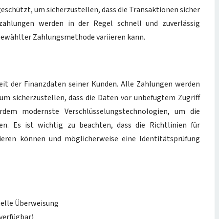
eschützt, um sicherzustellen, dass die Transaktionen sicher
szahlungen werden in der Regel schnell und zuverlässig
 gewählter Zahlungsmethode variieren kann.
heit der Finanzdaten seiner Kunden. Alle Zahlungen werden
um sicherzustellen, dass die Daten vor unbefugtem Zugriff
rdem modernste Verschlüsselungstechnologien, um die
n. Es ist wichtig zu beachten, dass die Richtlinien für
ieren können und möglicherweise eine Identitätsprüfung
nelle Überweisung
verfügbar)