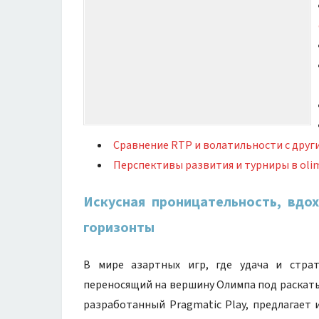
Сравнение RTP и волатильности с други
Перспективы развития и турниры в olim
Искусная проницательность, вдох
горизонты
В мире азартных игр, где удача и страт
переносящий на вершину Олимпа под раскаты 
разработанный Pragmatic Play, предлагает 