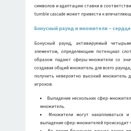
символов и адаптацию ставки в соответстви
tumble cascade может привести к впечатляющ
Бонусный раунд и множители – сердце
Бонусный раунд, активируемый четырьмя
элементом, определяющим потенциал слот
образом падают сферы-множители со знач
создавая общий множитель для всего раунда
получить невероятно высокий множитель д
игроков.
Выпадение нескольких сфер-множите
множитель.
Множители могут накапливаться и 
выпадение сфер-множителей происходит ч