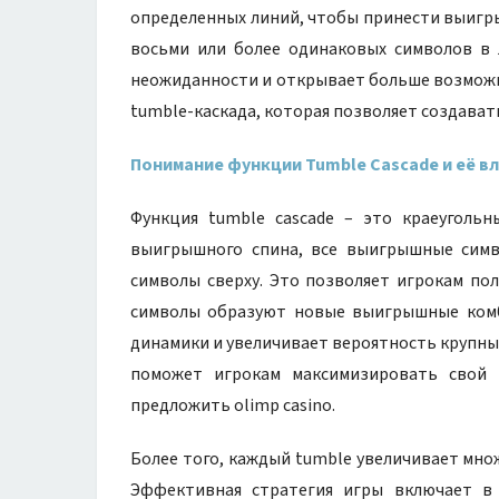
определенных линий, чтобы принести выигр
восьми или более одинаковых символов в 
неожиданности и открывает больше возможн
tumble-каскада, которая позволяет создава
Понимание функции Tumble Cascade и её в
Функция tumble cascade – это краеуголь
выигрышного спина, все выигрышные симв
символы сверху. Это позволяет игрокам по
символы образуют новые выигрышные комб
динамики и увеличивает вероятность крупн
поможет игрокам максимизировать свой
предложить olimp casino.
Более того, каждый tumble увеличивает мно
Эффективная стратегия игры включает в 