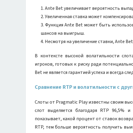
Ante Bet увеличивает вероятность выпа
Увеличенная ставка может компенсирова
Функция Ante Bet может быть использо
шансов на выигрыш.
Несмотря на увеличение ставки, Ante Be
В контексте высокой волатильности слот
игроков, готовых к риску ради потенциальн
Bet не является гарантией успеха и всегда сл
Сравнение RTP и волатильности с друг
Слоты от Pragmatic Play известны своим вы
слот выделяется благодаря RTP 96,5% и 
показывает, какой процент от ставок возвр
RTP, тем больше вероятность получить выи