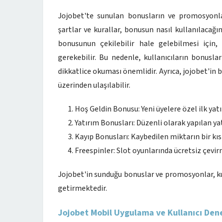
Jojobet'te sunulan bonusların ve promosyonlar
şartlar ve kurallar, bonusun nasıl kullanılacağın
bonusunun çekilebilir hale gelebilmesi için,
gerekebilir. Bu nedenle, kullanıcıların bonusl
dikkatlice okuması önemlidir. Ayrıca, jojobet'in 
üzerinden ulaşılabilir.
Hoş Geldin Bonusu: Yeni üyelere özel ilk yat
Yatırım Bonusları: Düzenli olarak yapılan ya
Kayıp Bonusları: Kaybedilen miktarın bir kı
Freespinler: Slot oyunlarında ücretsiz çevir
Jojobet'in sunduğu bonuslar ve promosyonlar, ku
getirmektedir.
Jojobet Mobil Uygulama ve Kullanıcı Den