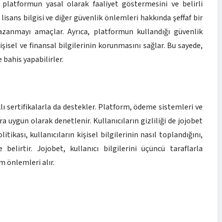
a, platformun yasal olarak faaliyet göstermesini ve belirli
isans bilgisi ve diğer güvenlik önlemleri hakkında şeffaf bir
kazanmayı amaçlar. Ayrıca, platformun kullandığı güvenlik
kişisel ve finansal bilgilerinin korunmasını sağlar. Bu sayede,
 bahis yapabilirler.
lı sertifikalarla da destekler. Platform, ödeme sistemleri ve
a uygun olarak denetlenir. Kullanıcıların gizliliği de jojobet
itikası, kullanıcıların kişisel bilgilerinin nasıl toplandığını,
 belirtir. Jojobet, kullanıcı bilgilerini üçüncü taraflarla
m önlemleri alır.