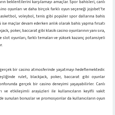
rın beklentilerini karşılamayı amaçlar. Spor bahisleri, canlı
asino oyunları ve daha birçok farklı oyun seçeneği jojobet'te
basketbol, voleybol, tenis gibi popüler spor dallarına bahis
 ise maçlar devam ederken anlık olarak bahis yapma fırsatı
jack, poker, baccarat gibi klasik casino oyunlarının yanı sıra,
e slot oyunları, farklı temaları ve yüksek kazanç potansiyeli
r.
a gerçek bir casino atmosferinde yaşatmayı hedeflemektedir.
şliğinde rulet, blackjack, poker, baccarat gibi oyunlar
konforunda gerçek bir casino deneyimi yaşayabilirler. Canlı
ı ve etkileşimli arayüzleri ile kullanıcıların keyifli vakit
nde sunulan bonuslar ve promosyonlar da kullanıcıların oyun