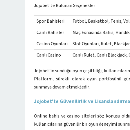
Jojobet'te Bulunan Seçenekler
Spor Bahisleri
Futbol, Basketbol, Tenis, Vo
Canlı Bahisler
Maç Esnasında Bahis, Handika
Casino Oyunları
Slot Oyunları, Rulet, Blackja
Canlı Casino
Canlı Rulet, Canlı Blackjack,
Jojobet'in sunduğu oyun çeşitliliği, kullanıcıları
Platform, sürekli olarak oyun portföyünü günc
sunmaya devam etmektedir.
Jojobet'te Güvenilirlik ve Lisanslandırm
Online bahis ve casino siteleri söz konusu oldu
kullanıcılarına güvenilir bir oyun deneyimi sun