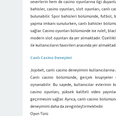
severlerin hem de casino oyunlarına ilgi duyanla
bahisler, casino oyunları, slot oyunları, canlı c
bulunabilir. Spor bahisleri bölümünde, futbol, 
yapma imkanı sunulurken, canlı bahisler bölümü
sağlar. Casino oyunları bölümünde ise rulet, black
modern slot oyunları da yer almaktadır. Özellikl
ile kullanıcıların favorileri arasında yer almaktadı
Canlı Casino Deneyimi
Jojobet, canlı casino deneyimini kullanıcıların
Canlı casino bölümünde, gerçek krupiyeler e
oynanabilir. Bu sayede, kullanıcılar evlerinin 
casino oyunları, yüksek kaliteli video yayınlar
geçirmesini sağlar. Ayrıca, canlı casino bölümü
deneyimini daha da zenginleştirmektedir.
Oyun Türü