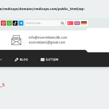
e/rmdizayn/domains/rmdizayn.com/public_html/wp-
info@eserreklamcilik.com
eserreklam1@gmail.com
BLOG
İLETIŞIM
_S