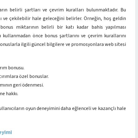
ın belirli şartları ve çevrim kuralları bulunmaktadır. Bu
ı ve çekilebilir hale geleceğini belirler. Örneğin, hoş geldin
 bonus miktarının belirli bir katı kadar bahis yapılması
arı kullanmadan önce bonus şartlarını ve çevrim kurallarını
bonuslarla ilgili güncel bilgilere ve promosyonlara web sitesi
ırım bonusu.
tırımlara özel bonuslar.
smının geri ödenmesi.
me hakkı.
llanıcıların oyun deneyimini daha eğlenceli ve kazançlı hale
eyimi