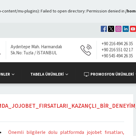
ontent/mu-plugins): Failed to open directory: Permission denied in
/hom
+90 216 494 26 35
Aydıntepe Mah. Harmandalı
+90 216 551 02 17
Sk.No: Tuzla / İSTANBUL
+90 545 494 26 35
ÜNLER
TABELA ÜRÜNLERİ
PROMOSYON ÜRÜNLERİ
DA_JOJOBET_FIRSATLARI_KAZANÇLI_BIR_DENEYIM
Önemli bilgilerle dolu platformda jojobet fırsatları,