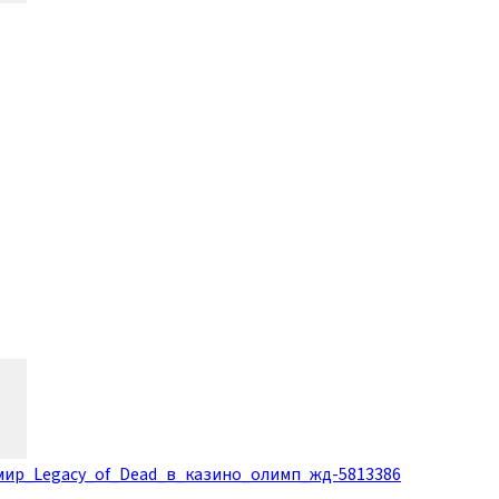
ир_Legacy_of_Dead_в_казино_олимп_жд-5813386