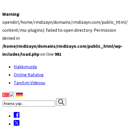
Warning
:
opendir(/home/rmdizayn/domains/rmdizayn.com/public_html
content/mu-plugins): Failed to open directory: Permission
denied in
/home/rmdizayn/domains/rmdizayn.com/public_html/wp-
includes/load.php
on line
981
Hakkımızda
Online Katalog
Tanıtım Videosu