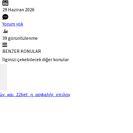
29 Haziran
2026
Yorum yok
39
görüntülenme
BENZER KONULAR
İlginizi çekebilecek diğer konular
ών_και_22bet_η_ασφαλής_επιλογ