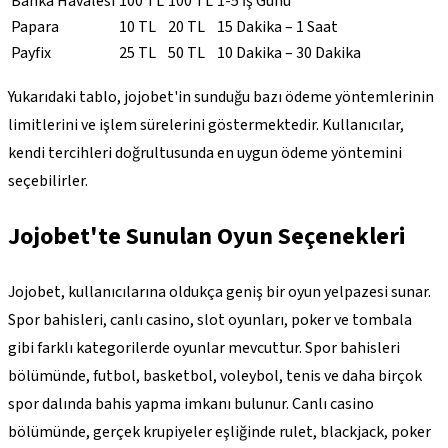
Banka Havalesi
100 TL
100 TL
1-5 İş Günü
Papara
10 TL
20 TL
15 Dakika – 1 Saat
Payfix
25 TL
50 TL
10 Dakika – 30 Dakika
Yukarıdaki tablo, jojobet'in sunduğu bazı ödeme yöntemlerinin
limitlerini ve işlem sürelerini göstermektedir. Kullanıcılar,
kendi tercihleri doğrultusunda en uygun ödeme yöntemini
seçebilirler.
Jojobet'te Sunulan Oyun Seçenekleri
Jojobet, kullanıcılarına oldukça geniş bir oyun yelpazesi sunar.
Spor bahisleri, canlı casino, slot oyunları, poker ve tombala
gibi farklı kategorilerde oyunlar mevcuttur. Spor bahisleri
bölümünde, futbol, basketbol, voleybol, tenis ve daha birçok
spor dalında bahis yapma imkanı bulunur. Canlı casino
bölümünde, gerçek krupiyeler eşliğinde rulet, blackjack, poker