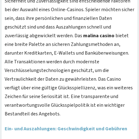
Sicherheit und Zuverlässigkeit sind entscheidende Faktoren
bei der Auswahl eines Online-Casinos. Spieler möchten sicher
sein, dass ihre persönlichen und finanziellen Daten
geschützt sind und dass Auszahlungen schnell und
zuverlässig abgewickelt werden. Das
malina casino
bietet
eine breite Palette an sicheren Zahlungsmethoden an,
darunter Kreditkarten, E-Wallets und Banküberweisungen.
Alle Transaktionen werden durch modernste
Verschlüsselungstechnologien geschützt, um die
Vertraulichkeit der Daten zu gewährleisten. Das Casino
verfügt über eine gültige Glücksspiellizenz, was ein weiteres
Zeichen für seine Seriosität ist. Eine transparente und
verantwortungsvolle Glücksspielpolitik ist ein wichtiger
Bestandteil des Angebots.
Ein- und Auszahlungen: Geschwindigkeit und Gebühren