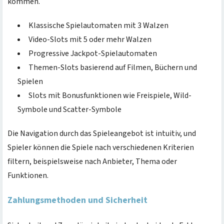
kommen.
Klassische Spielautomaten mit 3 Walzen
Video-Slots mit 5 oder mehr Walzen
Progressive Jackpot-Spielautomaten
Themen-Slots basierend auf Filmen, Büchern und
Spielen
Slots mit Bonusfunktionen wie Freispiele, Wild-
Symbole und Scatter-Symbole
Die Navigation durch das Spieleangebot ist intuitiv, und
Spieler können die Spiele nach verschiedenen Kriterien
filtern, beispielsweise nach Anbieter, Thema oder
Funktionen.
Zahlungsmethoden und Sicherheit