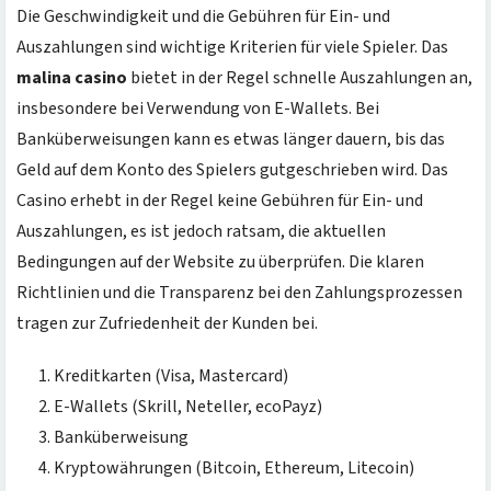
Die Geschwindigkeit und die Gebühren für Ein- und
Auszahlungen sind wichtige Kriterien für viele Spieler. Das
malina casino
bietet in der Regel schnelle Auszahlungen an,
insbesondere bei Verwendung von E-Wallets. Bei
Banküberweisungen kann es etwas länger dauern, bis das
Geld auf dem Konto des Spielers gutgeschrieben wird. Das
Casino erhebt in der Regel keine Gebühren für Ein- und
Auszahlungen, es ist jedoch ratsam, die aktuellen
Bedingungen auf der Website zu überprüfen. Die klaren
Richtlinien und die Transparenz bei den Zahlungsprozessen
tragen zur Zufriedenheit der Kunden bei.
Kreditkarten (Visa, Mastercard)
E-Wallets (Skrill, Neteller, ecoPayz)
Banküberweisung
Kryptowährungen (Bitcoin, Ethereum, Litecoin)