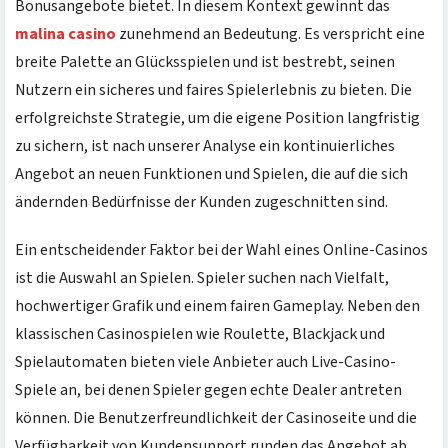
Bonusangebote bietet. In diesem Kontext gewinnt das
malina casino
zunehmend an Bedeutung. Es verspricht eine
breite Palette an Glücksspielen und ist bestrebt, seinen
Nutzern ein sicheres und faires Spielerlebnis zu bieten. Die
erfolgreichste Strategie, um die eigene Position langfristig
zu sichern, ist nach unserer Analyse ein kontinuierliches
Angebot an neuen Funktionen und Spielen, die auf die sich
ändernden Bedürfnisse der Kunden zugeschnitten sind.
Ein entscheidender Faktor bei der Wahl eines Online-Casinos
ist die Auswahl an Spielen. Spieler suchen nach Vielfalt,
hochwertiger Grafik und einem fairen Gameplay. Neben den
klassischen Casinospielen wie Roulette, Blackjack und
Spielautomaten bieten viele Anbieter auch Live-Casino-
Spiele an, bei denen Spieler gegen echte Dealer antreten
können. Die Benutzerfreundlichkeit der Casinoseite und die
Verfügbarkeit von Kundensupport runden das Angebot ab.