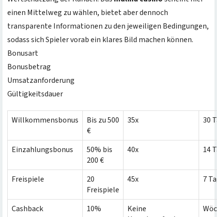
einen Mittelweg zu wählen, bietet aber dennoch
transparente Informationen zu den jeweiligen Bedingungen,
sodass sich Spieler vorab ein klares Bild machen können.
Bonusart
Bonusbetrag
Umsatzanforderung
Gültigkeitsdauer
Willkommensbonus
Bis zu 500
35x
30 
€
Einzahlungsbonus
50% bis
40x
14 
200 €
Freispiele
20
45x
7 T
Freispiele
Cashback
10%
Keine
Wöc