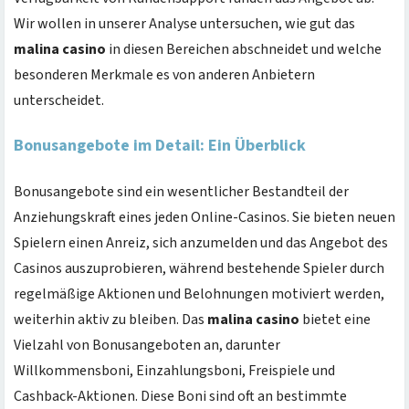
Wir wollen in unserer Analyse untersuchen, wie gut das
malina casino
in diesen Bereichen abschneidet und welche
besonderen Merkmale es von anderen Anbietern
unterscheidet.
Bonusangebote im Detail: Ein Überblick
Bonusangebote sind ein wesentlicher Bestandteil der
Anziehungskraft eines jeden Online-Casinos. Sie bieten neuen
Spielern einen Anreiz, sich anzumelden und das Angebot des
Casinos auszuprobieren, während bestehende Spieler durch
regelmäßige Aktionen und Belohnungen motiviert werden,
weiterhin aktiv zu bleiben. Das
malina casino
bietet eine
Vielzahl von Bonusangeboten an, darunter
Willkommensboni, Einzahlungsboni, Freispiele und
Cashback-Aktionen. Diese Boni sind oft an bestimmte