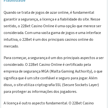
Fiabilidade
Quando se trata de jogos de azar online, é fundamental
garantir a segurança, a licença e a fiabilidade do site. Nesse
sentido, o 22Bet Casino Online é uma opção que merece ser
considerada. Com uma vasta gama de jogos e uma interface
intuitiva, o 22Bet é um dos principais casinos online do
mercado.
Para começar, a segurança é um dos principais aspectos a ser
considerado. O 22Bet Casino Online é certificado pela
empresa de segurança MGA (Malta Gaming Authority), o que
significa que é um site confiável e seguro para jogar. Além
disso, o site utiliza criptografia SSL (Secure Sockets Layer)
para proteger as informações dos jogadores.
A licença é outro aspecto fundamental. O 22Bet Casino