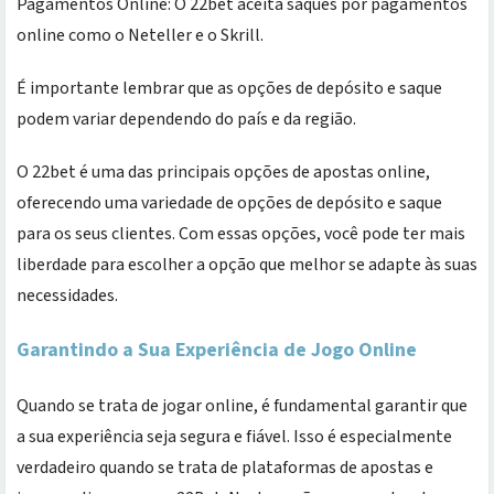
Pagamentos Online: O 22bet aceita saques por pagamentos
online como o Neteller e o Skrill.
É importante lembrar que as opções de depósito e saque
podem variar dependendo do país e da região.
O 22bet é uma das principais opções de apostas online,
oferecendo uma variedade de opções de depósito e saque
para os seus clientes. Com essas opções, você pode ter mais
liberdade para escolher a opção que melhor se adapte às suas
necessidades.
Garantindo a Sua Experiência de Jogo Online
Quando se trata de jogar online, é fundamental garantir que
a sua experiência seja segura e fiável. Isso é especialmente
verdadeiro quando se trata de plataformas de apostas e