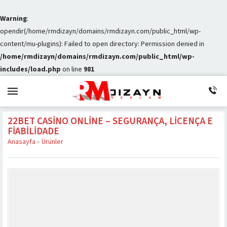
Warning
:
opendir(/home/rmdizayn/domains/rmdizayn.com/public_html/wp-
content/mu-plugins): Failed to open directory: Permission denied in
/home/rmdizayn/domains/rmdizayn.com/public_html/wp-
includes/load.php
on line
981
22BET CASINO ONLINE – SEGURANÇA, LICENÇA E
FIABILIDADE
Anasayfa
»
Ürünler