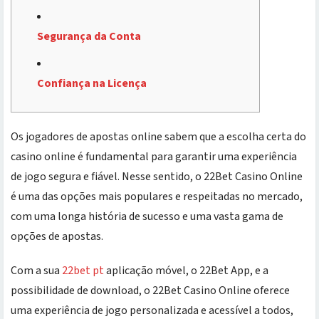
Segurança da Conta
Confiança na Licença
Os jogadores de apostas online sabem que a escolha certa do
casino online é fundamental para garantir uma experiência
de jogo segura e fiável. Nesse sentido, o 22Bet Casino Online
é uma das opções mais populares e respeitadas no mercado,
com uma longa história de sucesso e uma vasta gama de
opções de apostas.
Com a sua
22bet pt
aplicação móvel, o 22Bet App, e a
possibilidade de download, o 22Bet Casino Online oferece
uma experiência de jogo personalizada e acessível a todos,