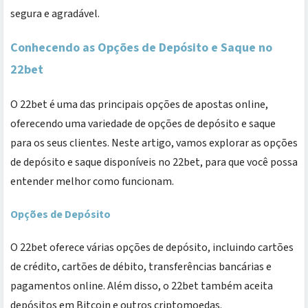
segura e agradável.
Conhecendo as Opções de Depósito e Saque no
22bet
O 22bet é uma das principais opções de apostas online,
oferecendo uma variedade de opções de depósito e saque
para os seus clientes. Neste artigo, vamos explorar as opções
de depósito e saque disponíveis no 22bet, para que você possa
entender melhor como funcionam.
Opções de Depósito
O 22bet oferece várias opções de depósito, incluindo cartões
de crédito, cartões de débito, transferências bancárias e
pagamentos online. Além disso, o 22bet também aceita
depósitos em Bitcoin e outros criptomoedas.