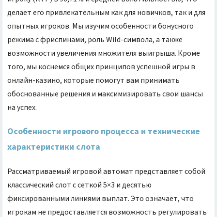
делает его привлекательным как для новичков, так и для
опытных игроков. Мы изучим особенности бонусного
режима с фриспинами, роль Wild-символа, а также
возможности увеличения множителя выигрыша. Кроме
того, мы коснемся общих принципов успешной игры в
онлайн-казино, которые помогут вам принимать
обоснованные решения и максимизировать свои шансы
на успех.
Особенности игрового процесса и технические
характеристики слота
Рассматриваемый игровой автомат представляет собой
классический слот с сеткой 5×3 и десятью
фиксированными линиями выплат. Это означает, что
игрокам не предоставляется возможность регулировать