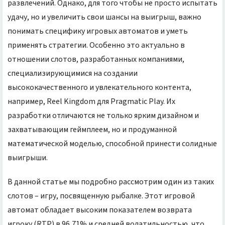
развлечений. Однако, для того чтобы не просто испытать
удачу, но и увеличить свои шансы на выигрыш, важно
понимать специфику игровых автоматов и уметь
применять стратегии. Особенно это актуально в
отношении слотов, разработанных компаниями,
специализирующимися на создании
высококачественного и увлекательного контента,
например, Reel Kingdom для Pragmatic Play. Их
разработки отличаются не только ярким дизайном и
захватывающим геймплеем, но и продуманной
математической моделью, способной принести солидные
выигрыши.
В данной статье мы подробно рассмотрим один из таких
слотов – игру, посвященную рыбалке. Этот игровой
автомат обладает высоким показателем возврата
игроку (RTP) в 96,71% и средней волатильностью, что