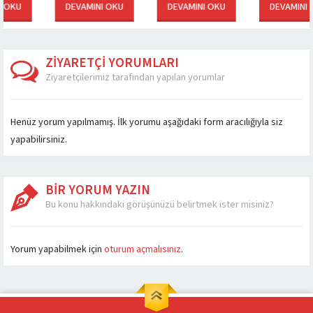
opportunities now
омелы Мифы и
and chaotic fun
DEVAMINI OKU
DEVAMINI OKU
DEVAMINI OKU
Understanding the
легенды, связанные с
Mastering the Art of
1win Platform and its
игровыми
Timing and
Core Features Diving
автоматами и
Observation...
Deeper...
пророческой омелой
Влияние...
ZİYARETÇİ YORUMLARI
Ziyaretçilerimiz tarafından yapılan yorumlar
Henüz yorum yapılmamış. İlk yorumu aşağıdaki form aracılığıyla siz
yapabilirsiniz.
BİR YORUM YAZIN
Bu konu hakkındaki görüşünüzü belirtmek ister misiniz?
Müşteri Temsilcisi
Yorum yapabilmek için
oturum açmalısınız
.