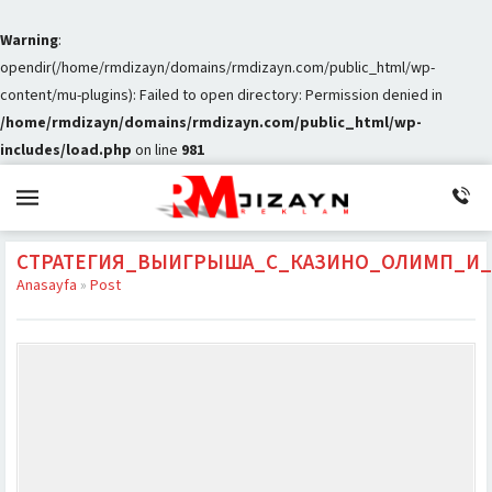
Warning
:
opendir(/home/rmdizayn/domains/rmdizayn.com/public_html/wp-
content/mu-plugins): Failed to open directory: Permission denied in
/home/rmdizayn/domains/rmdizayn.com/public_html/wp-
includes/load.php
on line
981
СТРАТЕГИЯ_ВЫИГРЫША_С_КАЗИНО_ОЛИМП_И
Anasayfa
»
Post