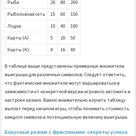
Рыба
20
80
200
Рыболовная сеть
15
60
150
Лодка
10
40
100
Карты (A)
5
20
50
Карты (K)
4
16
40
В таблице выше представлены примерные множители
выигрыша для различных символов. Следует отметить,
что фактические множители могут варьироваться в
зависимости от конкретной версии игрового автомата и
настроек казино. Важно внимательно изучать таблицу
выплат перед началом игры, чтобы понимать стоимость
каждого символа и потенциальную величину выигрыша.
Бонусный режим с фриспинами: секреты успеха