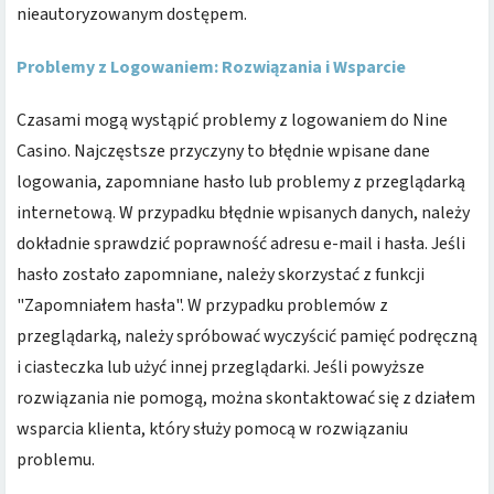
nieautoryzowanym dostępem.
Problemy z Logowaniem: Rozwiązania i Wsparcie
Czasami mogą wystąpić problemy z logowaniem do Nine
Casino. Najczęstsze przyczyny to błędnie wpisane dane
logowania, zapomniane hasło lub problemy z przeglądarką
internetową. W przypadku błędnie wpisanych danych, należy
dokładnie sprawdzić poprawność adresu e-mail i hasła. Jeśli
hasło zostało zapomniane, należy skorzystać z funkcji
"Zapomniałem hasła". W przypadku problemów z
przeglądarką, należy spróbować wyczyścić pamięć podręczną
i ciasteczka lub użyć innej przeglądarki. Jeśli powyższe
rozwiązania nie pomogą, można skontaktować się z działem
wsparcia klienta, który służy pomocą w rozwiązaniu
problemu.