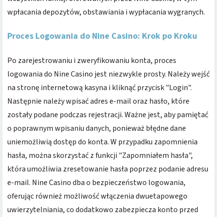
wpłacania depozytów, obstawiania i wypłacania wygranych.
Proces Logowania do Nine Casino: Krok po Kroku
Po zarejestrowaniu i zweryfikowaniu konta, proces
logowania do Nine Casino jest niezwykle prosty. Należy wejść
na stronę internetową kasyna i kliknąć przycisk "Login".
Następnie należy wpisać adres e-mail oraz hasło, które
zostały podane podczas rejestracji. Ważne jest, aby pamiętać
o poprawnym wpisaniu danych, ponieważ błędne dane
uniemożliwią dostęp do konta. W przypadku zapomnienia
hasła, można skorzystać z funkcji "Zapomniałem hasła",
która umożliwia zresetowanie hasła poprzez podanie adresu
e-mail. Nine Casino dba o bezpieczeństwo logowania,
oferując również możliwość włączenia dwuetapowego
uwierzytelniania, co dodatkowo zabezpiecza konto przed