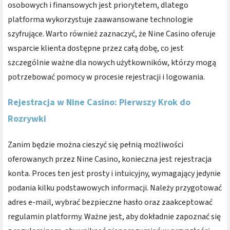
osobowych i finansowych jest priorytetem, dlatego
platforma wykorzystuje zaawansowane technologie
szyfrujące. Warto również zaznaczyć, że Nine Casino oferuje
wsparcie klienta dostępne przez całą dobę, co jest
szczególnie ważne dla nowych użytkowników, którzy mogą
potrzebować pomocy w procesie rejestracji i logowania.
Rejestracja w Nine Casino: Pierwszy Krok do
Rozrywki
Zanim będzie można cieszyć się pełnią możliwości
oferowanych przez Nine Casino, konieczna jest rejestracja
konta. Proces ten jest prosty i intuicyjny, wymagający jedynie
podania kilku podstawowych informacji. Należy przygotować
adres e-mail, wybrać bezpieczne hasło oraz zaakceptować
regulamin platformy. Ważne jest, aby dokładnie zapoznać się