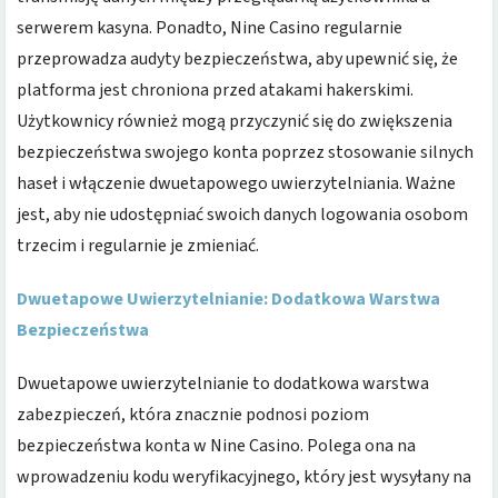
serwerem kasyna. Ponadto, Nine Casino regularnie
przeprowadza audyty bezpieczeństwa, aby upewnić się, że
platforma jest chroniona przed atakami hakerskimi.
Użytkownicy również mogą przyczynić się do zwiększenia
bezpieczeństwa swojego konta poprzez stosowanie silnych
haseł i włączenie dwuetapowego uwierzytelniania. Ważne
jest, aby nie udostępniać swoich danych logowania osobom
trzecim i regularnie je zmieniać.
Dwuetapowe Uwierzytelnianie: Dodatkowa Warstwa
Bezpieczeństwa
Dwuetapowe uwierzytelnianie to dodatkowa warstwa
zabezpieczeń, która znacznie podnosi poziom
bezpieczeństwa konta w Nine Casino. Polega ona na
wprowadzeniu kodu weryfikacyjnego, który jest wysyłany na