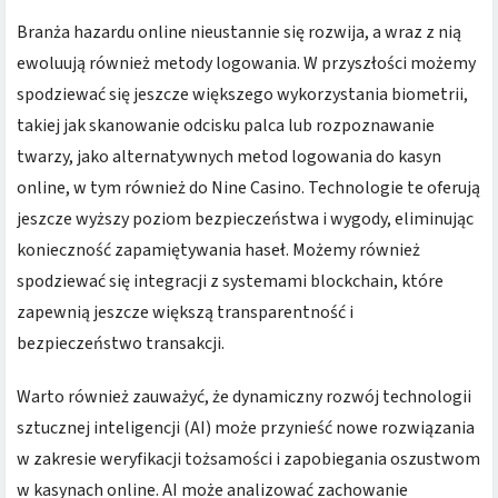
Branża hazardu online nieustannie się rozwija, a wraz z nią
ewoluują również metody logowania. W przyszłości możemy
spodziewać się jeszcze większego wykorzystania biometrii,
takiej jak skanowanie odcisku palca lub rozpoznawanie
twarzy, jako alternatywnych metod logowania do kasyn
online, w tym również do Nine Casino. Technologie te oferują
jeszcze wyższy poziom bezpieczeństwa i wygody, eliminując
konieczność zapamiętywania haseł. Możemy również
spodziewać się integracji z systemami blockchain, które
zapewnią jeszcze większą transparentność i
bezpieczeństwo transakcji.
Warto również zauważyć, że dynamiczny rozwój technologii
sztucznej inteligencji (AI) może przynieść nowe rozwiązania
w zakresie weryfikacji tożsamości i zapobiegania oszustwom
w kasynach online. AI może analizować zachowanie