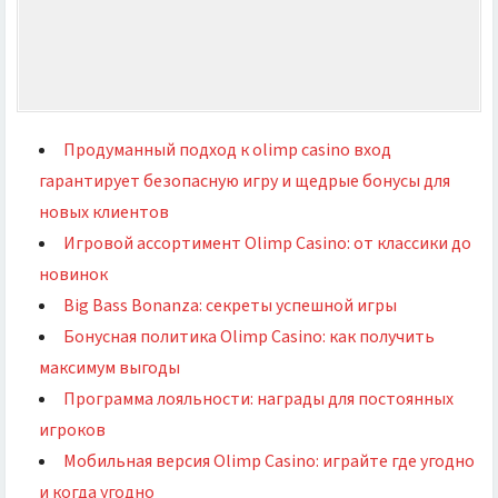
Продуманный подход к olimp casino вход
гарантирует безопасную игру и щедрые бонусы для
новых клиентов
Игровой ассортимент Olimp Casino: от классики до
новинок
Big Bass Bonanza: секреты успешной игры
Бонусная политика Olimp Casino: как получить
максимум выгоды
Программа лояльности: награды для постоянных
игроков
Мобильная версия Olimp Casino: играйте где угодно
и когда угодно