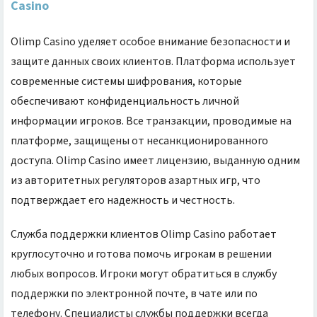
Casino
Olimp Casino уделяет особое внимание безопасности и
защите данных своих клиентов. Платформа использует
современные системы шифрования, которые
обеспечивают конфиденциальность личной
информации игроков. Все транзакции, проводимые на
платформе, защищены от несанкционированного
доступа. Olimp Casino имеет лицензию, выданную одним
из авторитетных регуляторов азартных игр, что
подтверждает его надежность и честность.
Служба поддержки клиентов Olimp Casino работает
круглосуточно и готова помочь игрокам в решении
любых вопросов. Игроки могут обратиться в службу
поддержки по электронной почте, в чате или по
телефону. Специалисты службы поддержки всегда