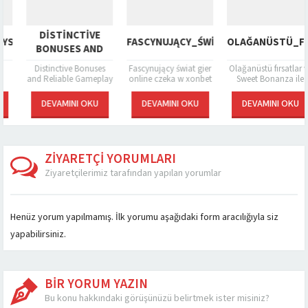
DISTINCTIVE
SIS_SURROUNDING_KALSHI_MARKETS_REVEALS_UNIQUE_INVES
FASCYNUJĄCY_ŚWIAT_GIER_ONLINE_CZ
OLAĞANÜSTÜ_FIRS
BONUSES AND
RELIABLE
Distinctive Bonuses
Fascynujący świat gier
Olağanüstü fırsatlar ve
GAMEPLAY AT
and Reliable Gameplay
online czeka w xonbet
Sweet Bonanza ile
FAIRGO CASINO_1
at fairgo casino
casino, zapewniając
kazançlı
Exploring the Game
rozrywkę i szansę na
kombinasyonlar
DEVAMINI OKU
DEVAMINI OKU
DEVAMINI OKU
Selection at Fairgo
wygraną dla
deneyimleyin şimdi
Casino The Appeal of
pasjonatów Bogata
Sweet Bonanza
RealTime Gaming...
Oferta Gier w...
Oyununun Temel
Özellikleri ve Nasıl
Oynanır Oyun
ZİYARETÇİ YORUMLARI
Stratejileri...
Ziyaretçilerimiz tarafından yapılan yorumlar
Henüz yorum yapılmamış. İlk yorumu aşağıdaki form aracılığıyla siz
yapabilirsiniz.
BİR YORUM YAZIN
Bu konu hakkındaki görüşünüzü belirtmek ister misiniz?