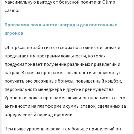
максимальную выгоду от бонусной политики Olimp
Casino.
Программа лояльности: награды для постоянных
игроков
Olimp Casino заботится о своих постоянных игроках и
предлагает им программу лояльности, которая
предусматривает получение различных привилегий и
наград. В рамках программы лояльности игроки могут
получать эксклюзивные бонусы, повышенный кэшбэк,
персонального менеджера и другие преимущества.
Уровень игрока в программе лояльности зависит от его
активности на платформе и суммы ставок, сделанных за
определенный период времени.
Чем выше уровень игрока, тем больше привилегий он