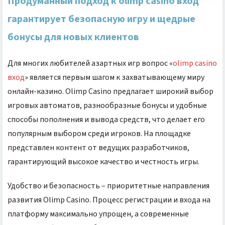
Продуманный подход к olimp casino вход
гарантирует безопасную игру и щедрые
бонусы для новых клиентов
Для многих любителей азартных игр вопрос «
olimp casino
вход
» является первым шагом к захватывающему миру
онлайн-казино. Olimp Casino предлагает широкий выбор
игровых автоматов, разнообразные бонусы и удобные
способы пополнения и вывода средств, что делает его
популярным выбором среди игроков. На площадке
представлен контент от ведущих разработчиков,
гарантирующий высокое качество и честность игры.
Удобство и безопасность – приоритетные направления
развития Olimp Casino. Процесс регистрации и входа на
платформу максимально упрощен, а современные