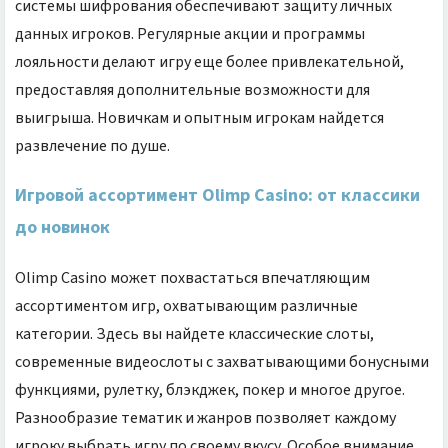
системы шифрования обеспечивают защиту личных
данных игроков. Регулярные акции и программы
лояльности делают игру еще более привлекательной,
предоставляя дополнительные возможности для
выигрыша. Новичкам и опытным игрокам найдется
развлечение по душе.
Игровой ассортимент Olimp Casino: от классики
до новинок
Olimp Casino может похвастаться впечатляющим
ассортиментом игр, охватывающим различные
категории. Здесь вы найдете классические слоты,
современные видеослоты с захватывающими бонусными
функциями, рулетку, блэкджек, покер и многое другое.
Разнообразие тематик и жанров позволяет каждому
игроку выбрать игру по своему вкусу. Особое внимание