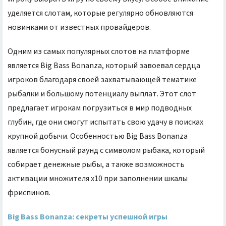
уделяется слотам, которые регулярно обновляются
новинками от известных провайдеров.
Одним из самых популярных слотов на платформе
является Big Bass Bonanza, который завоевал сердца
игроков благодаря своей захватывающей тематике
рыбалки и большому потенциалу выплат. Этот слот
предлагает игрокам погрузиться в мир подводных
глубин, где они смогут испытать свою удачу в поисках
крупной добычи. Особенностью Big Bass Bonanza
является бонусный раунд с символом рыбака, который
собирает денежные рыбы, а также возможность
активации множителя х10 при заполнении шкалы
фриспинов.
Big Bass Bonanza: секреты успешной игры