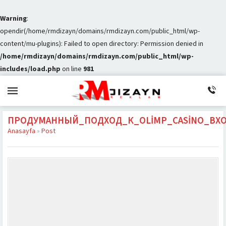
Warning
:
opendir(/home/rmdizayn/domains/rmdizayn.com/public_html/wp-
content/mu-plugins): Failed to open directory: Permission denied in
/home/rmdizayn/domains/rmdizayn.com/public_html/wp-
includes/load.php
on line
981
ПРОДУМАННЫЙ_ПОДХОД_К_OLIMP_CASINO_ВХО
Anasayfa
»
Post