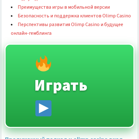
Преимущества игры в мобильной версии
Безопасность и поддержка клиентов Olimp Casino
Перспективы развития Olimp Casino и будущее
онлайн-гемблинга
Играть