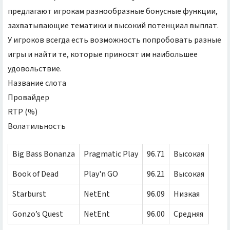
предлагают игрокам разнообразные бонусные функции,
захватывающие тематики и высокий потенциал выплат.
У игроков всегда есть возможность попробовать разные
игры и найти те, которые приносят им наибольшее
удовольствие.
Название слота
Провайдер
RTP (%)
Волатильность
Big Bass Bonanza
Pragmatic Play
96.71
Высокая
Book of Dead
Play'n GO
96.21
Высокая
Starburst
NetEnt
96.09
Низкая
Gonzo’s Quest
NetEnt
96.00
Средняя