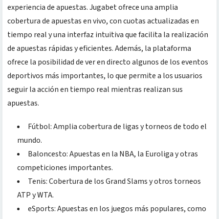
experiencia de apuestas. Jugabet ofrece una amplia
cobertura de apuestas en vivo, con cuotas actualizadas en
tiempo real y una interfaz intuitiva que facilita la realización
de apuestas rápidas y eficientes. Además, la plataforma
ofrece la posibilidad de ver en directo algunos de los eventos
deportivos más importantes, lo que permite a los usuarios
seguir la acción en tiempo real mientras realizan sus
apuestas.
Fútbol: Amplia cobertura de ligas y torneos de todo el
mundo.
Baloncesto: Apuestas en la NBA, la Euroliga y otras
competiciones importantes.
Tenis: Cobertura de los Grand Slams y otros torneos
ATP y WTA.
eSports: Apuestas en los juegos más populares, como