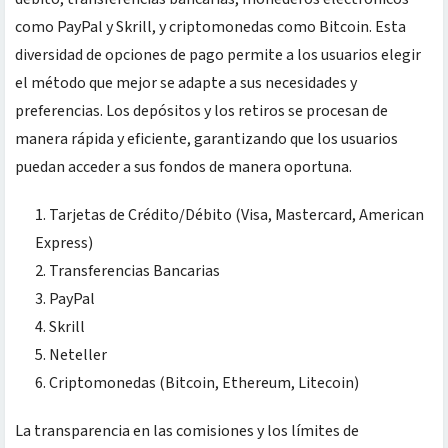
como PayPal y Skrill, y criptomonedas como Bitcoin. Esta
diversidad de opciones de pago permite a los usuarios elegir
el método que mejor se adapte a sus necesidades y
preferencias. Los depósitos y los retiros se procesan de
manera rápida y eficiente, garantizando que los usuarios
puedan acceder a sus fondos de manera oportuna.
Tarjetas de Crédito/Débito (Visa, Mastercard, American
Express)
Transferencias Bancarias
PayPal
Skrill
Neteller
Criptomonedas (Bitcoin, Ethereum, Litecoin)
La transparencia en las comisiones y los límites de