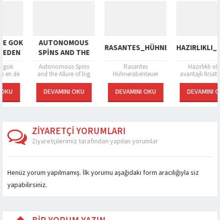
AUTONOMOUS
RASANTES_HÜHNERABENTEUER_CHICKE
HAZIRLIKLI_OLUN_
SPINS AND THE
ALLURE OF BIG
Autonomous Spins
Rasantes
Hazırlıklı olun,
BASS FISHING
and the Allure of big
Hühnerabenteuer
avantajlı fırsatlar için
ADVENTURES
bass Fishing
chicken road 2 bietet
jojobet dünyasına
Adventures
spannende
adım atın şimdi hemen
DEVAMINI OKU
DEVAMINI OKU
DEVAMINI OKU
Understanding the
Herausforderungen
Jojobet’in Sunduğu
Core Mechanics of big
und endlose
Oyun Çeşitliliği Slot
bass Slots The
Unterhaltung für Die
Oyunlarının Çeşitliliği
Fisherman’s...
Kunst des Ausweichens:
ve Bonusları...
Strategien für chicken
ZİYARETÇİ YORUMLARI
road...
Ziyaretçilerimiz tarafından yapılan yorumlar
Henüz yorum yapılmamış. İlk yorumu aşağıdaki form aracılığıyla siz
yapabilirsiniz.