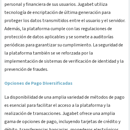
personal y financiera de sus usuarios. Jugabet utiliza
tecnología de encriptación de última generación para
proteger los datos transmitidos entre el usuario y el servidor.
Además, la plataforma cumple con las regulaciones de
protección de datos aplicables y se somete a auditorías
periódicas para garantizar su cumplimiento. La seguridad de
la plataforma también se ve reforzada por la
implementación de sistemas de verificación de identidad y la
prevención de fraudes.
Opciones de Pago Diversificadas
La disponibilidad de una amplia variedad de métodos de pago
es esencial para facilitar el acceso a la plataforma y la
realización de transacciones. Jugabet ofrece una amplia
gama de opciones de pago, incluyendo tarjetas de crédito y
débito, transferencias bancarias, monederos electrónicos