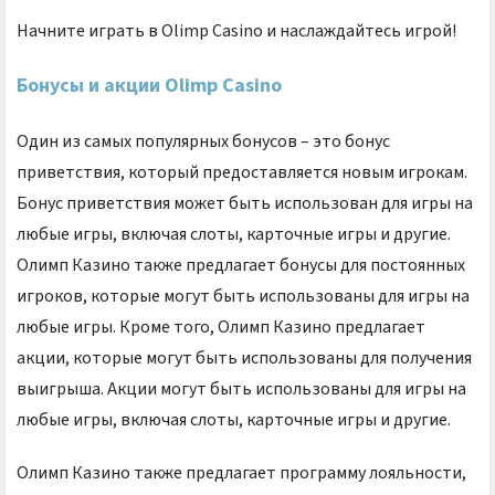
Начните играть в Olimp Casino и наслаждайтесь игрой!
Бонусы и акции Olimp Casino
Один из самых популярных бонусов – это бонус
приветствия, который предоставляется новым игрокам.
Бонус приветствия может быть использован для игры на
любые игры, включая слоты, карточные игры и другие.
Олимп Казино также предлагает бонусы для постоянных
игроков, которые могут быть использованы для игры на
любые игры. Кроме того, Олимп Казино предлагает
акции, которые могут быть использованы для получения
выигрыша. Акции могут быть использованы для игры на
любые игры, включая слоты, карточные игры и другие.
Олимп Казино также предлагает программу лояльности,