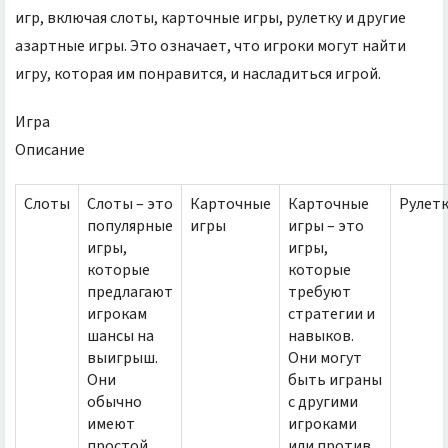
игр, включая слоты, карточные игры, рулетку и другие
азартные игры. Это означает, что игроки могут найти
игру, которая им понравится, и насладиться игрой.
Игра
Описание
Слоты
Слоты – это
Карточные
Карточные
Рулет
популярные
игры
игры – это
игры,
игры,
которые
которые
предлагают
требуют
игрокам
стратегии и
шансы на
навыков.
выигрыш.
Они могут
Они
быть играны
обычно
с другими
имеют
игроками
простой
или против