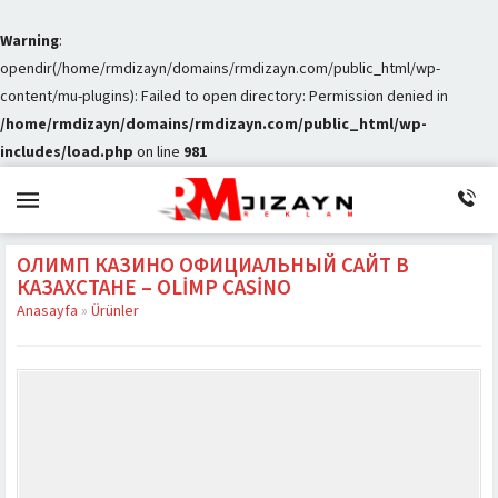
Warning
:
opendir(/home/rmdizayn/domains/rmdizayn.com/public_html/wp-
content/mu-plugins): Failed to open directory: Permission denied in
/home/rmdizayn/domains/rmdizayn.com/public_html/wp-
includes/load.php
on line
981
ОЛИМП КАЗИНО ОФИЦИАЛЬНЫЙ САЙТ В
КАЗАХСТАНЕ – OLIMP CASINO
Anasayfa
»
Ürünler