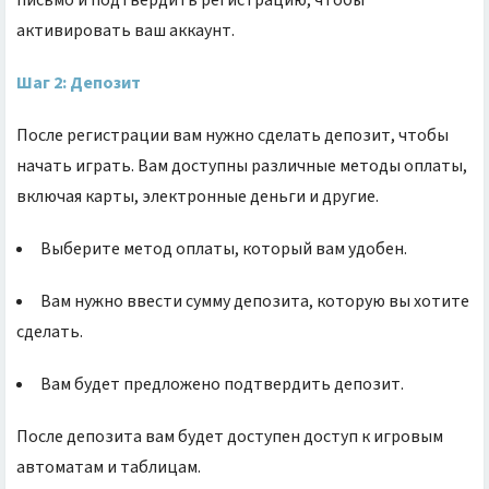
активировать ваш аккаунт.
Шаг 2: Депозит
После регистрации вам нужно сделать депозит, чтобы
начать играть. Вам доступны различные методы оплаты,
включая карты, электронные деньги и другие.
Выберите метод оплаты, который вам удобен.
Вам нужно ввести сумму депозита, которую вы хотите
сделать.
Вам будет предложено подтвердить депозит.
После депозита вам будет доступен доступ к игровым
автоматам и таблицам.