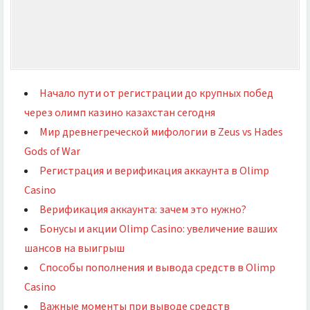
Начало пути от регистрации до крупных побед
через олимп казино казахстан сегодня
Мир древнегреческой мифологии в Zeus vs Hades
Gods of War
Регистрация и верификация аккаунта в Olimp
Casino
Верификация аккаунта: зачем это нужно?
Бонусы и акции Olimp Casino: увеличение ваших
шансов на выигрыш
Способы пополнения и вывода средств в Olimp
Casino
Важные моменты при выводе средств