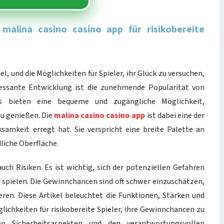
malina casino casino app für risikobereite
l, und die Möglichkeiten für Spieler, ihr Glück zu versuchen,
ressante Entwicklung ist die zunehmende Popularität von
s bieten eine bequeme und zugängliche Möglichkeit,
zu genießen. Die
malina casino casino app
ist dabei eine der
samkeit erregt hat. Sie verspricht eine breite Palette an
liche Oberfläche.
auch Risiken. Es ist wichtig, sich der potenziellen Gefahren
spielen. Die Gewinnchancen sind oft schwer einzuschätzen,
eren. Diese Artikel beleuchtet die Funktionen, Stärken und
ichkeiten für risikobereite Spieler, ihre Gewinnchancen zu
 Sicherheitsaspekten und den verantwortungsvollen