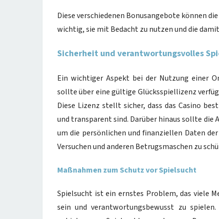
Diese verschiedenen Bonusangebote können die G
wichtig, sie mit Bedacht zu nutzen und die dam
Sicherheit und verantwortungsvolles Spi
Ein wichtiger Aspekt bei der Nutzung einer On
sollte über eine gültige Glücksspiellizenz verf
Diese Lizenz stellt sicher, dass das Casino bes
und transparent sind. Darüber hinaus sollte die
um die persönlichen und finanziellen Daten der 
Versuchen und anderen Betrugsmaschen zu schü
Maßnahmen zum Schutz vor Spielsucht
Spielsucht ist ein ernstes Problem, das viele Me
sein und verantwortungsbewusst zu spielen.