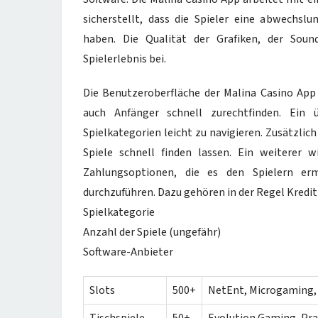
sicherstellt, dass die Spieler eine abwechsl
haben. Die Qualität der Grafiken, der Sou
Spielerlebnis bei.
Die Benutzeroberfläche der Malina Casino App i
auch Anfänger schnell zurechtfinden. Ein ü
Spielkategorien leicht zu navigieren. Zusätzlic
Spiele schnell finden lassen. Ein weiterer w
Zahlungsoptionen, die es den Spielern er
durchzuführen. Dazu gehören in der Regel Kredi
Spielkategorie
Anzahl der Spiele (ungefähr)
Software-Anbieter
Slots
500+
NetEnt, Microgaming,