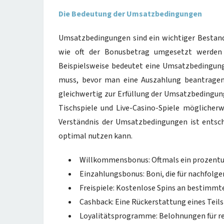
Die Bedeutung der Umsatzbedingungen
Umsatzbedingungen sind ein wichtiger Bestand
wie oft der Bonusbetrag umgesetzt werden
Beispielsweise bedeutet eine Umsatzbedingung
muss, bevor man eine Auszahlung beantragen k
gleichwertig zur Erfüllung der Umsatzbedingung
Tischspiele und Live-Casino-Spiele möglicher
Verständnis der Umsatzbedingungen ist entsc
optimal nutzen kann.
Willkommensbonus: Oftmals ein prozentual
Einzahlungsbonus: Boni, die für nachfol
Freispiele: Kostenlose Spins an bestimm
Cashback: Eine Rückerstattung eines Teils 
Loyalitätsprogramme: Belohnungen für r