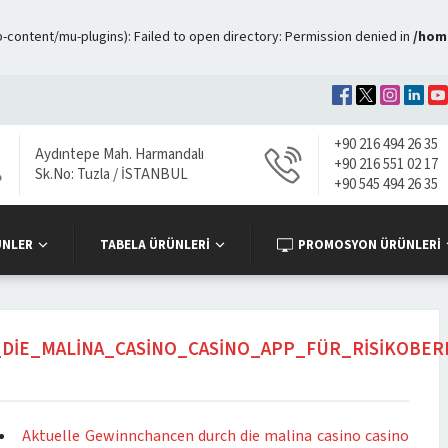
ontent/mu-plugins): Failed to open directory: Permission denied in
/hom
+90 216 494 26 35
Aydıntepe Mah. Harmandalı
+90 216 551 02 17
Sk.No: Tuzla / İSTANBUL
+90 545 494 26 35
ÜNLER
TABELA ÜRÜNLERİ
PROMOSYON ÜRÜNLERİ
IE_MALINA_CASINO_CASINO_APP_FÜR_RISIKOBERE
Aktuelle Gewinnchancen durch die malina casino casino