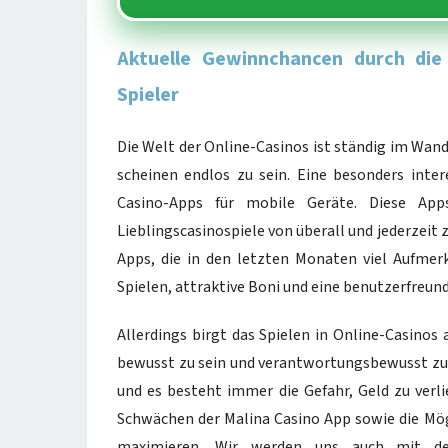
Aktuelle Gewinnchancen durch die 
Spieler
Die Welt der Online-Casinos ist ständig im Wande
scheinen endlos zu sein. Eine besonders inte
Casino-Apps für mobile Geräte. Diese App
Lieblingscasinospiele von überall und jederzeit 
Apps, die in den letzten Monaten viel Aufmerk
Spielen, attraktive Boni und eine benutzerfreund
Allerdings birgt das Spielen in Online-Casinos 
bewusst zu sein und verantwortungsbewusst zu 
und es besteht immer die Gefahr, Geld zu verli
Schwächen der Malina Casino App sowie die Mögl
maximieren. Wir werden uns auch mit den