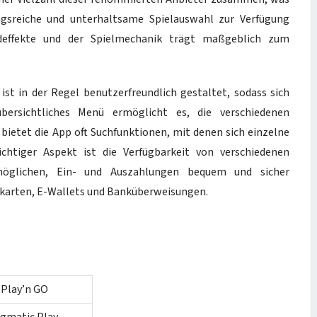
ungsreiche und unterhaltsame Spielauswahl zur Verfügung
ndeffekte und der Spielmechanik trägt maßgeblich zum
st in der Regel benutzerfreundlich gestaltet, sodass sich
bersichtliches Menü ermöglicht es, die verschiedenen
h bietet die App oft Suchfunktionen, mit denen sich einzelne
ichtiger Aspekt ist die Verfügbarkeit von verschiedenen
möglichen, Ein- und Auszahlungen bequem und sicher
tkarten, E-Wallets und Banküberweisungen.
 Play’n GO