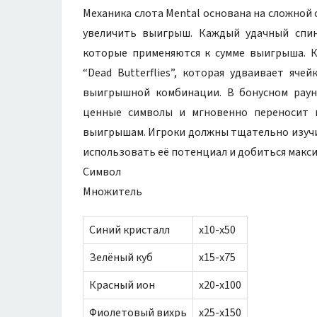
Механика слота Mental основана на сложной
увеличить выигрыш. Каждый удачный спин
которые применяются к сумме выигрыша. К
“Dead Butterflies”, которая удваивает яч
выигрышной комбинации. В бонусном раунд
ценные символы и мгновенно переносит 
выигрышам. Игроки должны тщательно изучи
использовать её потенциал и добиться макс
Символ
Множитель
Синий кристалл
x10-x50
Зелёный куб
x15-x75
Красный ион
x20-x100
Фиолетовый вихрь
x25-x150