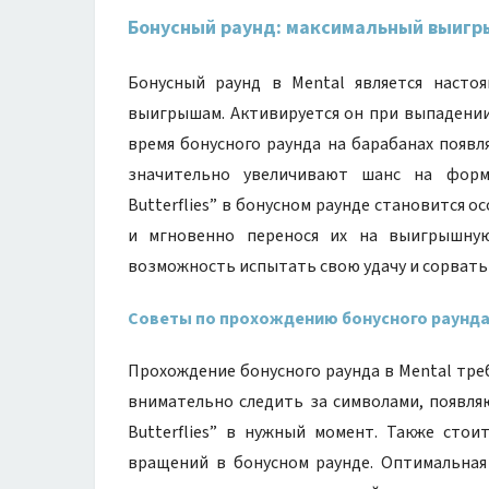
Бонусный раунд: максимальный выиг
Бонусный раунд в Mental является насто
выигрышам. Активируется он при выпадении
время бонусного раунда на барабанах появ
значительно увеличивают шанс на форм
Butterflies” в бонусном раунде становится
и мгновенно перенося их на выигрышную
возможность испытать свою удачу и сорвать
Советы по прохождению бонусного раунд
Прохождение бонусного раунда в Mental тре
внимательно следить за символами, появля
Butterflies” в нужный момент. Также сто
вращений в бонусном раунде. Оптимальная