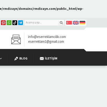
e/rmdizayn/domains/rmdizayn.com/public_html/wp-
info@eserreklamcilik.com
eserreklam1@gmail.com
BLOG
İLETIŞIM