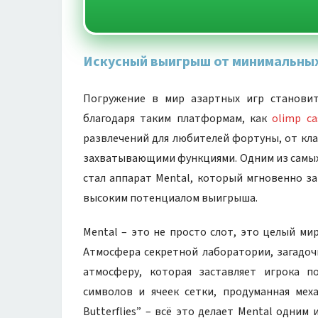
Искусный выигрыш от минимальных с
Погружение в мир азартных игр становит
благодаря таким платформам, как
olimp ca
развлечений для любителей фортуны, от кла
захватывающими функциями. Одним из самых
стал аппарат Mental, который мгновенно з
высоким потенциалом выигрыша.
Mental – это не просто слот, это целый м
Атмосфера секретной лаборатории, загадо
атмосферу, которая заставляет игрока п
символов и ячеек сетки, продуманная мех
Butterflies” – всё это делает Mental одним