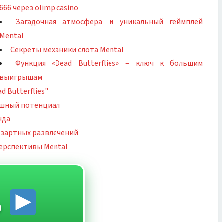
666 через olimp casino
Загадочная атмосфера и уникальный геймплей
Mental
Секреты механики слота Mental
Функция «Dead Butterflies» – ключ к большим
выигрышам
 Butterflies"
ышный потенциал
нда
 азартных развлечений
перспективы Mental
ь