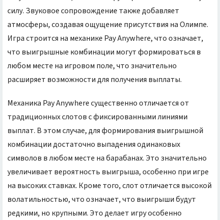
силу. Звуковое сопровождение также добавляет
атмосферы, создавая ощущение присутствия на Олимпе.
Игра строится на механике Pay Anywhere, что означает,
что выигрышные комбинации могут формироваться в
любом месте на игровом поле, что значительно
расширяет возможности для получения выплаты.
Механика Pay Anywhere существенно отличается от
традиционных слотов с фиксированными линиями
выплат. В этом случае, для формирования выигрышной
комбинации достаточно выпадения одинаковых
символов в любом месте на барабанах. Это значительно
увеличивает вероятность выигрыша, особенно при игре
на высоких ставках. Кроме того, слот отличается высокой
волатильностью, что означает, что выигрыши будут
редкими, но крупными. Это делает игру особенно