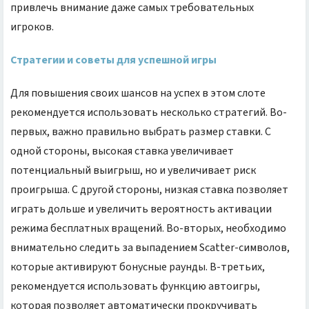
привлечь внимание даже самых требовательных
игроков.
Стратегии и советы для успешной игры
Для повышения своих шансов на успех в этом слоте
рекомендуется использовать несколько стратегий. Во-
первых, важно правильно выбрать размер ставки. С
одной стороны, высокая ставка увеличивает
потенциальный выигрыш, но и увеличивает риск
проигрыша. С другой стороны, низкая ставка позволяет
играть дольше и увеличить вероятность активации
режима бесплатных вращений. Во-вторых, необходимо
внимательно следить за выпадением Scatter-символов,
которые активируют бонусные раунды. В-третьих,
рекомендуется использовать функцию автоигры,
которая позволяет автоматически прокручивать