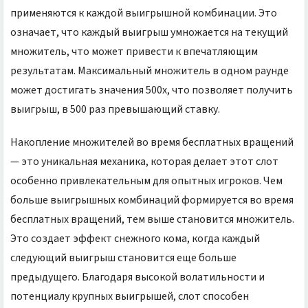
применяются к каждой выигрышной комбинации. Это
означает, что каждый выигрыш умножается на текущий
множитель, что может привести к впечатляющим
результатам. Максимальный множитель в одном раунде
может достигать значения 500x, что позволяет получить
выигрыш, в 500 раз превышающий ставку.
Накопление множителей во время бесплатных вращений
— это уникальная механика, которая делает этот слот
особенно привлекательным для опытных игроков. Чем
больше выигрышных комбинаций формируется во время
бесплатных вращений, тем выше становится множитель.
Это создает эффект снежного кома, когда каждый
следующий выигрыш становится еще больше
предыдущего. Благодаря высокой волатильности и
потенциалу крупных выигрышей, слот способен