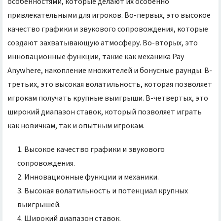
особенностями, которые делают их особенно
привлекательными для игроков. Во-первых, это высокое
качество графики и звукового сопровождения, которые
создают захватывающую атмосферу. Во-вторых, это
инновационные функции, такие как механика Pay
Anywhere, накопление множителей и бонусные раунды. В-
третьих, это высокая волатильность, которая позволяет
игрокам получать крупные выигрыши. В-четвертых, это
широкий диапазон ставок, который позволяет играть
как новичкам, так и опытным игрокам.
Высокое качество графики и звукового
сопровождения.
Инновационные функции и механики.
Высокая волатильность и потенциал крупных
выигрышей.
Широкий диапазон ставок.