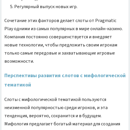
Регулярный выпуск новых игр.
Сочетание этих факторов делает слоты от Pragmatic
Play одними из самых популярных в мире онлайн-казино.
Компания постоянно совершенствуется и внедряет
новые технологии, чтобы предложить своим игрокам
только самые передовые и захватывающие игровые
возможности.
Перспективы развития слотов с мифологической
тематикой
Слоты с мифологической тематикой пользуются
неизменной популярностью среди игроков, и эта
тенденция, вероятно, сохранится и в будущем.
Мифология предлагает богатый материал для создания