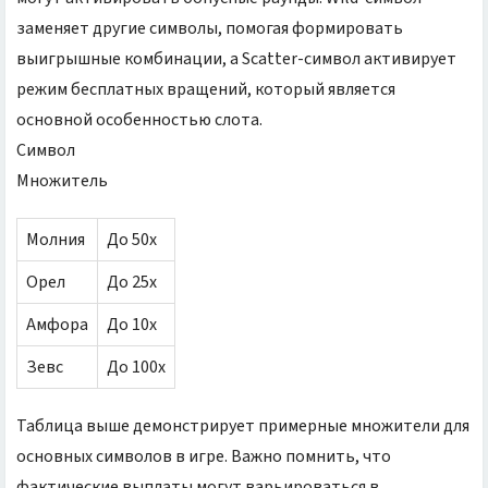
заменяет другие символы, помогая формировать
выигрышные комбинации, а Scatter-символ активирует
режим бесплатных вращений, который является
основной особенностью слота.
Символ
Множитель
Молния
До 50x
Орел
До 25x
Амфора
До 10x
Зевс
До 100x
Таблица выше демонстрирует примерные множители для
основных символов в игре. Важно помнить, что
фактические выплаты могут варьироваться в