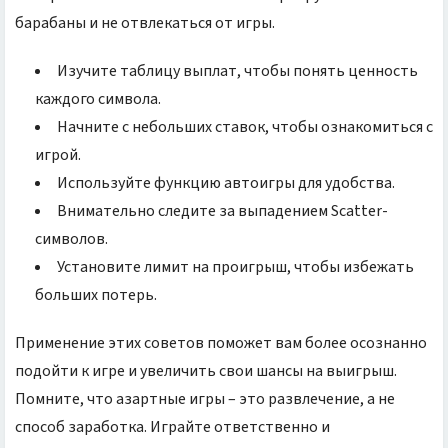
барабаны и не отвлекаться от игры.
Изучите таблицу выплат, чтобы понять ценность
каждого символа.
Начните с небольших ставок, чтобы ознакомиться с
игрой.
Используйте функцию автоигры для удобства.
Внимательно следите за выпадением Scatter-
символов.
Установите лимит на проигрыш, чтобы избежать
больших потерь.
Применение этих советов поможет вам более осознанно
подойти к игре и увеличить свои шансы на выигрыш.
Помните, что азартные игры – это развлечение, а не
способ заработка. Играйте ответственно и