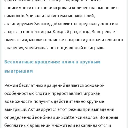
зависимости от ставки игрока и количества выпавших
символов. Уникальная система множителей,
активируемая Зевсом, добавляет непредсказуемости и
азарта в процесс игры. Каждый раз, когда Зевс решает
вмешаться, множитель может вырасти до значительного
значения, увеличивая потенциальный выигрыш.
Бесплатные вращения: ключ к крупным
выигрышам
Режим бесплатных вращений является основной
особенностью слота и предоставляет игрокам
возможность получить действительно крупные
выигрыши. Активируется этот режим при выпадении
определенной комбинации Scatter-символов. Во время
бесплатных вращений множители накапливаются и