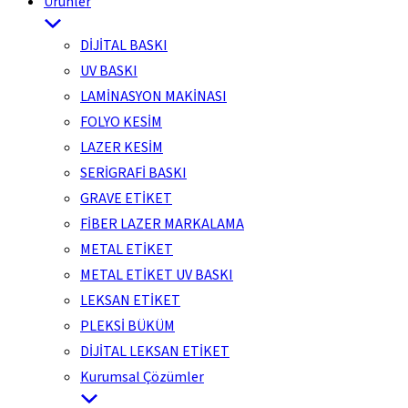
Ürünler
DİJİTAL BASKI
UV BASKI
LAMİNASYON MAKİNASI
FOLYO KESİM
LAZER KESİM
SERİGRAFİ BASKI
GRAVE ETİKET
FİBER LAZER MARKALAMA
METAL ETİKET
METAL ETİKET UV BASKI
LEKSAN ETİKET
PLEKSİ BÜKÜM
DİJİTAL LEKSAN ETİKET
Kurumsal Çözümler