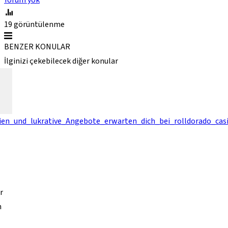
Yorum yok
19
görüntülenme
BENZER KONULAR
İlginizi çekebilecek diğer konular
ien_und_lukrative_Angebote_erwarten_dich_bei_rolldorado_cas
r
n