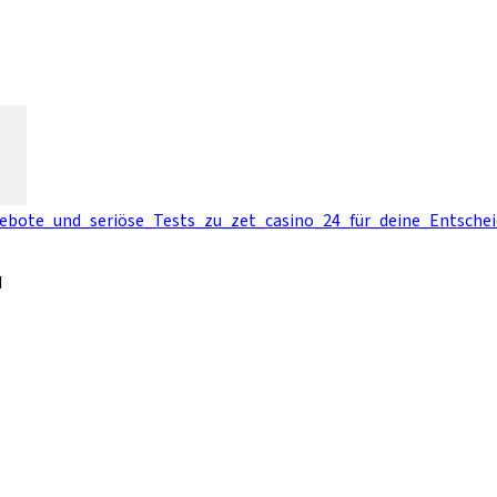
.
ebote_und_seriöse_Tests_zu_zet_casino_24_für_deine_Entschei
d