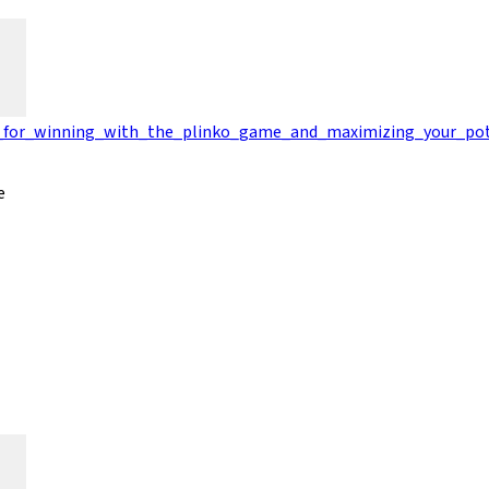
y_for_winning_with_the_plinko_game_and_maximizing_your_po
e