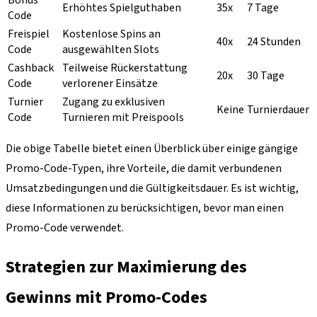
Bonus
Erhöhtes Spielguthaben
35x
7 Tage
Code
Freispiel
Kostenlose Spins an
40x
24 Stunden
Code
ausgewählten Slots
Cashback
Teilweise Rückerstattung
20x
30 Tage
Code
verlorener Einsätze
Turnier
Zugang zu exklusiven
Keine
Turnierdauer
Code
Turnieren mit Preispools
Die obige Tabelle bietet einen Überblick über einige gängige
Promo-Code-Typen, ihre Vorteile, die damit verbundenen
Umsatzbedingungen und die Gültigkeitsdauer. Es ist wichtig,
diese Informationen zu berücksichtigen, bevor man einen
Promo-Code verwendet.
Strategien zur Maximierung des
Gewinns mit Promo-Codes