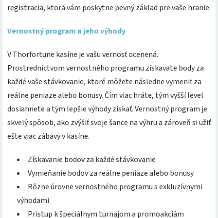
registracia, ktorá vám poskytne pevný základ pre vaše hranie.
Vernostný program a jeho výhody
V Thorfortune kasíne je vašu vernosť ocenená.
Prostredníctvom vernostného programu získavate body za
každé vaše stávkovanie, ktoré môžete následne vymeniť za
reálne peniaze alebo bonusy. Čím viac hráte, tým vyšší level
dosiahnete a tým lepšie výhody získať. Vernostný program je
skvelý spôsob, ako zvýšiť svoje šance na výhru a zároveň si užiť
ešte viac zábavy v kasíne.
Získavanie bodov za každé stávkovanie
Vymieňanie bodov za reálne peniaze alebo bonusy
Rôzne úrovne vernostného programu s exkluzívnymi
výhodami
Prístup k špeciálnym turnajom a promoakciám