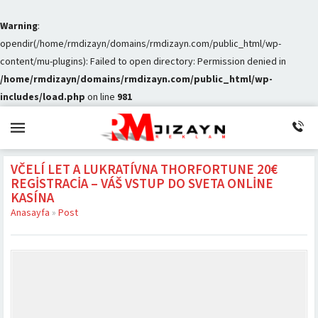
Warning
:
opendir(/home/rmdizayn/domains/rmdizayn.com/public_html/wp-
content/mu-plugins): Failed to open directory: Permission denied in
/home/rmdizayn/domains/rmdizayn.com/public_html/wp-
includes/load.php
on line
981
VČELÍ LET A LUKRATÍVNA THORFORTUNE 20€
REGISTRACIA – VÁŠ VSTUP DO SVETA ONLINE
KASÍNA
Anasayfa
»
Post