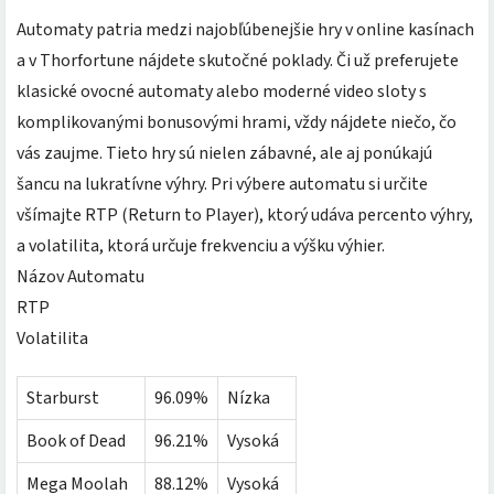
Automaty patria medzi najobľúbenejšie hry v online kasínach
a v Thorfortune nájdete skutočné poklady. Či už preferujete
klasické ovocné automaty alebo moderné video sloty s
komplikovanými bonusovými hrami, vždy nájdete niečo, čo
vás zaujme. Tieto hry sú nielen zábavné, ale aj ponúkajú
šancu na lukratívne výhry. Pri výbere automatu si určite
všímajte RTP (Return to Player), ktorý udáva percento výhry,
a volatilita, ktorá určuje frekvenciu a výšku výhier.
Názov Automatu
RTP
Volatilita
Starburst
96.09%
Nízka
Book of Dead
96.21%
Vysoká
Mega Moolah
88.12%
Vysoká