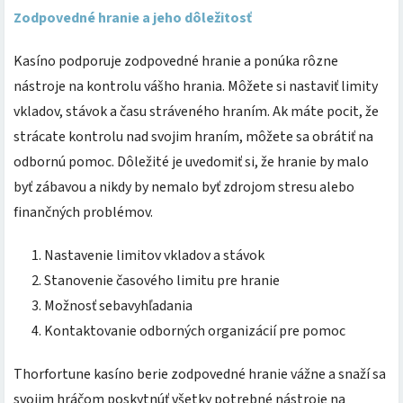
Zodpovedné hranie a jeho dôležitosť
Kasíno podporuje zodpovedné hranie a ponúka rôzne
nástroje na kontrolu vášho hrania. Môžete si nastaviť limity
vkladov, stávok a času stráveného hraním. Ak máte pocit, že
strácate kontrolu nad svojim hraním, môžete sa obrátiť na
odbornú pomoc. Dôležité je uvedomiť si, že hranie by malo
byť zábavou a nikdy by nemalo byť zdrojom stresu alebo
finančných problémov.
Nastavenie limitov vkladov a stávok
Stanovenie časového limitu pre hranie
Možnosť sebavyhľadania
Kontaktovanie odborných organizácií pre pomoc
Thorfortune kasíno berie zodpovedné hranie vážne a snaží sa
svojim hráčom poskytnúť všetky potrebné nástroje na