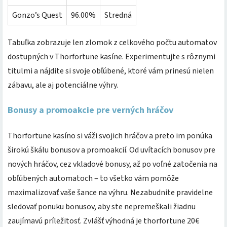
Gonzo’s Quest
96.00%
Stredná
Tabuľka zobrazuje len zlomok z celkového počtu automatov
dostupných v Thorfortune kasíne. Experimentujte s rôznymi
titulmi a nájdite si svoje obľúbené, ktoré vám prinesú nielen
zábavu, ale aj potenciálne výhry.
Bonusy a promoakcie pre verných hráčov
Thorfortune kasíno si váži svojich hráčov a preto im ponúka
širokú škálu bonusov a promoakcií. Od uvítacích bonusov pre
nových hráčov, cez vkladové bonusy, až po voľné zatočenia na
obľúbených automatoch – to všetko vám pomôže
maximalizovať vaše šance na výhru. Nezabudnite pravidelne
sledovať ponuku bonusov, aby ste nepremeškali žiadnu
zaujímavú príležitosť. Zvlášť výhodná je thorfortune 20€