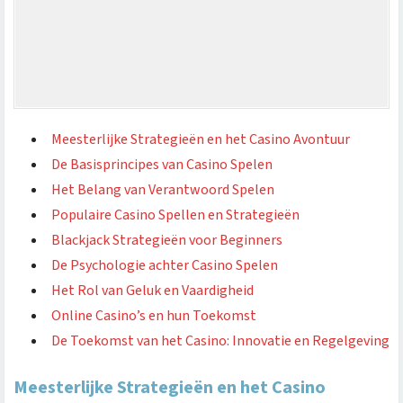
Meesterlijke Strategieën en het Casino Avontuur
De Basisprincipes van Casino Spelen
Het Belang van Verantwoord Spelen
Populaire Casino Spellen en Strategieën
Blackjack Strategieën voor Beginners
De Psychologie achter Casino Spelen
Het Rol van Geluk en Vaardigheid
Online Casino’s en hun Toekomst
De Toekomst van het Casino: Innovatie en Regelgeving
Meesterlijke Strategieën en het Casino