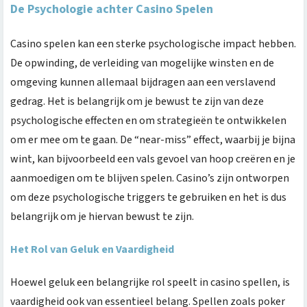
De Psychologie achter Casino Spelen
Casino spelen kan een sterke psychologische impact hebben.
De opwinding, de verleiding van mogelijke winsten en de
omgeving kunnen allemaal bijdragen aan een verslavend
gedrag. Het is belangrijk om je bewust te zijn van deze
psychologische effecten en om strategieën te ontwikkelen
om er mee om te gaan. De “near-miss” effect, waarbij je bijna
wint, kan bijvoorbeeld een vals gevoel van hoop creëren en je
aanmoedigen om te blijven spelen. Casino’s zijn ontworpen
om deze psychologische triggers te gebruiken en het is dus
belangrijk om je hiervan bewust te zijn.
Het Rol van Geluk en Vaardigheid
Hoewel geluk een belangrijke rol speelt in casino spellen, is
vaardigheid ook van essentieel belang. Spellen zoals poker