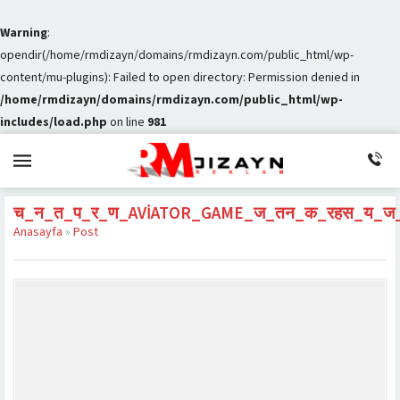
Warning
:
opendir(/home/rmdizayn/domains/rmdizayn.com/public_html/wp-
content/mu-plugins): Failed to open directory: Permission denied in
/home/rmdizayn/domains/rmdizayn.com/public_html/wp-
includes/load.php
on line
981
च_न_त_प_र_ण_AVIATOR_GAME_ज_तन_क_रहस_य_ज
Anasayfa
»
Post